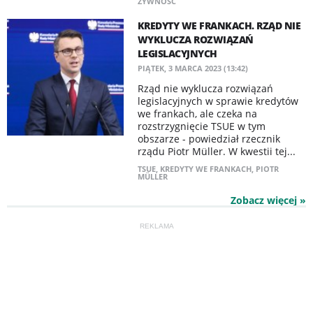
ŻYWNOŚĆ
KREDYTY WE FRANKACH. RZĄD NIE
WYKLUCZA ROZWIĄZAŃ
LEGISLACYJNYCH
PIĄTEK, 3 MARCA 2023 (13:42)
Rząd nie wyklucza rozwiązań
legislacyjnych w sprawie kredytów
we frankach, ale czeka na
rozstrzygnięcie TSUE w tym
obszarze - powiedział rzecznik
rządu Piotr Müller. W kwestii tej...
TSUE
,
KREDYTY WE FRANKACH
,
PIOTR
MÜLLER
Zobacz więcej »
REKLAMA