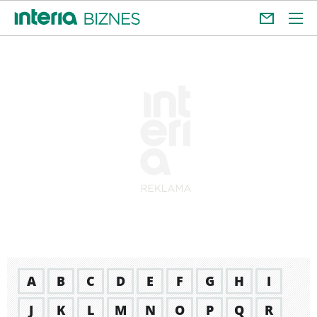
A
B
C
D
E
F
G
H
I
J
K
L
M
N
O
P
Q
R