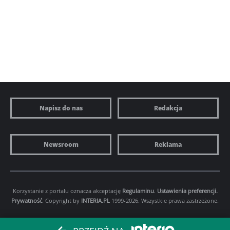
Napisz do nas
Redakcja
Newsroom
Reklama
Korzystanie z portalu oznacza akceptację
Regulaminu
.
Ustawienia preferencji.
Prywatność
. Copyright by
INTERIA.PL
1999-2026. Wszystkie prawa zastrzeżone.