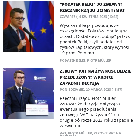
"PODATEK BELKI" DO ZMIANY?
RZECZNIK RZĄDU UCINA TEMAT
CZWARTEK, 6 KWIETNIA 2023 (10:22)
Wysoka inflacja powoduje, że
oszczędności Polaków topnieją w
oczach. Dodatkowo „dobija” ją tzw.
podatek Belki, czyli podatek od
zysków kapitałowych, który wynosi
19 proc. Pomimo...
PODATEK BELKI
,
PIOTR MÜLLER
ZEROWY VAT NA ŻYWNOŚĆ BĘDZIE
PRZEDŁUŻONY? WKRÓTCE
ZAPADNIE DECYZJA
PONIEDZIAŁEK, 20 MARCA 2023 (13:57)
Rzecznik rządu Piotr Müller
wskazał, że decyzja dotycząca
ewentualnego przedłużenia
zerowego VAT na żywność na
drugie półrocze 2023 roku zapadnie
w kwietniu.
VAT
,
PIOTR MÜLLER
,
ZEROWY VAT NA