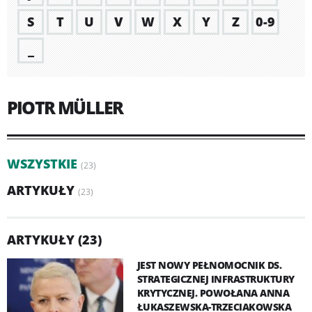
S
T
U
V
W
X
Y
Z
0-9
_
PIOTR MÜLLER
WSZYSTKIE
(23)
ARTYKUŁY
(23)
ARTYKUŁY (23)
JEST NOWY PEŁNOMOCNIK DS.
STRATEGICZNEJ INFRASTRUKTURY
KRYTYCZNEJ. POWOŁANA ANNA
ŁUKASZEWSKA-TRZECIAKOWSKA