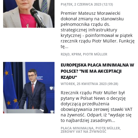
PIĄTEK, 2 CZERWCA 2023 (12:13)
Premier Mateusz Morawiecki
dokonał zmiany na stanowisku
pełnomocnika rządu ds.
strategicznej infrastruktury
krytycznej - poinformował w piątek
rzecznik rządu Piotr Müller. Funkcję
tę...
RZĄD
,
KPRM
,
PIOTR MÜLLER
EUROPEJSKA PŁACA MINIMALNA W
POLSCE? "NIE MA AKCEPTACJI
RZĄDU"
WTOREK, 25 KWIETNIA 2023 (09:28)
Rzecznik rządu Piotr Müller był
pytany w Polsat News o decyzję
dotyczącą przedłużenia
obowiązywania zerowej stawki VAT
na żywność. Odparł, iż "wydaje się
to najbardziej zasadnym...
PŁACA MINIMALNA
,
PIOTR MÜLLER
,
ZEROWY VAT NA ŻYWNOŚĆ