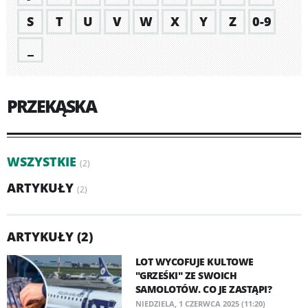
S
T
U
V
W
X
Y
Z
0-9
_
PRZEKĄSKA
WSZYSTKIE
(2)
ARTYKUŁY
(2)
ARTYKUŁY (2)
LOT WYCOFUJE KULTOWE
"GRZEŚKI" ZE SWOICH
SAMOLOTÓW. CO JE ZASTĄPI?
NIEDZIELA, 1 CZERWCA 2025 (11:20)