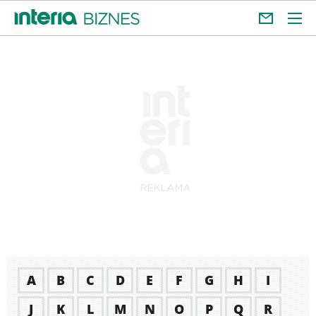
A
B
C
D
E
F
G
H
I
J
K
L
M
N
O
P
Q
R