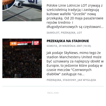
Polskie Linie Lotnicze LOT zrywają z
sześcioletnią tradycją i zastępują
kultowe wafelki "Grześki" nową
przekąską. Od 20 maja pasażerowie
rejsów średnio- i
długodystansowych są częstowani...
SAMOLOT
,
PRZEKĄSKA
,
LOT
PRZEKĄSKA NA STADIONIE
SOBOTA, 29 WRZEŚNIA 2007 (10:35)
Jak podaje SkyNews, mimo tego że
stadion Manchesteru United może
być uznawany za najlepszy obiekt w
Europie, to jedzenie które podają w
czasie meczów "Czerwonych
diabłów" zasługuje na...
PRZEKĄSKA
,
STADIONY
,
JAK WYGLĄDA
REKLAMA