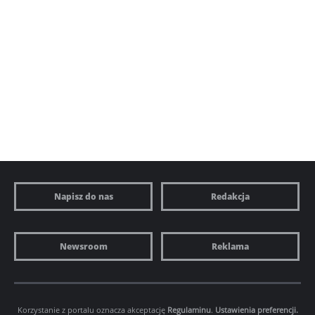
Napisz do nas
Redakcja
Newsroom
Reklama
Korzystanie z portalu oznacza akceptację
Regulaminu
.
Ustawienia preferencji.