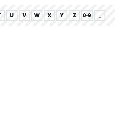
T
U
V
W
X
Y
Z
0-9
_