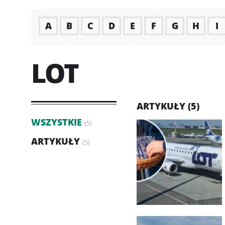
A
B
C
D
E
F
G
H
I
LOT
ARTYKUŁY (5)
WSZYSTKIE
(5)
ARTYKUŁY
(5)