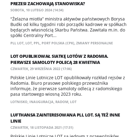
PREZESI ZACHOWAJĄ STANOWISKA?
SOBOTA, 10 LUTEGO 2024 (14:34)
"Żelazna miotła” ministra aktywów państwowych Borysa
Budki od kilku tygodni robi porządki kadrowe w spółkach
będących własnością Skarbu Państwa. Zawitała m.in. do
spółki Centralny Port...
PLL LOT
,
LOT
,
PPL
,
PORT POLSKA (CPK)
,
ZMIANY PERSONALNE
LOT OPUBLIKOWAŁ SIATKĘ LOTÓW Z RADOMIA.
PIERWSZE SAMOLOTY POLECĄ 28 KWIETNIA
CZWARTEK, 29 WRZEŚNIA 2022 (17:06)
Polskie Linie Lotnicze LOT opublikowały rozkład rejsów z
Radomia. Biuro prasowe polskiego przewoźnika
informuje, że pierwsze samoloty odlecą z radomskiego
pasa startowego wiosną 2023 roku.
LOTNISKO
,
INAUGURACJA
,
RADOM
,
LOT
LUFTHANSA ZAINTERESOWANA PLL LOT. SĄ TEŻ INNE
LINIE
CZWARTEK, 18 LISTOPADA 2021 (17:31)
Polskie Linie Lotnicze LOT są jednym z przewoźników,