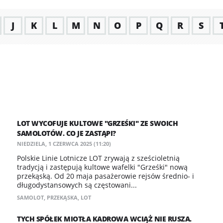
J
K
L
M
N
O
P
Q
R
S
LOT WYCOFUJE KULTOWE "GRZEŚKI" ZE SWOICH
SAMOLOTÓW. CO JE ZASTĄPI?
NIEDZIELA, 1 CZERWCA 2025 (11:20)
Polskie Linie Lotnicze LOT zrywają z sześcioletnią
tradycją i zastępują kultowe wafelki "Grześki" nową
przekąską. Od 20 maja pasażerowie rejsów średnio- i
długodystansowych są częstowani...
SAMOLOT
,
PRZEKĄSKA
,
LOT
TYCH SPÓŁEK MIOTŁA KADROWA WCIĄŻ NIE RUSZA.