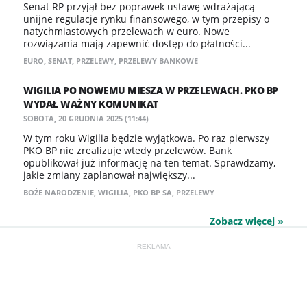
Senat RP przyjął bez poprawek ustawę wdrażającą
unijne regulacje rynku finansowego, w tym przepisy o
natychmiastowych przelewach w euro. Nowe
rozwiązania mają zapewnić dostęp do płatności...
EURO
,
SENAT
,
PRZELEWY
,
PRZELEWY BANKOWE
WIGILIA PO NOWEMU MIESZA W PRZELEWACH. PKO BP
WYDAŁ WAŻNY KOMUNIKAT
SOBOTA, 20 GRUDNIA 2025 (11:44)
W tym roku Wigilia będzie wyjątkowa. Po raz pierwszy
PKO BP nie zrealizuje wtedy przelewów. Bank
opublikował już informację na ten temat. Sprawdzamy,
jakie zmiany zaplanował największy...
BOŻE NARODZENIE
,
WIGILIA
,
PKO BP SA
,
PRZELEWY
Zobacz więcej »
REKLAMA