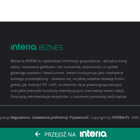
Biznes w INTERII to najświeższe informacje gospodarcze - aktualne kursy
walut, notowania giełdowe i cen surowców, wiadomości ze spółek
głównego parkietu i NewConnect. Serwis funkcjonuje jako niezbędnik
każdego przedsiębiorcy - dowiedz się, na jakiej zasadzie działają firma i
giełda, jak rozliczyć PIT i VAT, co zmieniło się w prawie gospodarczym
oraz jakie jednostki funduszy inwestycyjnych oraz waluty warto nabyć.
Przeczytaj rekomendacje ekspertów i z sukcesem pomnażaj swój kapitał.
eptację
Regulaminu
.
Ustawienia preferencji.
Prywatność
. Copyright by
INTERIA.PL
1999-2
PRZEJDŹ NA