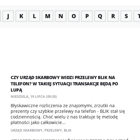
J
K
L
M
N
O
P
Q
R
S
CZY URZĄD SKARBOWY WIDZI PRZELEWY BLIK NA
TELEFON? W TAKIEJ SYTUACJI TRANSAKCJE BĘDĄ PO
LUPĄ
NIEDZIELA, 19 LIPCA (09:20)
Błyskawiczne rozliczenia ze znajomymi, zrzutki na
prezenty czy szybkie przelewy na telefon - BLIK stał się
codziennością. Choć wielu z nas traktuje tę metodę
płatności jako całkowicie...
URZĄD SKARBOWY
,
PRZELEWY
,
BLIK