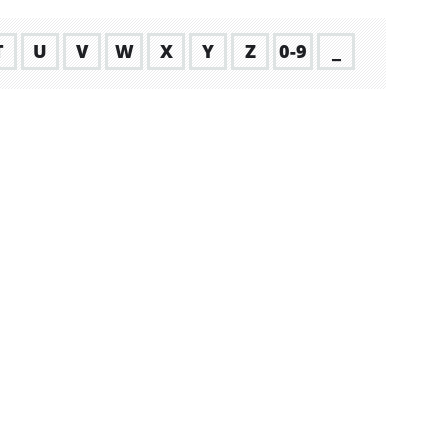
T
U
V
W
X
Y
Z
0-9
_