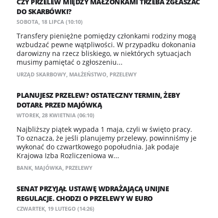
CZY PRZELEW MIĘDZY MAŁŻONKAMI TRZEBA ZGŁASZAĆ
DO SKARBÓWKI?
SOBOTA, 18 LIPCA (10:10)
Transfery pieniężne pomiędzy członkami rodziny mogą
wzbudzać pewne wątpliwości. W przypadku dokonania
darowizny na rzecz bliskiego, w niektórych sytuacjach
musimy pamiętać o zgłoszeniu...
URZĄD SKARBOWY
,
MAŁŻEŃSTWO
,
PRZELEWY
PLANUJESZ PRZELEW? OSTATECZNY TERMIN, ŻEBY
DOTARŁ PRZED MAJÓWKĄ
WTOREK, 28 KWIETNIA (06:10)
Najbliższy piątek wypada 1 maja, czyli w święto pracy.
To oznacza, że jeśli planujemy przelewy, powinniśmy je
wykonać do czwartkowego popołudnia. Jak podaje
Krajowa Izba Rozliczeniowa w...
BANK
,
MAJÓWKA
,
PRZELEWY
SENAT PRZYJĄŁ USTAWĘ WDRAŻAJĄCĄ UNIJNE
REGULACJE. CHODZI O PRZELEWY W EURO
CZWARTEK, 19 LUTEGO (14:26)