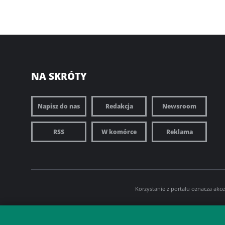
NA SKRÓTY
Napisz do nas
Redakcja
Newsroom
RSS
W komórce
Reklama
Korzystanie z portalu oznacza akc