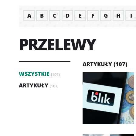
A
B
C
D
E
F
G
H
I
PRZELEWY
ARTYKUŁY (107)
WSZYSTKIE
(107)
ARTYKUŁY
(107)