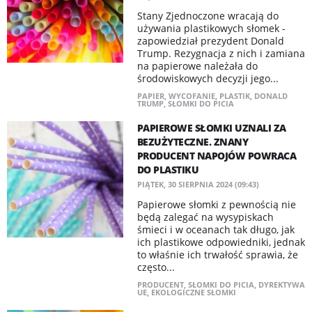
Stany Zjednoczone wracają do
używania plastikowych słomek -
zapowiedział prezydent Donald
Trump. Rezygnacja z nich i zamiana
na papierowe należała do
środowiskowych decyzji jego...
PAPIER
,
WYCOFANIE
,
PLASTIK
,
DONALD
TRUMP
,
SŁOMKI DO PICIA
PAPIEROWE SŁOMKI UZNALI ZA
BEZUŻYTECZNE. ZNANY
PRODUCENT NAPOJÓW POWRACA
DO PLASTIKU
PIĄTEK, 30 SIERPNIA 2024 (09:43)
Papierowe słomki z pewnością nie
będą zalegać na wysypiskach
śmieci i w oceanach tak długo, jak
ich plastikowe odpowiedniki, jednak
to właśnie ich trwałość sprawia, że
często...
PRODUCENT
,
SŁOMKI DO PICIA
,
DYREKTYWA
UE
,
EKOLOGICZNE SŁOMKI