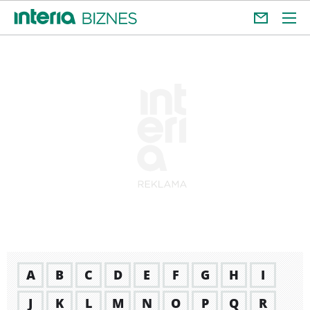
A
B
C
D
E
F
G
H
I
J
K
L
M
N
O
P
Q
R