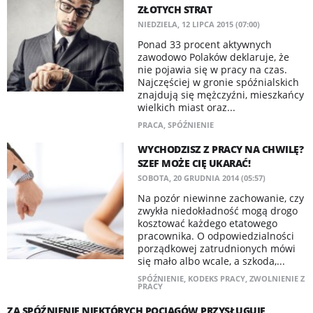
ZŁOTYCH STRAT
NIEDZIELA, 12 LIPCA 2015 (07:00)
Ponad 33 procent aktywnych
zawodowo Polaków deklaruje, że
nie pojawia się w pracy na czas.
Najczęściej w gronie spóźnialskich
znajdują się mężczyźni, mieszkańcy
wielkich miast oraz...
PRACA
,
SPÓŹNIENIE
WYCHODZISZ Z PRACY NA CHWILĘ?
SZEF MOŻE CIĘ UKARAĆ!
SOBOTA, 20 GRUDNIA 2014 (05:57)
Na pozór niewinne zachowanie, czy
zwykła niedokładność mogą drogo
kosztować każdego etatowego
pracownika. O odpowiedzialności
porządkowej zatrudnionych mówi
się mało albo wcale, a szkoda,...
SPÓŹNIENIE
,
KODEKS PRACY
,
ZWOLNIENIE Z
PRACY
ZA SPÓŹNIENIE NIEKTÓRYCH POCIĄGÓW PRZYSŁUGUJE