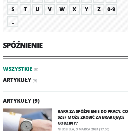
S
T
U
V
W
X
Y
Z
0-9
_
SPÓŹNIENIE
WSZYSTKIE
(9)
ARTYKUŁY
(9)
ARTYKUŁY (9)
KARA ZA SPÓŹNIENIE DO PRACY. CO
SZEF MOŻE ZROBIĆ ZA BRAKUJĄCE
GODZINY?
NIEDZIELA, 3 MARCA 2024 (17:00)