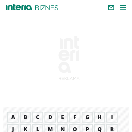
A
B
C
D
E
F
G
H
I
J
K
L
M
N
O
P
Q
R