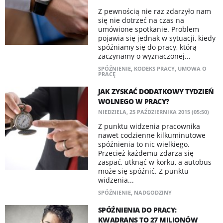
Z pewnością nie raz zdarzyło nam
się nie dotrzeć na czas na
umówione spotkanie. Problem
pojawia się jednak w sytuacji, kiedy
spóźniamy się do pracy, którą
zaczynamy o wyznaczonej...
SPÓŹNIENIE
,
KODEKS PRACY
,
UMOWA O
PRACĘ
JAK ZYSKAĆ DODATKOWY TYDZIEŃ
WOLNEGO W PRACY?
NIEDZIELA, 25 PAŹDZIERNIKA 2015 (05:50)
Z punktu widzenia pracownika
nawet codzienne kilkuminutowe
spóźnienia to nic wielkiego.
Przecież każdemu zdarza się
zaspać, utknąć w korku, a autobus
może się spóźnić. Z punktu
widzenia...
SPÓŹNIENIE
,
NADGODZINY
SPÓŹNIENIA DO PRACY:
KWADRANS TO 27 MILIONÓW