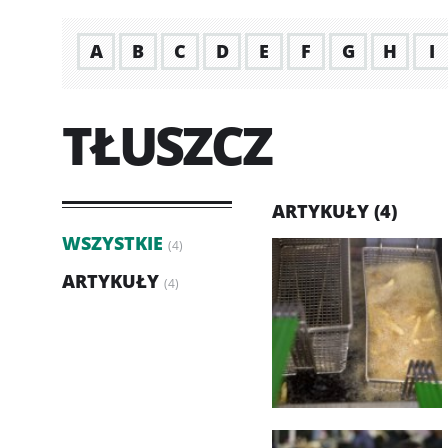
A
B
C
D
E
F
G
H
I
TŁUSZCZ
ARTYKUŁY (4)
WSZYSTKIE
(4)
ARTYKUŁY
(4)