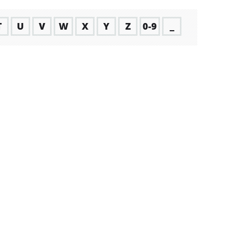
T
U
V
W
X
Y
Z
0-9
_