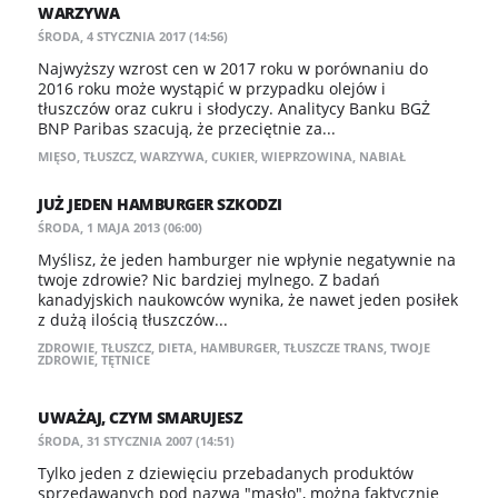
WARZYWA
ŚRODA, 4 STYCZNIA 2017 (14:56)
Najwyższy wzrost cen w 2017 roku w porównaniu do
2016 roku może wystąpić w przypadku olejów i
tłuszczów oraz cukru i słodyczy. Analitycy Banku BGŻ
BNP Paribas szacują, że przeciętnie za...
MIĘSO
,
TŁUSZCZ
,
WARZYWA
,
CUKIER
,
WIEPRZOWINA
,
NABIAŁ
JUŻ JEDEN HAMBURGER SZKODZI
ŚRODA, 1 MAJA 2013 (06:00)
Myślisz, że jeden hamburger nie wpłynie negatywnie na
twoje zdrowie? Nic bardziej mylnego. Z badań
kanadyjskich naukowców wynika, że nawet jeden posiłek
z dużą ilością tłuszczów...
ZDROWIE
,
TŁUSZCZ
,
DIETA
,
HAMBURGER
,
TŁUSZCZE TRANS
,
TWOJE
ZDROWIE
,
TĘTNICE
UWAŻAJ, CZYM SMARUJESZ
ŚRODA, 31 STYCZNIA 2007 (14:51)
Tylko jeden z dziewięciu przebadanych produktów
sprzedawanych pod nazwą "masło", można faktycznie