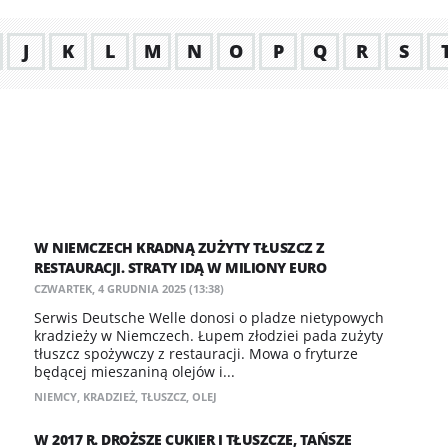
J
K
L
M
N
O
P
Q
R
S
W NIEMCZECH KRADNĄ ZUŻYTY TŁUSZCZ Z
RESTAURACJI. STRATY IDĄ W MILIONY EURO
CZWARTEK, 4 GRUDNIA 2025 (13:38)
Serwis Deutsche Welle donosi o pladze nietypowych
kradzieży w Niemczech. Łupem złodziei pada zużyty
tłuszcz spożywczy z restauracji. Mowa o fryturze
będącej mieszaniną olejów i...
NIEMCY
,
KRADZIEŻ
,
TŁUSZCZ
,
OLEJ
W 2017 R. DROŻSZE CUKIER I TŁUSZCZE, TAŃSZE