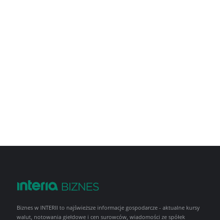
Biznes w INTERII to najświeższe informacje gospodarcze - aktualne kursy
walut, notowania giełdowe i cen surowców, wiadomości ze spółek