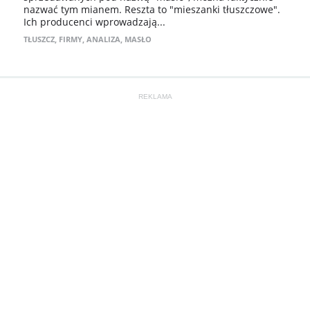
nazwać tym mianem. Reszta to "mieszanki tłuszczowe".
Ich producenci wprowadzają...
TŁUSZCZ
,
FIRMY
,
ANALIZA
,
MASŁO
REKLAMA