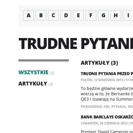
A
B
C
D
E
F
G
H
I
TRUDNE PYTAN
ARTYKUŁY (3)
WSZYSTKIE
(3)
TRUDNE PYTANIA PRZED 
PIĄTEK, 13 WRZEŚNIA 2013 (17:39
ARTYKUŁY
(3)
To będzie główne wydarze
wierzą w to, że Bernanke 
QE3 i stawiają na Summer
POSIEDZENIE
,
FED
,
PYTANIA
,
TR
BANK BARCLAYS OSKARŻ
CZWARTEK, 28 CZERWCA 2012 (19
Premier David Cameron po