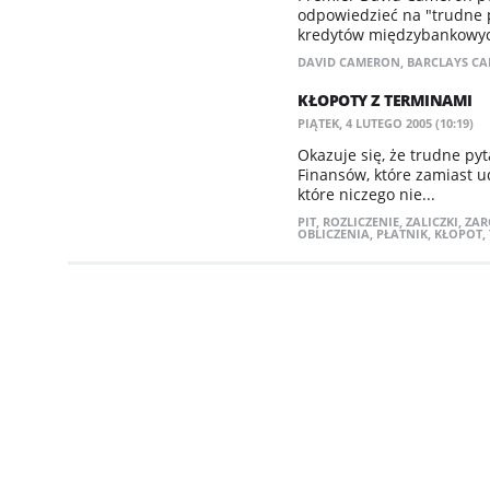
odpowiedzieć na "trudne 
kredytów międzybankowyc
DAVID CAMERON
,
BARCLAYS CA
KŁOPOTY Z TERMINAMI
PIĄTEK, 4 LUTEGO 2005 (10:19)
Okazuje się, że trudne py
Finansów, które zamiast u
które niczego nie...
PIT
,
ROZLICZENIE
,
ZALICZKI
,
ZAR
OBLICZENIA
,
PŁATNIK
,
KŁOPOT
,