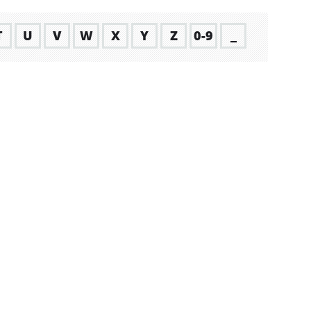
T
U
V
W
X
Y
Z
0-9
_