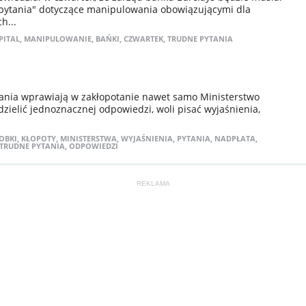
pytania" dotyczące manipulowania obowiązującymi dla
h...
PITAL
,
MANIPULOWANIE
,
BAŃKI
,
CZWARTEK
,
TRUDNE PYTANIA
tania wprawiają w zakłopotanie nawet samo Ministerstwo
dzielić jednoznacznej odpowiedzi, woli pisać wyjaśnienia,
OBKI
,
KŁOPOTY
,
MINISTERSTWA
,
WYJAŚNIENIA
,
PYTANIA
,
NADPŁATA
,
TRUDNE PYTANIA
,
ODPOWIEDZI
REKLAMA