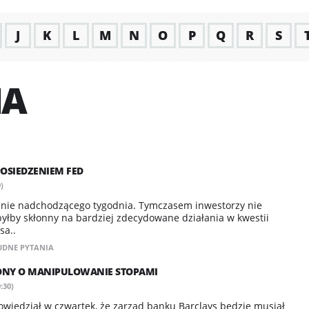
J
K
L
M
N
O
P
Q
R
S
IA
POSIEDZENIEM FED
)
nie nadchodzącego tygodnia. Tymczasem inwestorzy nie
byłby skłonny na bardziej zdecydowane działania w kwestii
sa..
UDNE PYTANIA
ONY O MANIPULOWANIE STOPAMI
:30)
wiedział w czwartek, że zarząd banku Barclays będzie musiał