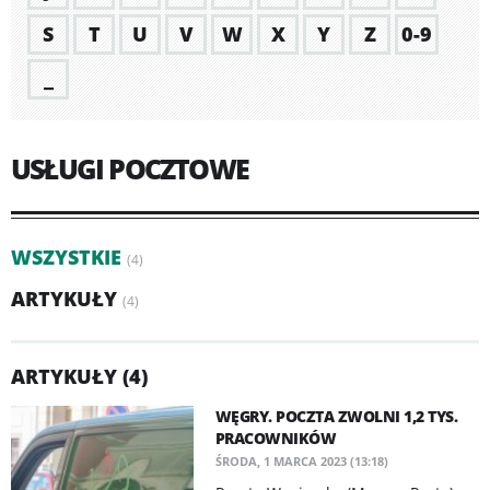
S
T
U
V
W
X
Y
Z
0-9
_
USŁUGI POCZTOWE
WSZYSTKIE
(4)
ARTYKUŁY
(4)
ARTYKUŁY (4)
WĘGRY. POCZTA ZWOLNI 1,2 TYS.
PRACOWNIKÓW
ŚRODA, 1 MARCA 2023 (13:18)