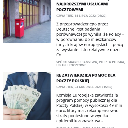
NAJDROŻSZYMI USŁUGAMI
POCZTOWYMI
CZWARTEK, 14 LIPCA 2022 (06:22)
Z przeprowadzonego przez
Deutsche Post badania
porównawczego wynika, że Polacy –
w porównaniu do mieszkańców
innych krajów europejskich – płacą
za wysłanie listu relatywnie dużo.
Co...
SPÓŁKI SKARBU PAŃSTWA
,
POCZTA POLSKA
,
USŁUGI POCZTOWE
KE ZATWIERDZIŁA POMOC DLA
POCZTY POLSKIEJ
CZWARTEK, 23 GRUDNIA 2021 (15:35)
Komisja Europejska zatwierdziła
program pomocy publicznej dla
Poczty Polskiej w wysokości 49 mln
euro, który ma zrekompensować
straty poniesione w wyniku
epidemii koronawirusa -...
KOMISJA EUROPEJSKA
,
LISTY
,
POCZTA