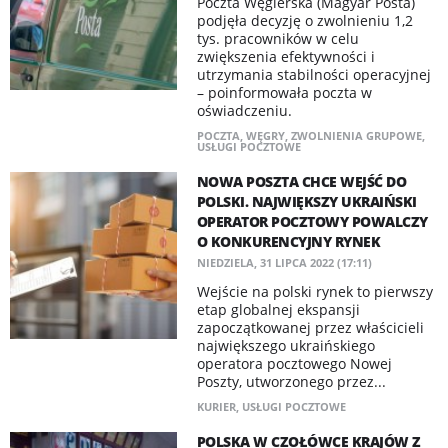
Poczta Węgierska (Magyar Posta)
podjęła decyzję o zwolnieniu 1,2
tys. pracowników w celu
zwiększenia efektywności i
utrzymania stabilności operacyjnej
– poinformowała poczta w
oświadczeniu.
POCZTA
,
WĘGRY
,
ZWOLNIENIA GRUPOWE
,
USŁUGI POCZTOWE
NOWA POSZTA CHCE WEJŚĆ DO
POLSKI. NAJWIĘKSZY UKRAIŃSKI
OPERATOR POCZTOWY POWALCZY
O KONKURENCYJNY RYNEK
NIEDZIELA, 31 LIPCA 2022 (17:11)
Wejście na polski rynek to pierwszy
etap globalnej ekspansji
zapoczątkowanej przez właścicieli
największego ukraińskiego
operatora pocztowego Nowej
Poszty, utworzonego przez...
KURIER
,
USŁUGI POCZTOWE
POLSKA W CZOŁÓWCE KRAJÓW Z