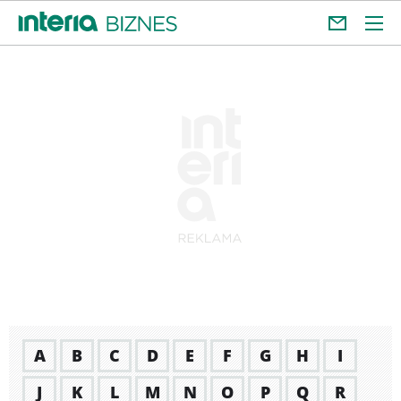
A
B
C
D
E
F
G
H
I
J
K
L
M
N
O
P
Q
R