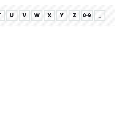
T
U
V
W
X
Y
Z
0-9
_