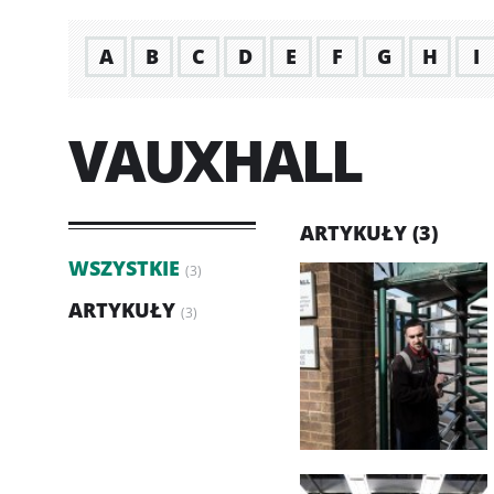
A
B
C
D
E
F
G
H
I
VAUXHALL
ARTYKUŁY (3)
WSZYSTKIE
(3)
ARTYKUŁY
(3)