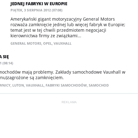
JEDNEJ FABRYKI W EUROPIE
PIĄTEK, 3 SIERPNIA 2012 (07:08)
Amerykański gigant motoryzacyjny General Motors
rozważa zamknięcie jednej lub więcej fabryk w Europie;
temat jest w tej chwili przedmiotem negocjacji
kierownictwa firmy ze związkami...
GENERAL MOTORS
,
OPEL
,
VAUXHALL
 SIĘ
 (08:14)
samochodów mają problemy. Zakłady samochodowe Vauxhall w
ynu)zagrożone są zamknięciem.
WNICY
,
LUTON
,
VAUXHALL
,
FABRYKI SAMOCHODÓW
,
SAMOCHOD
REKLAMA