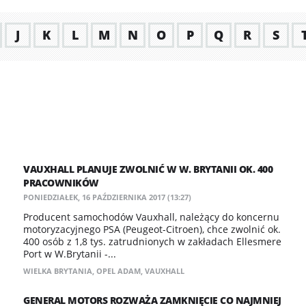
J
K
L
M
N
O
P
Q
R
S
VAUXHALL PLANUJE ZWOLNIĆ W W. BRYTANII OK. 400
PRACOWNIKÓW
PONIEDZIAŁEK, 16 PAŹDZIERNIKA 2017 (13:27)
Producent samochodów Vauxhall, należący do koncernu
motoryzacyjnego PSA (Peugeot-Citroen), chce zwolnić ok.
400 osób z 1,8 tys. zatrudnionych w zakładach Ellesmere
Port w W.Brytanii -...
WIELKA BRYTANIA
,
OPEL ADAM
,
VAUXHALL
GENERAL MOTORS ROZWAŻA ZAMKNIĘCIE CO NAJMNIEJ