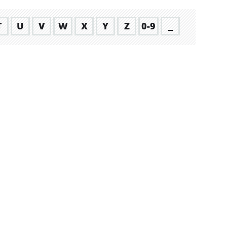
T
U
V
W
X
Y
Z
0-9
_