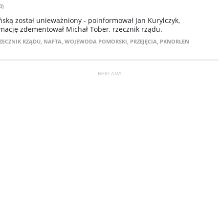
0)
ńską został unieważniony - poinformował Jan Kurylczyk,
mację zdementował Michał Tober, rzecznik rządu.
ZECZNIK RZĄDU
,
NAFTA
,
WOJEWODA POMORSKI
,
PRZEJĘCIA
,
PKNORLEN
REKLAMA