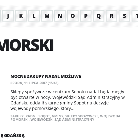
J
K
L
M
N
O
P
Q
R
S
MORSKI
NOCNE ZAKUPY NADAL MOŻLIWE
ŚRODA, 11 LIPCA 2007 (15:43)
Sklepy spożywcze w centrum Sopotu nadal będą mogły
być otwarte w nocy. Wojewódzki Sąd Administracyjny w
Gdańsku oddalił skargę gminy Sopot na decyzję
wojewody pomorskiego, który...
ZAKUPY
,
RADNI
,
SOPOT
,
GMINY
,
SKLEPY SPOŻYWCZE
,
WOJEWODA
POMORSKI
,
WOJEWÓDZKI SĄD ADMINISTRACYJNY
IĘ GDAŃSKĄ