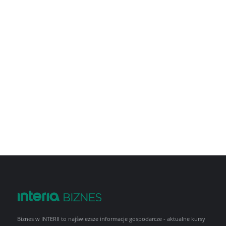
Biznes w INTERII to najświeższe informacje gospodarcze - aktualne kursy