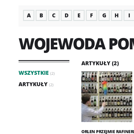
A
B
C
D
E
F
G
H
I
WOJEWODA PO
ARTYKUŁY (2)
WSZYSTKIE
(2)
ARTYKUŁY
(2)
ORLEN PRZEJMIE RAFINER