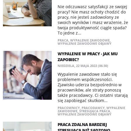
Nie odczuwasz satysfakcji ze swojej
pracy? Nie masz ochoty chodzić do
pracy, nie jesteś zadowolony ze
swoich wyników i masz wrażenie, że
twoja produktywność ciągle spada?
To jedne z...
PRACA
,
WYPALENIE ZAWODOWE
,
WYPALENIE ZAWODOWE OBJAWY
WYPALENIE W PRACY - JAK MU
ZAPOBIEC?
NIEDZIELA, 22 MAJA 2022 (06:30)
Wypalenie zawodowe stało się
problemem współczesności.
Zjawisko uderza bezpośrednio w
pracowników, ale straty ponoszą
także pracodawcy. Ci ostatni starają
się zapobiegać skutkom...
PRACOWNICY
,
PRACODAWCY
,
WYPALENIE
ZAWODOWE
,
STRESUJĄCA PRACA
,
WYPALENIE ZAWODOWE OBJAWY
PRACA ZDALNA BARDZIEJ
STRESUJĄCA NIŻ SĄDZONO