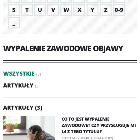
S
T
U
V
W
X
Y
Z
0-9
_
WYPALENIE ZAWODOWE OBJAWY
WSZYSTKIE
(3)
ARTYKUŁY
(3)
ARTYKUŁY (3)
CO TO JEST WYPALENIE
ZAWODOWE? CZY PRZYSŁUGUJE MI
L4 Z TEGO TYTUŁU?
SOBOTA, 2 MARCA 2024 (08:02)