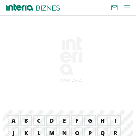
A
B
C
D
E
F
G
H
I
J
K
L
M
N
O
P
Q
R