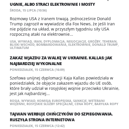
UGNIE, ALBO STRACI ELEKTROWNIE I MOSTY
ŚRODA, 15 LIPCA (10:56)
Rozmowy USA z Iranem trwają. Jednocześnie Donald
Trump zagroził w wywiadzie dla Fox News, że jeśli Iran
nie pójdzie na układ, w przyszłym tygodniu siły USA
rozpoczną ataki na elektrownie...
USA
,
WYWIAD
,
IRAN
,
DYPLOMACJA
,
NEGOCJACJE
,
GROŹBY
,
TEHERAN
,
BLISKI WSCHÓD
,
BOMBARDOWANIA
,
ELEKTROWNIE
,
DONALD TRUMP
,
ULTIMATUM
ZAKAZ WJAZDU ZA WALKĘ W UKRAINIE. KALLAS: JAK
NAJBARDZIEJ WYKONALNE
PONIEDZIAŁEK, 15 CZERWCA (16:09)
Szefowa unijnej dyplomacji Kaja Kallas powiedziała w
poniedziałek, że objęcie zakazem wjazdu do UE osób,
które brały udział w rosyjskiej wojnie przeciwko Ukrainie,
jest jak najbardziej...
ROSJA
,
WYWIAD
,
KOMISJA EUROPEJSKA
,
SANKCJE
,
WETERANI
WOJENNI
,
ROSYJSKIE SŁUŻBY SPECJALNE
,
CENA ROPY
,
BARYŁKA ROPY
TAJWAN WERBUJE CHIŃCZYKÓW DO SZPIEGOWANIA.
RUSZYŁA STRONA INTERNETOWA
PONIEDZIAŁEK, 15 CZERWCA (12:42)