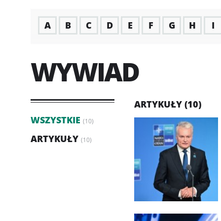
A
B
C
D
E
F
G
H
I
WYWIAD
ARTYKUŁY (10)
WSZYSTKIE
(10)
ARTYKUŁY
(10)