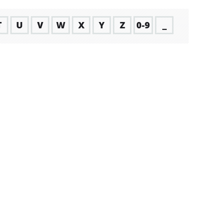
T
U
V
W
X
Y
Z
0-9
_