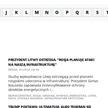
J
K
L
M
N
O
P
Q
R
S
PREZYDENT LITWY OSTRZEGA. "ROSJA PLANUJE ATAKI
NA NASZĄ INFRASTRUKTURĘ"
ŚRODA, 15 LIPCA (16:16)
Służby wywiadowcze Litwy ostrzegają przed planami
rosyjskimi uderzenia w infrastrukturę. Prezydent Gintas
Nauseda zapowiada zintensyfikowanie ochrony
obiektów energetycznych i...
BEZPIECZEŃSTWO
,
ROSJA
,
UKRAINA
,
WYWIAD
,
ENERGETYKA
,
LITWA
,
NATO
,
GITANAS NAUSEDA
,
INFRASTRUKTURA KRYTYCZNA
TRUMP POSTAWIŁ ULTIMATUM. ALBO TEHERAN SIĘ