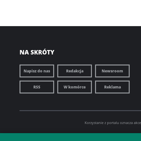
NA SKRÓTY
Napisz do nas
Redakcja
Newsroom
RSS
W komórce
Reklama
Korzystanie z portalu oznacza akc