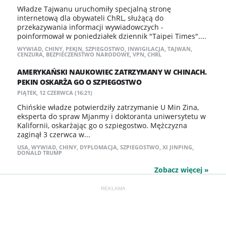
Władze Tajwanu uruchomiły specjalną stronę
internetową dla obywateli ChRL, służącą do
przekazywania informacji wywiadowczych -
poinformował w poniedziałek dziennik "Taipei Times"....
WYWIAD
,
CHINY
,
PEKIN
,
SZPIEGOSTWO
,
INWIGILACJA
,
TAJWAN
,
CENZURA
,
BEZPIECZEŃSTWO NARODOWE
,
VPN
,
CHRL
AMERYKAŃSKI NAUKOWIEC ZATRZYMANY W CHINACH.
PEKIN OSKARŻA GO O SZPIEGOSTWO
PIĄTEK, 12 CZERWCA (16:21)
Chińskie władze potwierdziły zatrzymanie U Min Zina,
eksperta do spraw Mjanmy i doktoranta uniwersytetu w
Kalifornii, oskarżając go o szpiegostwo. Mężczyzna
zaginął 3 czerwca w...
USA
,
WYWIAD
,
CHINY
,
DYPLOMACJA
,
SZPIEGOSTWO
,
XI JINPING
,
DONALD TRUMP
Zobacz więcej »
REKLAMA