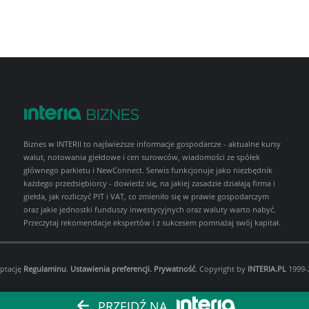
Biznes w INTERII to najświeższe informacje gospodarcze - aktualne kursy
walut, notowania giełdowe i cen surowców, wiadomości ze spółek
głównego parkietu i NewConnect. Serwis funkcjonuje jako niezbędnik
każdego przedsiębiorcy - dowiedz się, na jakiej zasadzie działają firma i
giełda, jak rozliczyć PIT i VAT, co zmieniło się w prawie gospodarczym
oraz jakie jednostki funduszy inwestycyjnych oraz waluty warto nabyć.
Przeczytaj rekomendacje ekspertów i z sukcesem pomnażaj swój kapitał.
eptację
Regulaminu
.
Ustawienia preferencji.
Prywatność
. Copyright by
INTERIA.PL
1999-2
PRZEJDŹ NA