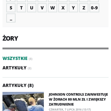
S
T
U
V
W
X
Y
Z
0-9
_
ŻORY
WSZYSTKIE
(8)
ARTYKUŁY
(8)
ARTYKUŁY (8)
JOHNSON CONTROLS ZAINWESTUJE
W ŻORACH 80 MLN ZŁ I ZWIĘKSZY
ZATRUDNIENIE
CZWARTEK, 7 LIPCA 2016 (13:17)