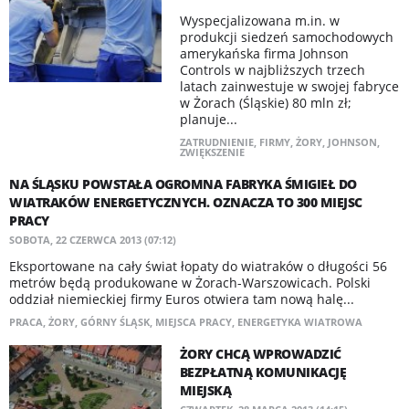
Wyspecjalizowana m.in. w
produkcji siedzeń samochodowych
amerykańska firma Johnson
Controls w najbliższych trzech
latach zainwestuje w swojej fabryce
w Żorach (Śląskie) 80 mln zł;
planuje...
ZATRUDNIENIE
,
FIRMY
,
ŻORY
,
JOHNSON
,
ZWIĘKSZENIE
NA ŚLĄSKU POWSTAŁA OGROMNA FABRYKA ŚMIGIEŁ DO
WIATRAKÓW ENERGETYCZNYCH. OZNACZA TO 300 MIEJSC
PRACY
SOBOTA, 22 CZERWCA 2013 (07:12)
Eksportowane na cały świat łopaty do wiatraków o długości 56
metrów będą produkowane w Żorach-Warszowicach. Polski
oddział niemieckiej firmy Euros otwiera tam nową halę...
PRACA
,
ŻORY
,
GÓRNY ŚLĄSK
,
MIEJSCA PRACY
,
ENERGETYKA WIATROWA
ŻORY CHCĄ WPROWADZIĆ
BEZPŁATNĄ KOMUNIKACJĘ
MIEJSKĄ