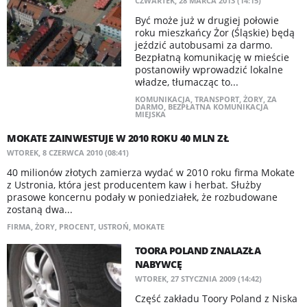
CZWARTEK, 28 MARCA 2013 (14:15)
Być może już w drugiej połowie
roku mieszkańcy Żor (Śląskie) będą
jeździć autobusami za darmo.
Bezpłatną komunikację w mieście
postanowiły wprowadzić lokalne
władze, tłumacząc to...
KOMUNIKACJA
,
TRANSPORT
,
ŻORY
,
ZA
DARMO
,
BEZPŁATNA KOMUNIKACJA
MIEJSKA
MOKATE ZAINWESTUJE W 2010 ROKU 40 MLN ZŁ
WTOREK, 8 CZERWCA 2010 (08:41)
40 milionów złotych zamierza wydać w 2010 roku firma Mokate
z Ustronia, która jest producentem kaw i herbat. Służby
prasowe koncernu podały w poniedziałek, że rozbudowane
zostaną dwa...
FIRMA
,
ŻORY
,
PROCENT
,
USTROŃ
,
MOKATE
TOORA POLAND ZNALAZŁA
NABYWCĘ
WTOREK, 27 STYCZNIA 2009 (14:42)
Część zakładu Toory Poland z Niska