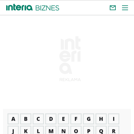
A
B
C
D
E
F
G
H
I
J
K
L
M
N
O
P
Q
R