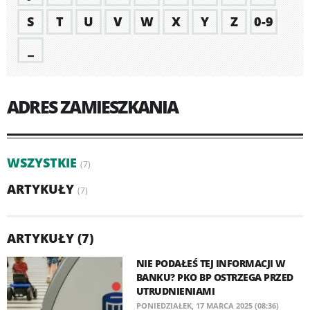
S
T
U
V
W
X
Y
Z
0-9
_
ADRES ZAMIESZKANIA
WSZYSTKIE
(7)
ARTYKUŁY
(7)
ARTYKUŁY (7)
NIE PODAŁEŚ TEJ INFORMACJI W
BANKU? PKO BP OSTRZEGA PRZED
UTRUDNIENIAMI
PONIEDZIAŁEK, 17 MARCA 2025 (08:36)