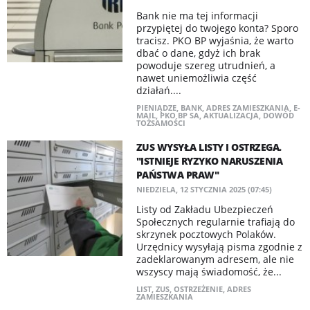
Bank nie ma tej informacji
przypiętej do twojego konta? Sporo
tracisz. PKO BP wyjaśnia, że warto
dbać o dane, gdyż ich brak
powoduje szereg utrudnień, a
nawet uniemożliwia część
działań....
PIENIĄDZE
,
BANK
,
ADRES ZAMIESZKANIA
,
E-
MAIL
,
PKO BP SA
,
AKTUALIZACJA
,
DOWÓD
TOŻSAMOŚCI
ZUS WYSYŁA LISTY I OSTRZEGA.
"ISTNIEJE RYZYKO NARUSZENIA
PAŃSTWA PRAW"
NIEDZIELA, 12 STYCZNIA 2025 (07:45)
Listy od Zakładu Ubezpieczeń
Społecznych regularnie trafiają do
skrzynek pocztowych Polaków.
Urzędnicy wysyłają pisma zgodnie z
zadeklarowanym adresem, ale nie
wszyscy mają świadomość, że...
LIST
,
ZUS
,
OSTRZEŻENIE
,
ADRES
ZAMIESZKANIA