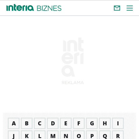
A
B
C
D
E
F
G
H
I
J
K
L
M
N
O
P
Q
R