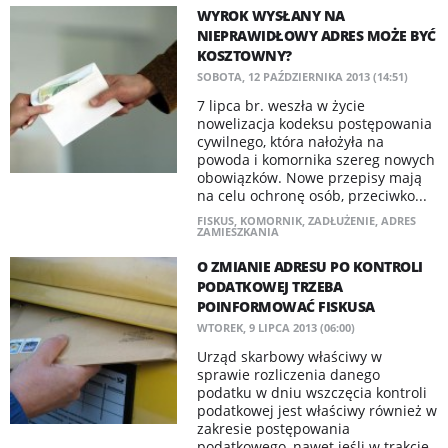
WYROK WYSŁANY NA
NIEPRAWIDŁOWY ADRES MOŻE BYĆ
KOSZTOWNY?
SOBOTA, 12 PAŹDZIERNIKA 2013 (14:51)
7 lipca br. weszła w życie
nowelizacja kodeksu postępowania
cywilnego, która nałożyła na
powoda i komornika szereg nowych
obowiązków. Nowe przepisy mają
na celu ochronę osób, przeciwko...
FISKUS
,
KOMORNIK
,
ZADŁUŻENIE
,
ADRES
ZAMIESZKANIA
O ZMIANIE ADRESU PO KONTROLI
PODATKOWEJ TRZEBA
POINFORMOWAĆ FISKUSA
WTOREK, 9 LIPCA 2013 (06:00)
Urząd skarbowy właściwy w
sprawie rozliczenia danego
podatku w dniu wszczęcia kontroli
podatkowej jest właściwy również w
zakresie postępowania
podatkowego, nawet jeśli w trakcie