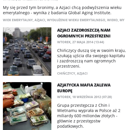
My się przed tym bronimy, a Azjaci chcą podwyższenia wieku
emerytalnego - wynika z badania Global Aging Institute.
WIEK EMERYTALNY
,
AZJACI
,
WYDŁUŻENIE WIEKU EMERYTALNEGO
,
WIEKO
,
MY
AZJACI ZAZDROSZCZĄ NAM
OGROMNYCH PRZESTRZENI
WTOREK, 27 MAJA 2014 (13:44)
Chińczycy duszą się w swoim kraju,
szukają ujścia dla swojego kapitału
i zazdroszczą nam ogromnych
przestrzeni.
CHIŃCZYCY
,
AZJACI
AZJATYCKA MAFIA ZALEWA
EUROPĘ
WTOREK, 18 WRZEŚNIA 2012 (07:28)
Grupa przestępcza z Chin i
Wietnamu wyprała w Polsce aż 2
miliardy 600 milionów złotych -
głównie z przestępstw
podatkowych.