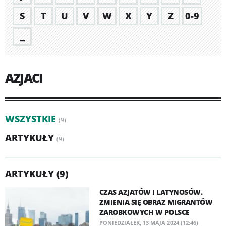
S
T
U
V
W
X
Y
Z
0-9
_
AZJACI
WSZYSTKIE
(9)
ARTYKUŁY
(9)
ARTYKUŁY (9)
CZAS AZJATÓW I LATYNOSÓW.
ZMIENIA SIĘ OBRAZ MIGRANTÓW
ZAROBKOWYCH W POLSCE
PONIEDZIAŁEK, 13 MAJA 2024 (12:46)