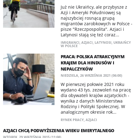
Już nie Ukraińcy, ale przybysze z
Azji i Ameryki Południowej są
najszybciej rosnącą grupą
migrantów zarobkowych w Polsce -
pisze "Rzeczpospolita". Azjaci i
Latynosi stają się też coraz...
IMIGRANCI
,
AZJACI
,
LATYNOSI
,
UKRAIŃCY
W POLSCE
PRACA: POLSKA ATRAKCYJNYM
KRAJEM DLA HINDUSÓW I
NEPALCZYKÓW
NIEDZIELA, 26 WRZEŚNIA 2021 (06:00)
W pierwszej połowie 2021 roku
wydano 43 tys. zezwoleń na pracę
dla obywateli krajów azjatyckich -
wynika z danych Ministerstwa
Rodziny i Polityki Społecznej. W
analogicznym okresie rok...
RYNEK PRACY
,
AZJACI
AZJACI CHCĄ PODWYŻSZENIA WIEKU EMERYTALNEGO
WTOREK, 29 WRZEŚNIA 2015 (11:08)