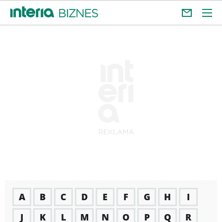
A
B
C
D
E
F
G
H
I
J
K
L
M
N
O
P
Q
R