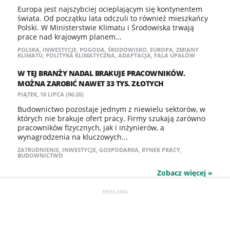
Europa jest najszybciej ocieplającym się kontynentem
świata. Od początku lata odczuli to również mieszkańcy
Polski. W Ministerstwie Klimatu i Środowiska trwają
prace nad krajowym planem...
POLSKA
,
INWESTYCJE
,
POGODA
,
ŚRODOWISKO
,
EUROPA
,
ZMIANY
KLIMATU
,
POLITYKA KLIMATYCZNA
,
ADAPTACJA
,
FALA UPAŁÓW
W TEJ BRANŻY NADAL BRAKUJE PRACOWNIKÓW.
MOŻNA ZAROBIĆ NAWET 33 TYS. ZŁOTYCH
PIĄTEK, 10 LIPCA (06:20)
Budownictwo pozostaje jednym z niewielu sektorów, w
których nie brakuje ofert pracy. Firmy szukają zarówno
pracowników fizycznych, jak i inżynierów, a
wynagrodzenia na kluczowych...
ZATRUDNIENIE
,
INWESTYCJE
,
GOSPODARKA
,
RYNEK PRACY
,
BUDOWNICTWO
Zobacz więcej »
REKLAMA