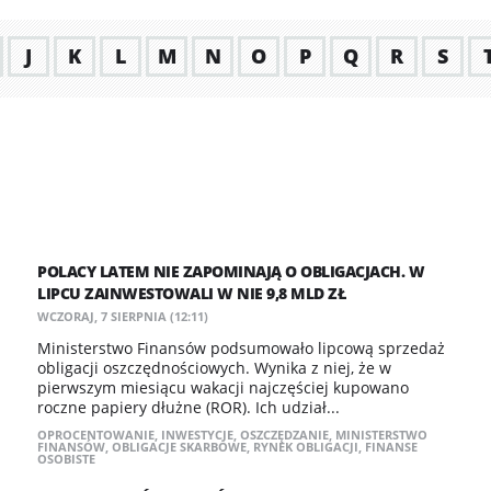
J
K
L
M
N
O
P
Q
R
S
POLACY LATEM NIE ZAPOMINAJĄ O OBLIGACJACH. W
LIPCU ZAINWESTOWALI W NIE 9,8 MLD ZŁ
WCZORAJ, 7 SIERPNIA (12:11)
Ministerstwo Finansów podsumowało lipcową sprzedaż
obligacji oszczędnościowych. Wynika z niej, że w
pierwszym miesiącu wakacji najczęściej kupowano
roczne papiery dłużne (ROR). Ich udział...
OPROCENTOWANIE
,
INWESTYCJE
,
OSZCZĘDZANIE
,
MINISTERSTWO
FINANSÓW
,
OBLIGACJE SKARBOWE
,
RYNEK OBLIGACJI
,
FINANSE
OSOBISTE