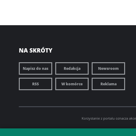
NA SKRÓTY
Napisz do nas
Redakcja
Newsroom
RSS
W komórce
Reklama
Korzystanie z portalu oznacza akc