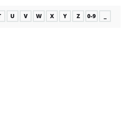
T
U
V
W
X
Y
Z
0-9
_