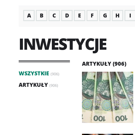
A
B
C
D
E
F
G
H
I
INWESTYCJE
ARTYKUŁY (906)
WSZYSTKIE
(906)
ARTYKUŁY
(906)