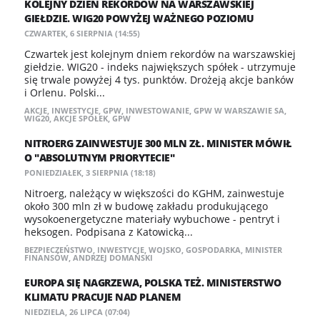
KOLEJNY DZIEŃ REKORDÓW NA WARSZAWSKIEJ
GIEŁDZIE. WIG20 POWYŻEJ WAŻNEGO POZIOMU
CZWARTEK, 6 SIERPNIA (14:55)
Czwartek jest kolejnym dniem rekordów na warszawskiej
giełdzie. WIG20 - indeks największych spółek - utrzymuje
się trwale powyżej 4 tys. punktów. Drożeją akcje banków
i Orlenu. Polski...
AKCJE
,
INWESTYCJE
,
GPW
,
INWESTOWANIE
,
GPW W WARSZAWIE SA
,
WIG20
,
AKCJE SPÓŁEK
,
GPW
NITROERG ZAINWESTUJE 300 MLN ZŁ. MINISTER MÓWIŁ
O "ABSOLUTNYM PRIORYTECIE"
PONIEDZIAŁEK, 3 SIERPNIA (18:18)
Nitroerg, należący w większości do KGHM, zainwestuje
około 300 mln zł w budowę zakładu produkującego
wysokoenergetyczne materiały wybuchowe - pentryt i
heksogen. Podpisana z Katowicką...
BEZPIECZEŃSTWO
,
INWESTYCJE
,
WOJSKO
,
GOSPODARKA
,
MINISTER
FINANSÓW
,
ANDRZEJ DOMAŃSKI
EUROPA SIĘ NAGRZEWA, POLSKA TEŻ. MINISTERSTWO
KLIMATU PRACUJE NAD PLANEM
NIEDZIELA, 26 LIPCA (07:04)