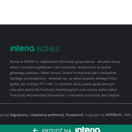
Biznes w INTERII to najświeższe informacje gospodarcze - aktualne kursy
walut, notowania giełdowe i cen surowców, wiadomości ze spółek
głównego parkietu i NewConnect. Serwis funkcjonuje jako niezbędnik
każdego przedsiębiorcy - dowiedz się, na jakiej zasadzie działają firma i
giełda, jak rozliczyć PIT i VAT, co zmieniło się w prawie gospodarczym
oraz jakie jednostki funduszy inwestycyjnych oraz waluty warto nabyć.
Przeczytaj rekomendacje ekspertów i z sukcesem pomnażaj swój kapitał.
eptację
Regulaminu
.
Ustawienia preferencji.
Prywatność
. Copyright by
INTERIA.PL
1999-2
PRZEJDŹ NA