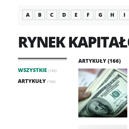
A
B
C
D
E
F
G
H
I
RYNEK KAPITA
ARTYKUŁY (166)
WSZYSTKIE
(166)
ARTYKUŁY
(166)