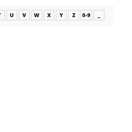
T
U
V
W
X
Y
Z
0-9
_