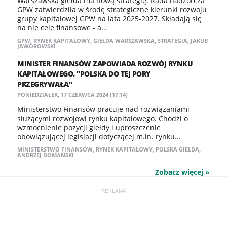
Warszawska giełda ma nową strategię. Rada nadzorcza
GPW zatwierdziła w środę strategiczne kierunki rozwoju
grupy kapitałowej GPW na lata 2025-2027. Składają się
na nie cele finansowe - a...
GPW
,
RYNEK KAPITAŁOWY
,
GIEŁDA WARSZAWSKA
,
STRATEGIA
,
JAKUB
JAWOROWSKI
MINISTER FINANSÓW ZAPOWIADA ROZWÓJ RYNKU
KAPITAŁOWEGO. "POLSKA DO TEJ PORY
PRZEGRYWAŁA"
PONIEDZIAŁEK, 17 CZERWCA 2024 (17:14)
Ministerstwo Finansów pracuje nad rozwiązaniami
służącymi rozwojowi rynku kapitałowego. Chodzi o
wzmocnienie pozycji giełdy i uproszczenie
obowiązującej legislacji dotyczącej m.in. rynku...
MINISTERSTWO FINANSÓW
,
RYNEK KAPITAŁOWY
,
POLSKA GIEŁDA
,
ANDRZEJ DOMAŃSKI
Zobacz więcej »
REKLAMA