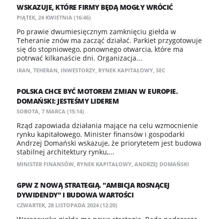
WSKAZUJE, KTÓRE FIRMY BĘDĄ MOGŁY WRÓCIĆ
PIĄTEK, 24 KWIETNIA (16:46)
Po prawie dwumiesięcznym zamknięciu giełda w
Teheranie znów ma zacząć działać. Parkiet przygotowuje
się do stopniowego, ponownego otwarcia, które ma
potrwać kilkanaście dni. Organizacja...
IRAN
,
TEHERAN
,
INWESTORZY
,
RYNEK KAPITAŁOWY
,
SEC
POLSKA CHCE BYĆ MOTOREM ZMIAN W EUROPIE.
DOMAŃSKI: JESTEŚMY LIDEREM
SOBOTA, 7 MARCA (15:14)
Rząd zapowiada działania mające na celu wzmocnienie
rynku kapitałowego. Minister finansów i gospodarki
Andrzej Domański wskazuje, że priorytetem jest budowa
stabilnej architektury rynku,...
MINISTER FINANSÓW
,
RYNEK KAPITAŁOWY
,
ANDRZEJ DOMAŃSKI
GPW Z NOWĄ STRATEGIĄ. "AMBICJA ROSNĄCEJ
DYWIDENDY" I BUDOWA WARTOŚCI
CZWARTEK, 28 LISTOPADA 2024 (12:20)