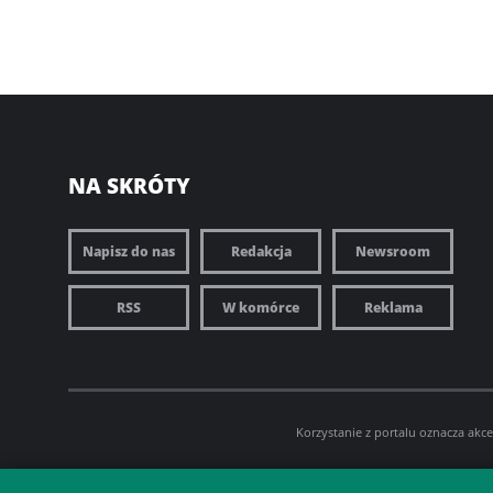
NA SKRÓTY
Napisz do nas
Redakcja
Newsroom
RSS
W komórce
Reklama
Korzystanie z portalu oznacza akc