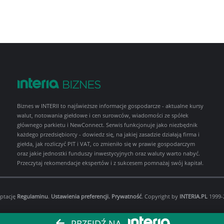
Biznes w INTERII to najświeższe informacje gospodarcze - aktualne kursy
walut, notowania giełdowe i cen surowców, wiadomości ze spółek
głównego parkietu i NewConnect. Serwis funkcjonuje jako niezbędnik
każdego przedsiębiorcy - dowiedz się, na jakiej zasadzie działają firma i
giełda, jak rozliczyć PIT i VAT, co zmieniło się w prawie gospodarczym
oraz jakie jednostki funduszy inwestycyjnych oraz waluty warto nabyć.
Przeczytaj rekomendacje ekspertów i z sukcesem pomnażaj swój kapitał.
eptację
Regulaminu
.
Ustawienia preferencji.
Prywatność
. Copyright by
INTERIA.PL
1999-2
PRZEJDŹ NA