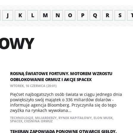
J
K
L
M
N
O
P
Q
R
S
ŁOWY
ROSNĄ ŚWIATOWE FORTUNY. MOTOREM WZROSTU
ODBLOKOWANIE ORMUZ I AKCJE SPACEX
WTOREK, 16 CZERWCA (20:01)
Pięćset najbogatszych osób świata w ciągu jednego dnia
powiększyło swój majątek o 336 miliardów dolarów -
informuje agencja Bloomberg. Przyczyniła się do tego
zwyżka na rynkach wywołana...
TECHNOLOGIE
,
MILIARDERZY
,
RYNEK KAPITAŁOWY
,
ELON MUSK
,
SPACEX
,
CIEŚNINA ORMUZ
TEHERAN ZAPOWIADA PONOWNE OTWARCIE GIEŁDY.