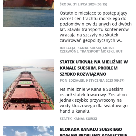
ŚRODA, 31 LIPCA 2024 (06:15)
Ostatnie miesiące to postępujący
wzrost cen frachtu morskiego do
poziomów niewidzianych od dwóch
lat. Stawki transportu kontenerów
wracają na szczyty na skutek
zawirowań geopolitycznych w...
INFLACJA
,
KANAŁ SUESKI
,
MORZE
CZERWONE
,
TRANSPORT MORSKI
,
HUTI
STATEK UTKNĄŁ NA MIELIŹNIE W
KANALE SUESKIM. PROBLEM
SZYBKO ROZWIĄZANO
PONIEDZIAŁEK, 9 STYCZNIA 2023 (09:57)
Na mieliźnie w Kanale Sueskim
osiadł statek towarowy. Został on
jednak szybko przywrócony na
wody kluczowego dla światowego
handlu kanału.
STATEK
,
KANAŁ SUESKI
BLOKADA KANAŁU SUESKIEGO
POGŁĘBI PROBLEMY KONIECZNIE