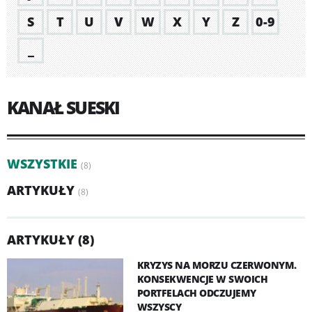
S
T
U
V
W
X
Y
Z
0-9
_
KANAŁ SUESKI
WSZYSTKIE
(8)
ARTYKUŁY
(8)
ARTYKUŁY (8)
KRYZYS NA MORZU CZERWONYM.
KONSEKWENCJE W SWOICH
PORTFELACH ODCZUJEMY
WSZYSCY