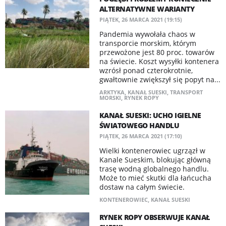
ALTERNATYWNE WARIANTY
PIĄTEK, 26 MARCA 2021 (19:15)
​Pandemia wywołała chaos w
transporcie morskim, którym
przewożone jest 80 proc. towarów
na świecie. Koszt wysyłki kontenera
wzrósł ponad czterokrotnie,
gwałtownie zwiększył się popyt na...
ARKTYKA
,
KANAŁ SUESKI
,
TRANSPORT
MORSKI
,
RYNEK ROPY
KANAŁ SUESKI: UCHO IGIELNE
ŚWIATOWEGO HANDLU
PIĄTEK, 26 MARCA 2021 (17:10)
Wielki kontenerowiec ugrzązł w
Kanale Sueskim, blokując główną
trasę wodną globalnego handlu.
Może to mieć skutki dla łańcucha
dostaw na całym świecie.
KONTENEROWIEC
,
KANAŁ SUESKI
RYNEK ROPY OBSERWUJE KANAŁ