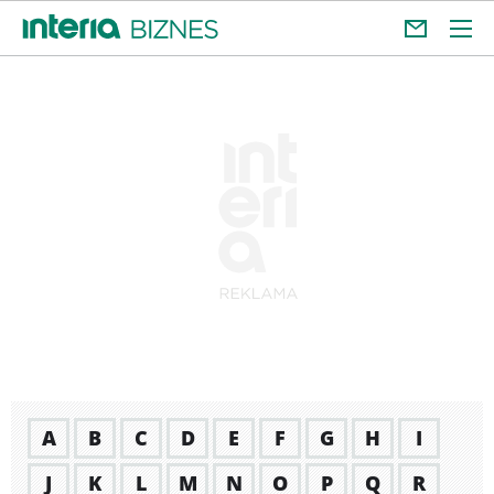
A
B
C
D
E
F
G
H
I
J
K
L
M
N
O
P
Q
R