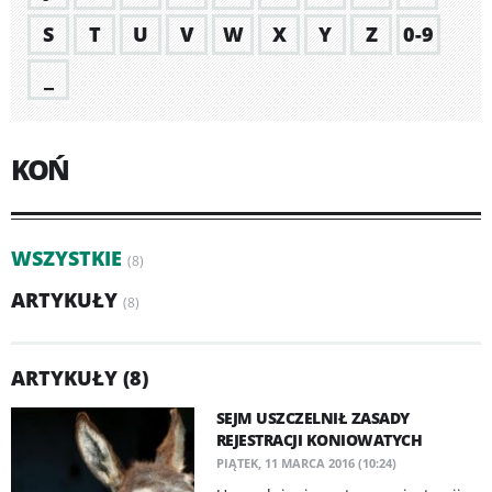
S
T
U
V
W
X
Y
Z
0-9
_
KOŃ
WSZYSTKIE
(8)
ARTYKUŁY
(8)
ARTYKUŁY (8)
SEJM USZCZELNIŁ ZASADY
REJESTRACJI KONIOWATYCH
PIĄTEK, 11 MARCA 2016 (10:24)