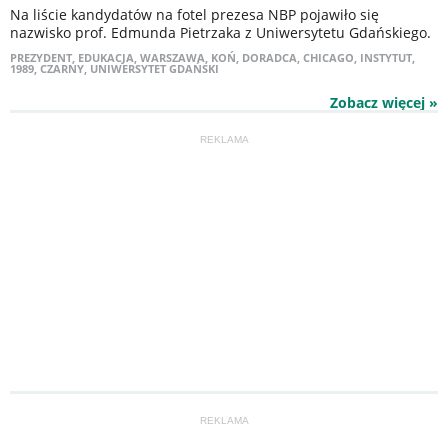
Na liście kandydatów na fotel prezesa NBP pojawiło się
nazwisko prof. Edmunda Pietrzaka z Uniwersytetu Gdańskiego.
PREZYDENT
,
EDUKACJA
,
WARSZAWA
,
KOŃ
,
DORADCA
,
CHICAGO
,
INSTYTUT
,
1989
,
CZARNY
,
UNIWERSYTET GDAŃSKI
Zobacz więcej »
REKLAMA
REKLAMA