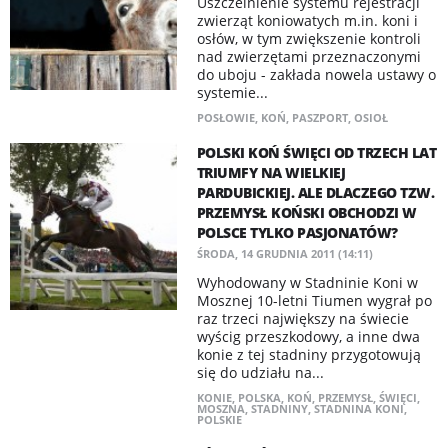
Uszczelnienie systemu rejestracji
zwierząt koniowatych m.in. koni i
osłów, w tym zwiększenie kontroli
nad zwierzętami przeznaczonymi
do uboju - zakłada nowela ustawy o
systemie...
POSŁOWIE
,
KOŃ
,
PASZPORT
,
OSIOŁ
POLSKI KOŃ ŚWIĘCI OD TRZECH LAT
TRIUMFY NA WIELKIEJ
PARDUBICKIEJ. ALE DLACZEGO TZW.
PRZEMYSŁ KOŃSKI OBCHODZI W
POLSCE TYLKO PASJONATÓW?
ŚRODA, 14 GRUDNIA 2011 (14:11)
Wyhodowany w Stadninie Koni w
Mosznej 10-letni Tiumen wygrał po
raz trzeci największy na świecie
wyścig przeszkodowy, a inne dwa
konie z tej stadniny przygotowują
się do udziału na...
KONIE
,
POLSKA
,
KOŃ
,
PRZEMYSŁ
,
ŚWIĘCI
,
MOSZNA
,
STADNINY
,
STADNINA KONI
,
POLSKIE