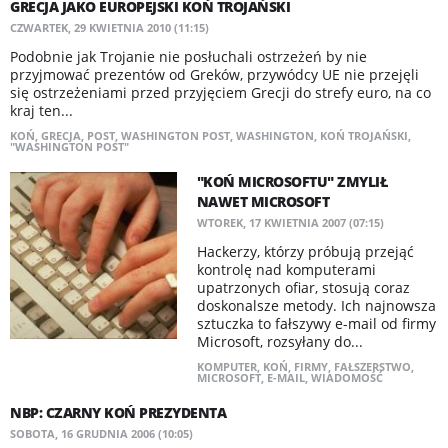
GRECJA JAKO EUROPEJSKI KOŃ TROJAŃSKI
CZWARTEK, 29 KWIETNIA 2010 (11:15)
Podobnie jak Trojanie nie posłuchali ostrzeżeń by nie
przyjmować prezentów od Greków, przywódcy UE nie przejęli
się ostrzeżeniami przed przyjęciem Grecji do strefy euro, na co
kraj ten...
KOŃ
,
GRECJA
,
POST
,
WASHINGTON POST
,
WASHINGTON
,
KOŃ TROJAŃSKI
,
"WASHINGTON POST"
"KOŃ MICROSOFTU" ZMYLIŁ
NAWET MICROSOFT
WTOREK, 17 KWIETNIA 2007 (07:15)
Hackerzy, którzy próbują przejąć
kontrolę nad komputerami
upatrzonych ofiar, stosują coraz
doskonalsze metody. Ich najnowsza
sztuczka to fałszywy e-mail od firmy
Microsoft, rozsyłany do...
KOMPUTER
,
KOŃ
,
FIRMY
,
FAŁSZERSTWO
,
MICROSOFT
,
E-MAIL
,
WIADOMOŚĆ
NBP: CZARNY KOŃ PREZYDENTA
SOBOTA, 16 GRUDNIA 2006 (10:05)