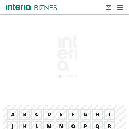
A
B
C
D
E
F
G
H
I
J
K
L
M
N
O
P
Q
R