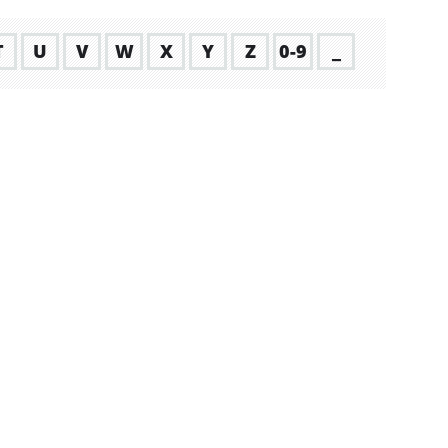
T
U
V
W
X
Y
Z
0-9
_