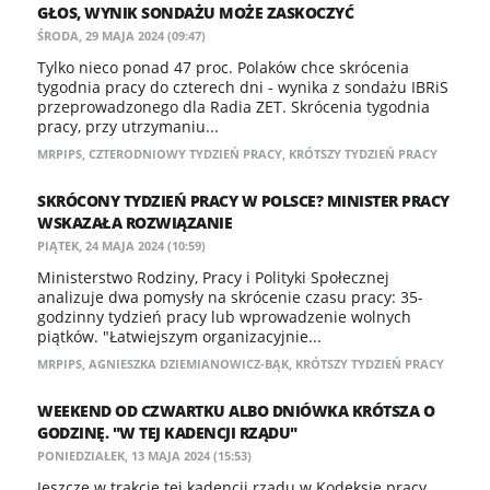
GŁOS, WYNIK SONDAŻU MOŻE ZASKOCZYĆ
ŚRODA, 29 MAJA 2024 (09:47)
Tylko nieco ponad 47 proc. Polaków chce skrócenia
tygodnia pracy do czterech dni - wynika z sondażu IBRiS
przeprowadzonego dla Radia ZET. Skrócenia tygodnia
pracy, przy utrzymaniu...
MRPIPS
,
CZTERODNIOWY TYDZIEŃ PRACY
,
KRÓTSZY TYDZIEŃ PRACY
SKRÓCONY TYDZIEŃ PRACY W POLSCE? MINISTER PRACY
WSKAZAŁA ROZWIĄZANIE
PIĄTEK, 24 MAJA 2024 (10:59)
Ministerstwo Rodziny, Pracy i Polityki Społecznej
analizuje dwa pomysły na skrócenie czasu pracy: 35-
godzinny tydzień pracy lub wprowadzenie wolnych
piątków. "Łatwiejszym organizacyjnie...
MRPIPS
,
AGNIESZKA DZIEMIANOWICZ-BĄK
,
KRÓTSZY TYDZIEŃ PRACY
WEEKEND OD CZWARTKU ALBO DNIÓWKA KRÓTSZA O
GODZINĘ. "W TEJ KADENCJI RZĄDU"
PONIEDZIAŁEK, 13 MAJA 2024 (15:53)
Jeszcze w trakcie tej kadencji rządu w Kodeksie pracy