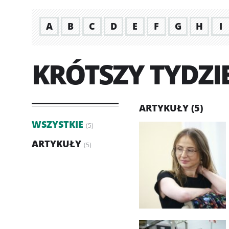
A
B
C
D
E
F
G
H
I
KRÓTSZY TYDZI
ARTYKUŁY (5)
WSZYSTKIE
(5)
ARTYKUŁY
(5)