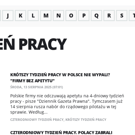
J
K
L
M
N
O
P
Q
R
S
EŃ PRACY
KRÓTSZY TYDZIEŃ PRACY W POLSCE NIE WYPALI?
"FIRMY BEZ APETYTU"
ŚRODA, 13 SIERPNIA 2025 (07:01)
Polskie firmy nie odczuwają apetytu na 4-dniowy tydzień
pracy - pisze "Dziennik Gazeta Prawna". Tymczasem już
14 sierpnia rusza nabór do rządowego pilotażu w tej
sprawie. Według...
CZTERODNIOWY TYDZIEŃ PRACY
,
KRÓTSZY TYDZIEŃ PRACY
CZTERODNIOWY TYDZIEŃ PRACY. POLACY ZABRALI