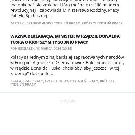
ma dokonać się zmiana, którą można określić mianem
rewolucyjnej - zapowiada Ministerstwo Rodziny, Pracy i
Polityki Społecznej....
ZAROBKI
,
CZTERODNIOWY TYDZIEŃ PRACY
,
KRÓTSZY TYDZIEŃ PRACY
WAŻNA DEKLARACJA. MINISTER W RZĄDZIE DONALDA
TUSKA O KRÓTSZYM TYGODNIU PRACY
PONIEDZIAŁEK, 18 MARCA 2024 (20:35)
Polacy są jednym z najbardziej zapracowanych narodów
w Europie. Agnieszka Dziemianowicz-Bąk, minister pracy
w rządzie Donalda Tuska, chciałaby, aby jeszcze "w tej
kadencji" doszło do...
PRACA
,
CZAS PRACY
,
CZTERODNIOWY TYDZIEŃ PRACY
,
KRÓTSZY
TYDZIEŃ PRACY
REKLAMA