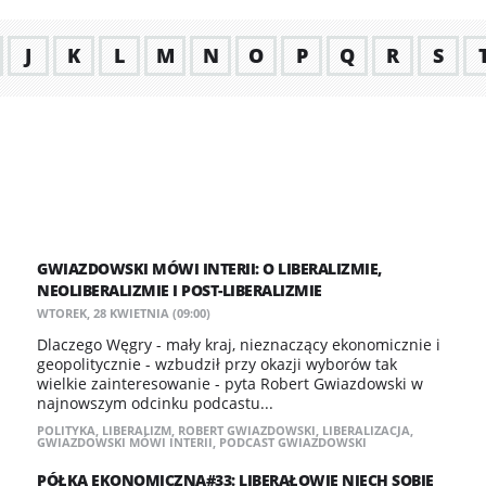
J
K
L
M
N
O
P
Q
R
S
GWIAZDOWSKI MÓWI INTERII: O LIBERALIZMIE,
NEOLIBERALIZMIE I POST-LIBERALIZMIE
WTOREK, 28 KWIETNIA (09:00)
Dlaczego Węgry - mały kraj, nieznaczący ekonomicznie i
geopolitycznie - wzbudził przy okazji wyborów tak
wielkie zainteresowanie - pyta Robert Gwiazdowski w
najnowszym odcinku podcastu...
POLITYKA
,
LIBERALIZM
,
ROBERT GWIAZDOWSKI
,
LIBERALIZACJA
,
GWIAZDOWSKI MÓWI INTERII
,
PODCAST GWIAZDOWSKI
PÓŁKA EKONOMICZNA#33: LIBERAŁOWIE NIECH SOBIE