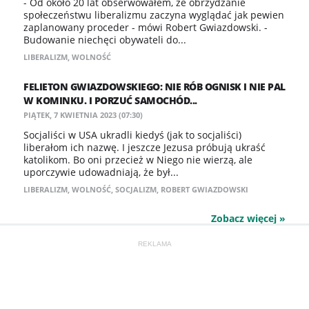
- Od około 20 lat obserwowałem, że obrzydzanie
społeczeństwu liberalizmu zaczyna wyglądać jak pewien
zaplanowany proceder - mówi Robert Gwiazdowski. -
Budowanie niechęci obywateli do...
LIBERALIZM
,
WOLNOŚĆ
FELIETON GWIAZDOWSKIEGO: NIE RÓB OGNISK I NIE PAL
W KOMINKU. I PORZUĆ SAMOCHÓD...
PIĄTEK, 7 KWIETNIA 2023 (07:30)
Socjaliści w USA ukradli kiedyś (jak to socjaliści)
liberałom ich nazwę. I jeszcze Jezusa próbują ukraść
katolikom. Bo oni przecież w Niego nie wierzą, ale
uporczywie udowadniają, że był...
LIBERALIZM
,
WOLNOŚĆ
,
SOCJALIZM
,
ROBERT GWIAZDOWSKI
Zobacz więcej »
REKLAMA