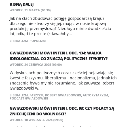
KISNĄ DALEJ
WTOREK, 31 MARCA (06:30)
Jak na cłach zbudować potęgę gospodarczą kraju? I
dlaczego nie stworzy się jej, mając w nosie krajową
produkcję przemysłową? Niedługo minie dwadzieścia
lat, odkąd te proste (zdawałoby...
LIBERALIZM
,
POPULIZM
GWIAZDOWSKI MÓWI INTERII. ODC. 134: WALKA
IDEOLOGICZNA. CO ZNACZĄ POLITYCZNE ETYKIETY?
WTOREK, 24 CZERWCA 2025 (09:00)
W dyskusjach politycznych coraz częściej pojawiają się
kwestie faszyzmu, liberalizmu i nacjonalizmu, jednak ich
znaczenie bywa mylnie rozumiane. Jak zauważa Robert
Gwiazdowski w...
LIBERALIZM
,
FASZYZM
,
ROBERT GWIAZDOWSKI
,
AUTORYTARYZM
,
PODCAST GWIAZDOWSKI
GWIAZDOWSKI MÓWI INTERII. ODC. 93: CZY POLACY SĄ
ZNIECHĘCENI DO WOLNOŚCI?
WTOREK, 10 WRZEŚNIA 2024 (09:00)