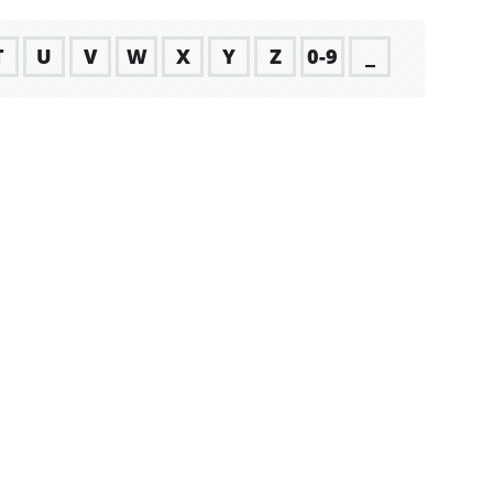
T
U
V
W
X
Y
Z
0-9
_