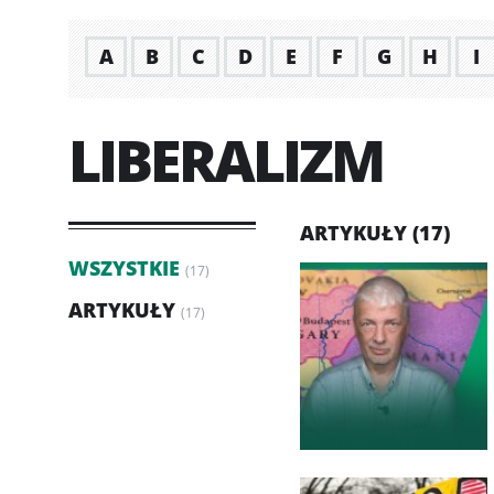
A
B
C
D
E
F
G
H
I
LIBERALIZM
ARTYKUŁY (17)
WSZYSTKIE
(17)
ARTYKUŁY
(17)