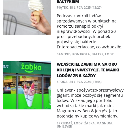
BAŁTYKIEM
PIĄTEK, 18 LIPCA 2025 (13:27)
Podczas kontroli lodów
sprzedawanych w punktach na
Pomorzu sanepid odkrył
nieprawidłowości. W ponad 20
proc. przebadanych próbek
pojawiły się bakterie
Enterobacteriaceae, co wzbudziło...
SANEPID
,
KONTROLA
,
BAŁTYK
,
LODY
WŁAŚCICIEL ŻABKI MA NA OKU
KOLEJNĄ INWESTYCJĘ. TE MARKI
LODÓW ZNA KAŻDY
ŚRODA, 24 LIPCA 2024 (17:44)
Unilever - spożywczo-przemysłowy
gigant, może pozbyć się segmentu
lodów. W skład jego portfolio
wchodzą takie marki jak m.in.
Magnum czy Ben & Jerry's. Jako
potencjalny kupiec wymieniany...
SPRZEDAŻ
,
LODY
,
ŻABKA
,
MAGNUM
,
UNILEVER