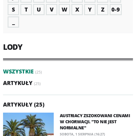
S
T
U
V
W
X
Y
Z
0-9
_
LODY
WSZYSTKIE
(25)
ARTYKUŁY
(25)
ARTYKUŁY (25)
AUSTRIACY ZSZOKOWANI CENAMI
W CHORWACJI. "TO NIE JEST
NORMALNE"
SOBOTA, 1 SIERPNIA (16:27)