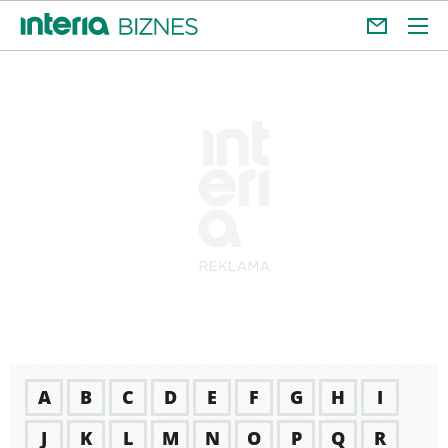
A
B
C
D
E
F
G
H
I
J
K
L
M
N
O
P
Q
R