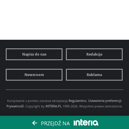
Napisz do nas
Redakcja
Newsroom
Reklama
Korzystanie z portalu oznacza akceptację
Regulaminu
.
Ustawienia preferencji.
Prywatność
. Copyright by
INTERIA.PL
1999-2026. Wszystkie prawa zastrzeżone.
PRZEJDŹ NA