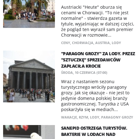
Austriacki "Heute" oburza się
cenami w Chorwacji. "To nie jest
normalne" - stwierdza gazeta w
tytule, wyjaśniając w dalszej części,
że pogląd ten wyraził sam premier
Chorwacji w rozmowie...
CENY
,
CHORWACJA
,
AUSTRIA
,
LODY
"PARAGON GROZY" ZA LODY. PRZEZ
"SZTUCZKĘ" SPRZEDAWCÓW
ZAPŁACIŁA KROCIE
ŚRODA, 10 CZERWCA (07:00)
Wraz z nastaniem sezonu
turystycznego wróciły paragony
grozy. Jak się okazuje - nie jest to
jedynie domena polskiej branży
gastronomicznej. Turystka z USA
poskarżyła się w mediach...
WAKACJE
,
RZYM
,
LODY
,
PARAGONY GROZY
SANEPID OSTRZEGA TURYSTÓW.
BAKTERIE W LODACH NAD