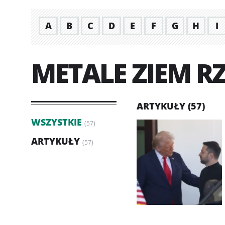
A
B
C
D
E
F
G
H
I
METALE ZIEM R
ARTYKUŁY (57)
WSZYSTKIE
(57)
ARTYKUŁY
(57)