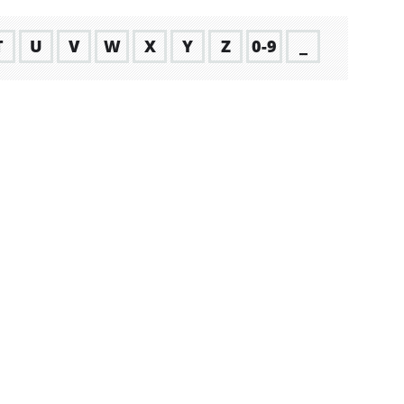
T
U
V
W
X
Y
Z
0-9
_