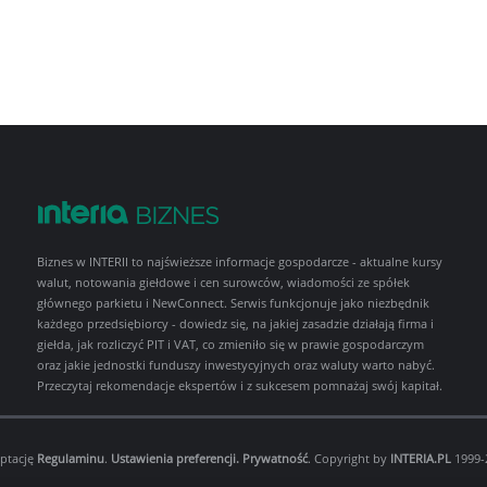
Biznes w INTERII to najświeższe informacje gospodarcze - aktualne kursy
walut, notowania giełdowe i cen surowców, wiadomości ze spółek
głównego parkietu i NewConnect. Serwis funkcjonuje jako niezbędnik
każdego przedsiębiorcy - dowiedz się, na jakiej zasadzie działają firma i
giełda, jak rozliczyć PIT i VAT, co zmieniło się w prawie gospodarczym
oraz jakie jednostki funduszy inwestycyjnych oraz waluty warto nabyć.
Przeczytaj rekomendacje ekspertów i z sukcesem pomnażaj swój kapitał.
eptację
Regulaminu
.
Ustawienia preferencji.
Prywatność
. Copyright by
INTERIA.PL
1999-2