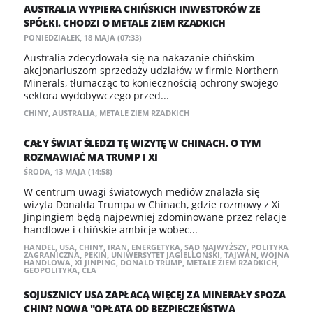
AUSTRALIA WYPIERA CHIŃSKICH INWESTORÓW ZE
SPÓŁKI. CHODZI O METALE ZIEM RZADKICH
PONIEDZIAŁEK, 18 MAJA (07:33)
Australia zdecydowała się na nakazanie chińskim
akcjonariuszom sprzedaży udziałów w firmie Northern
Minerals, tłumacząc to koniecznością ochrony swojego
sektora wydobywczego przed...
CHINY
,
AUSTRALIA
,
METALE ZIEM RZADKICH
CAŁY ŚWIAT ŚLEDZI TĘ WIZYTĘ W CHINACH. O TYM
ROZMAWIAĆ MA TRUMP I XI
ŚRODA, 13 MAJA (14:58)
W centrum uwagi światowych mediów znalazła się
wizyta Donalda Trumpa w Chinach, gdzie rozmowy z Xi
Jinpingiem będą najpewniej zdominowane przez relacje
handlowe i chińskie ambicje wobec...
HANDEL
,
USA
,
CHINY
,
IRAN
,
ENERGETYKA
,
SĄD NAJWYŻSZY
,
POLITYKA
ZAGRANICZNA
,
PEKIN
,
UNIWERSYTET JAGIELLOŃSKI
,
TAJWAN
,
WOJNA
HANDLOWA
,
XI JINPING
,
DONALD TRUMP
,
METALE ZIEM RZADKICH
,
GEOPOLITYKA
,
CŁA
SOJUSZNICY USA ZAPŁACĄ WIĘCEJ ZA MINERAŁY SPOZA
CHIN? NOWA "OPŁATA OD BEZPIECZEŃSTWA