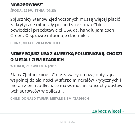
NARODOWEGO"
ŚRODA, 22 KWIETNIA (09:23)
Sojusznicy Stanów Zjednoczonych muszą więcej płacić
za krytyczne minerały pochodzące spoza Chin -
powiedział przedstawiciel USA ds. handlu Jamieson
Greer . O sprawie informuje dziennik...
CHINY
,
METALE ZIEM RZADKICH
NOWY SOJUSZ USA Z AMERYKĄ POŁUDNIOWĄ. CHODZI
O METALE ZIEM RZADKICH
WTOREK, 21 KWIETNIA (20:39)
Stany Zjednoczone i Chile zawarły umowę dotyczącą
wspólnej działalności w sferze minerałów krytycznych i
metali ziem rzadkich, co ma wzmocnić łańcuchy dostaw
tych surowców w obliczu...
CHILE
,
DONALD TRUMP
,
METALE ZIEM RZADKICH
Zobacz więcej »
REKLAMA