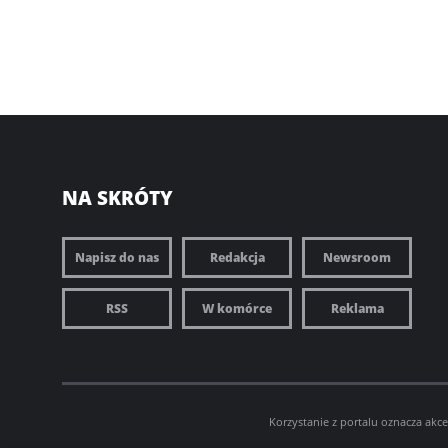
NA SKRÓTY
Napisz do nas
Redakcja
Newsroom
RSS
W komórce
Reklama
Korzystanie z portalu oznacza akc