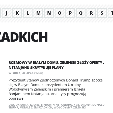
J
K
L
M
N
O
P
Q
R
S
ZADKICH
ROZMOWY W BIAŁYM DOMU. ZEŁENSKI ZŁOŻY OFERTY ,
NETANJAHU SKRYTYKUJE PLANY
WTOREK, 28 LIPCA (12:37)
Prezydent Stanów Zjednoczonych Donald Trump spotka
się w Białym Domu z prezydentem Ukrainy
Wołodymyrem Zełenskim i premierem Izraela
Banjaminem Natanjahu. Analitycy prognozują
poprawę...
USA
,
UKRAINA
,
IZRAEL
,
BINJAMIN NETANJAHU
,
F-35
,
DRONY
,
DONALD
TRUMP
,
METALE ZIEM RZADKICH
,
WOŁODYMYR ZEŁENSKI