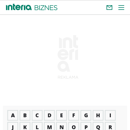
A
B
C
D
E
F
G
H
I
J
K
L
M
N
O
P
Q
R