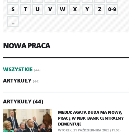
S
T
U
V
W
X
Y
Z
0-9
_
NOWA PRACA
WSZYSTKIE
(44)
ARTYKUŁY
(44)
ARTYKUŁY (44)
MEDIA: AGATA DUDA MA NOWĄ
PRACĘ W NBP. BANK CENTRALNY
DEMENTUJE
WTOREK, 21 PAŹDZIERNIKA 2025 (11:06)