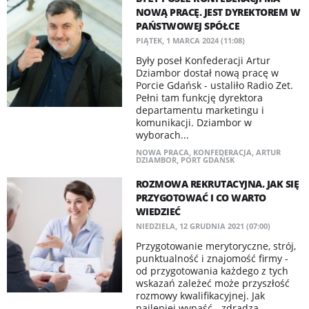
NOWĄ PRACĘ. JEST DYREKTOREM W
PAŃSTWOWEJ SPÓŁCE
PIĄTEK, 1 MARCA 2024 (11:08)
Były poseł Konfederacji Artur
Dziambor dostał nową pracę w
Porcie Gdańsk - ustaliło Radio Zet.
Pełni tam funkcję dyrektora
departamentu marketingu i
komunikacji. Dziambor w
wyborach...
NOWA PRACA
,
KONFEDERACJA
,
ARTUR
DZIAMBOR
,
PORT GDAŃSK
ROZMOWA REKRUTACYJNA. JAK SIĘ
PRZYGOTOWAĆ I CO WARTO
WIEDZIEĆ
NIEDZIELA, 12 GRUDNIA 2021 (07:00)
Przygotowanie merytoryczne, strój,
punktualność i znajomość firmy -
od przygotowania każdego z tych
wskazań zależeć może przyszłość
rozmowy kwalifikacyjnej. Jak
najlepiej wypaść - zdradza...