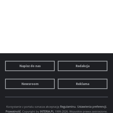
Napisz do nas
Redakcja
Newsroom
Reklama
Korzystanie z portalu oznacza akceptację
Regulaminu
.
Ustawienia preferencji.
Prywatność
. Copyright by
INTERIA.PL
1999-2026. Wszystkie prawa zastrzeżone.