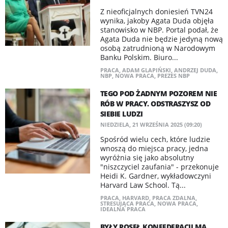
Z nieoficjalnych doniesień TVN24
wynika, jakoby Agata Duda objęła
stanowisko w NBP. Portal podał, że
Agata Duda nie będzie jedyną nową
osobą zatrudnioną w Narodowym
Banku Polskim. Biuro...
PRACA
,
ADAM GLAPIŃSKI
,
ANDRZEJ DUDA
,
NBP
,
NOWA PRACA
,
PREZES NBP
TEGO POD ŻADNYM POZOREM NIE
RÓB W PRACY. ODSTRASZYSZ OD
SIEBIE LUDZI
NIEDZIELA, 21 WRZEŚNIA 2025 (09:20)
Spośród wielu cech, które ludzie
wnoszą do miejsca pracy, jedna
wyróżnia się jako absolutny
"niszczyciel zaufania" - przekonuje
Heidi K. Gardner, wykładowczyni
Harvard Law School. Tą...
PRACA
,
HARVARD
,
PRACA ZDALNA
,
STRESUJĄCA PRACA
,
NOWA PRACA
,
IDEALNA PRACA
BYŁY POSEŁ KONFEDERACJI MA