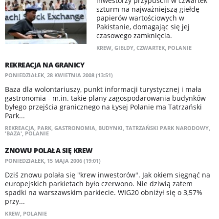
inwestorzy przypuścili w czwartek
szturm na najważniejszą giełdę
papierów wartościowych w
Pakistanie, domagając się jej
czasowego zamknięcia.
KREW
,
GIEŁDY
,
CZWARTEK
,
POLANIE
REKREACJA NA GRANICY
PONIEDZIAŁEK, 28 KWIETNIA 2008 (13:51)
Baza dla wolontariuszy, punkt informacji turystycznej i mała
gastronomia - m.in. takie plany zagospodarowania budynków
byłego przejścia granicznego na Łysej Polanie ma Tatrzański
Park...
REKREACJA
,
PARK
,
GASTRONOMIA
,
BUDYNKI
,
TATRZAŃSKI PARK NARODOWY
,
'BAZA'
,
POLANIE
ZNOWU POLAŁA SIĘ KREW
PONIEDZIAŁEK, 15 MAJA 2006 (19:01)
Dziś znowu polała się "krew inwestorów". Jak okiem sięgnąć na
europejskich parkietach było czerwono. Nie dziwią zatem
spadki na warszawskim parkiecie. WIG20 obniżył się o 3,57%
przy...
KREW
,
POLANIE