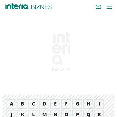
A
B
C
D
E
F
G
H
I
J
K
L
M
N
O
P
Q
R