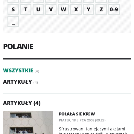
S
T
U
V
W
X
Y
Z
0-9
_
POLANIE
WSZYSTKIE
(4)
ARTYKUŁY
(4)
ARTYKUŁY (4)
POLAŁA SIĘ KREW
PIĄTEK, 18 LIPCA 2008 (09:28)
Sfrustrowani taniejącymi akcjami