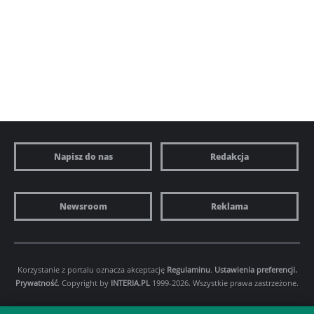
Napisz do nas
Redakcja
Newsroom
Reklama
Korzystanie z portalu oznacza akceptację
Regulaminu
.
Ustawienia preferencji.
Prywatność
. Copyright by
INTERIA.PL
1999-2026. Wszystkie prawa zastrzeżone.