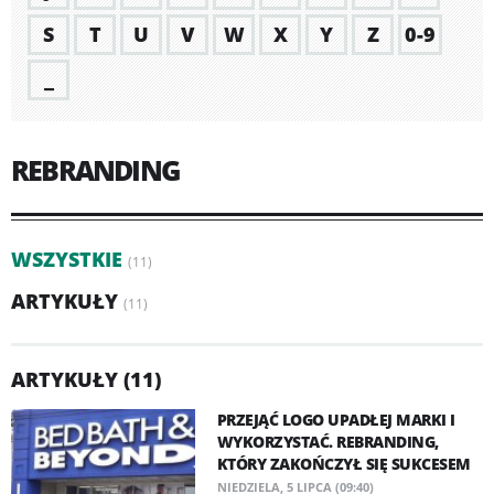
S
T
U
V
W
X
Y
Z
0-9
_
REBRANDING
WSZYSTKIE
(11)
ARTYKUŁY
(11)
ARTYKUŁY (11)
PRZEJĄĆ LOGO UPADŁEJ MARKI I
WYKORZYSTAĆ. REBRANDING,
KTÓRY ZAKOŃCZYŁ SIĘ SUKCESEM
NIEDZIELA, 5 LIPCA (09:40)