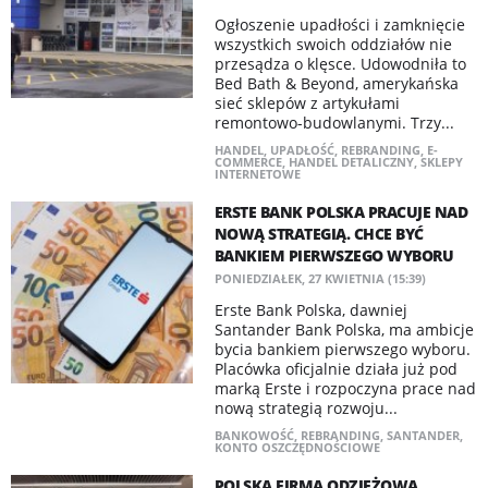
Ogłoszenie upadłości i zamknięcie
wszystkich swoich oddziałów nie
przesądza o klęsce. Udowodniła to
Bed Bath & Beyond, amerykańska
sieć sklepów z artykułami
remontowo-budowlanymi. Trzy...
HANDEL
,
UPADŁOŚĆ
,
REBRANDING
,
E-
COMMERCE
,
HANDEL DETALICZNY
,
SKLEPY
INTERNETOWE
ERSTE BANK POLSKA PRACUJE NAD
NOWĄ STRATEGIĄ. CHCE BYĆ
BANKIEM PIERWSZEGO WYBORU
PONIEDZIAŁEK, 27 KWIETNIA (15:39)
Erste Bank Polska, dawniej
Santander Bank Polska, ma ambicje
bycia bankiem pierwszego wyboru.
Placówka oficjalnie działa już pod
marką Erste i rozpoczyna prace nad
nową strategią rozwoju...
BANKOWOŚĆ
,
REBRANDING
,
SANTANDER
,
KONTO OSZCZĘDNOŚCIOWE
POLSKA FIRMA ODZIEŻOWA