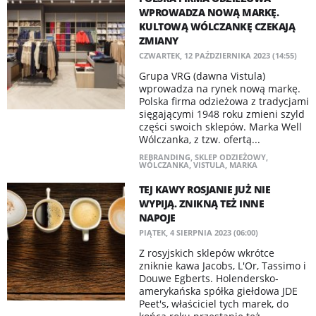
WPROWADZA NOWĄ MARKĘ.
KULTOWĄ WÓLCZANKĘ CZEKAJĄ
ZMIANY
CZWARTEK, 12 PAŹDZIERNIKA 2023 (14:55)
Grupa VRG (dawna Vistula)
wprowadza na rynek nową markę.
Polska firma odzieżowa z tradycjami
sięgającymi 1948 roku zmieni szyld
części swoich sklepów. Marka Well
Wólczanka, z tzw. ofertą...
REBRANDING
,
SKLEP ODZIEŻOWY
,
WÓLCZANKA
,
VISTULA
,
MARKA
TEJ KAWY ROSJANIE JUŻ NIE
WYPIJĄ. ZNIKNĄ TEŻ INNE
NAPOJE
PIĄTEK, 4 SIERPNIA 2023 (06:00)
Z rosyjskich sklepów wkrótce
zniknie kawa Jacobs, L'Or, Tassimo i
Douwe Egberts. Holendersko-
amerykańska spółka giełdowa JDE
Peet's, właściciel tych marek, do