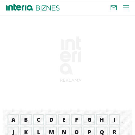
A
B
C
D
E
F
G
H
I
J
K
L
M
N
O
P
Q
R