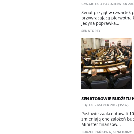
CZWARTEK, 4 PAŹDZIERNIKA 2012
Senat przyjął w czwartek
przywracającą pierwotną k
jedyna poprawka...
SENATORZY
SENATOROWIE BUDŻETU N
PIĄTEK, 2 MARCA 2012 (15:32)
Posłowie zaakceptowali 1
zmieniają one założeń bud
Minister finansów...
BUDŻET PAŃSTWA
,
SENATORZY