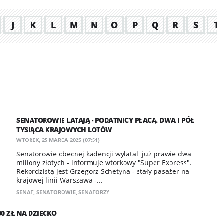
J
K
L
M
N
O
P
Q
R
S
SENATOROWIE LATAJĄ - PODATNICY PŁACĄ. DWA I PÓŁ
TYSIĄCA KRAJOWYCH LOTÓW
WTOREK, 25 MARCA 2025 (07:51)
Senatorowie obecnej kadencji wylatali już prawie dwa
miliony złotych - informuje wtorkowy "Super Express".
Rekordzistą jest Grzegorz Schetyna - stały pasażer na
krajowej linii Warszawa -...
SENAT
,
SENATOROWIE
,
SENATORZY
0 ZŁ NA DZIECKO