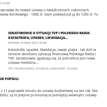
 (14:20)
 poprawkę do noweli ustawy o świadczeniach rodzinnych,
wotę becikowego - 1000 zł. Sejm podwyższył ją do 1200 zł. To
SENATOROWIE O SYTUACJI TVP I POLSKIEGO RADIA:
KATASTROFA, UPADEK, LIKWIDACJA...
WTOREK, 29 MAJA 2012 (18:35)
Katastrofa, upadek, likwidacja, zawał, plajta - tak dziś w
Senacie określano sytuację finansową Polskiego Radia i
TVP. Senatorowie zgadzają się, że potrzebna jest nowa
ustawa medialna,...
TVP
,
POLSKIE RADIO
,
SYTUACJA
,
SENATORZY
,
POLSKIE
IE POPSULI
0 z 11 poprawek Senatu do ustawy budżetowej na ten rok. Nie
żetu, są to jedynie przesunięcia pieniędzy wewnątrz ustawy.