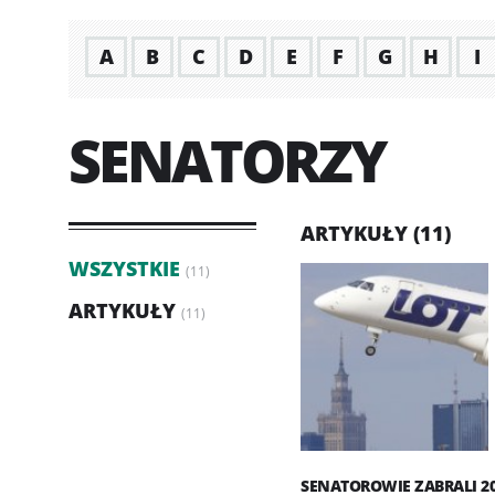
A
B
C
D
E
F
G
H
I
SENATORZY
ARTYKUŁY (11)
WSZYSTKIE
(11)
ARTYKUŁY
(11)
SENATOROWIE ZABRALI 20