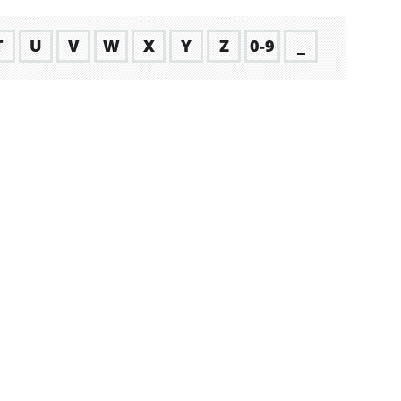
T
U
V
W
X
Y
Z
0-9
_