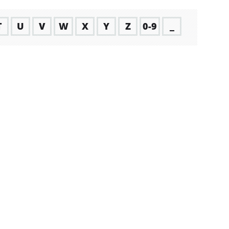
T
U
V
W
X
Y
Z
0-9
_