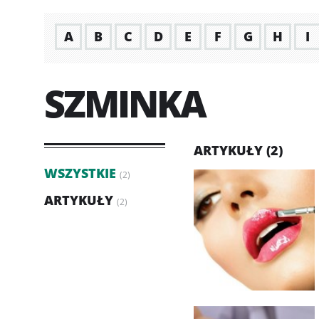
A
B
C
D
E
F
G
H
I
SZMINKA
ARTYKUŁY (2)
WSZYSTKIE
(2)
ARTYKUŁY
(2)