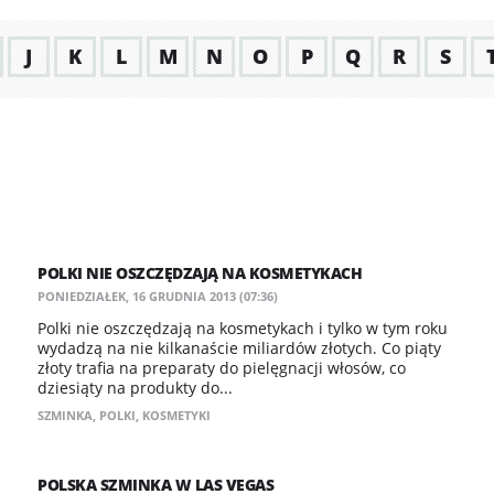
J
K
L
M
N
O
P
Q
R
S
POLKI NIE OSZCZĘDZAJĄ NA KOSMETYKACH
PONIEDZIAŁEK, 16 GRUDNIA 2013 (07:36)
Polki nie oszczędzają na kosmetykach i tylko w tym roku
wydadzą na nie kilkanaście miliardów złotych. Co piąty
złoty trafia na preparaty do pielęgnacji włosów, co
dziesiąty na produkty do...
SZMINKA
,
POLKI
,
KOSMETYKI
POLSKA SZMINKA W LAS VEGAS