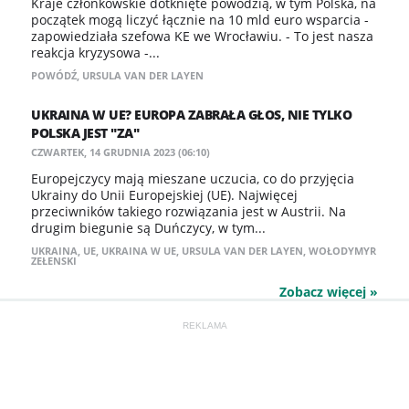
Kraje członkowskie dotknięte powodzią, w tym Polska, na
początek mogą liczyć łącznie na 10 mld euro wsparcia -
zapowiedziała szefowa KE we Wrocławiu. - To jest nasza
reakcja kryzysowa -...
POWÓDŹ
,
URSULA VAN DER LAYEN
UKRAINA W UE? EUROPA ZABRAŁA GŁOS, NIE TYLKO
POLSKA JEST "ZA"
CZWARTEK, 14 GRUDNIA 2023 (06:10)
Europejczycy mają mieszane uczucia, co do przyjęcia
Ukrainy do Unii Europejskiej (UE). Najwięcej
przeciwników takiego rozwiązania jest w Austrii. Na
drugim biegunie są Duńczycy, w tym...
UKRAINA
,
UE
,
UKRAINA W UE
,
URSULA VAN DER LAYEN
,
WOŁODYMYR
ZEŁENSKI
Zobacz więcej »
REKLAMA