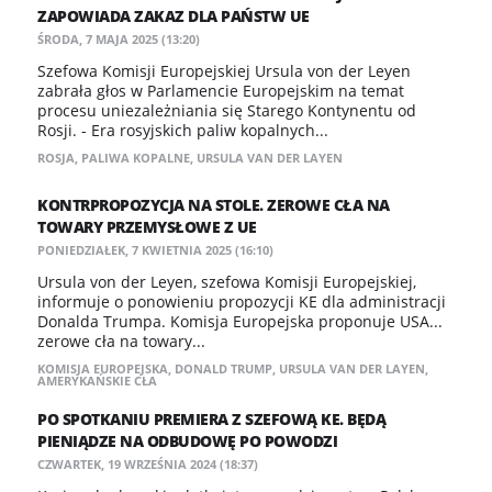
ZAPOWIADA ZAKAZ DLA PAŃSTW UE
ŚRODA, 7 MAJA 2025 (13:20)
Szefowa Komisji Europejskiej Ursula von der Leyen
zabrała głos w Parlamencie Europejskim na temat
procesu uniezależniania się Starego Kontynentu od
Rosji. - Era rosyjskich paliw kopalnych...
ROSJA
,
PALIWA KOPALNE
,
URSULA VAN DER LAYEN
KONTRPROPOZYCJA NA STOLE. ZEROWE CŁA NA
TOWARY PRZEMYSŁOWE Z UE
PONIEDZIAŁEK, 7 KWIETNIA 2025 (16:10)
Ursula von der Leyen, szefowa Komisji Europejskiej,
informuje o ponowieniu propozycji KE dla administracji
Donalda Trumpa. Komisja Europejska proponuje USA...
zerowe cła na towary...
KOMISJA EUROPEJSKA
,
DONALD TRUMP
,
URSULA VAN DER LAYEN
,
AMERYKAŃSKIE CŁA
PO SPOTKANIU PREMIERA Z SZEFOWĄ KE. BĘDĄ
PIENIĄDZE NA ODBUDOWĘ PO POWODZI
CZWARTEK, 19 WRZEŚNIA 2024 (18:37)