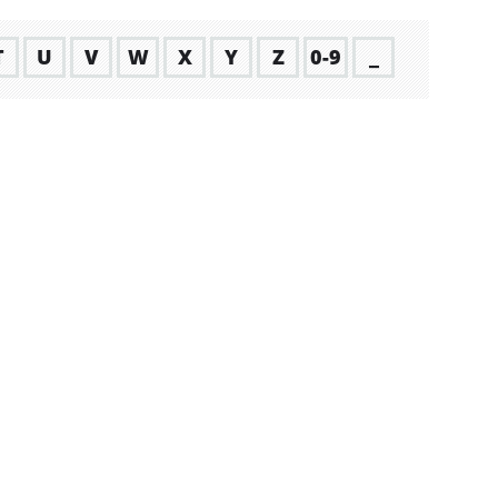
T
U
V
W
X
Y
Z
0-9
_