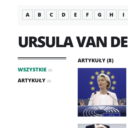
A
B
C
D
E
F
G
H
I
URSULA VAN DE
ARTYKUŁY (8)
WSZYSTKIE
(8)
ARTYKUŁY
(8)