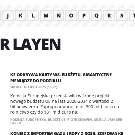
J
K
L
M
N
O
P
Q
R
S
R LAYEN
KE ODKRYWA KARTY WS. BUDŻETU. GIGANTYCZNE
PIENIĄDZE DO PODZIAŁU
ŚRODA, 16 LIPCA 2025 (16:22)
Komisja Europejska przedstawiła w środę projekt
nowego budżetu UE na lata 2028-2034 o wartości 2
bilionów euro. Zaproponowano m.in. 300 mld euro na
rolnictwo czy do 131 mld euro na...
KOMISJA EUROPEJSKA
,
BUDŻET UE
,
PIOTR SERAFIN
,
URSULA VAN DER
LAYEN
KONIEC Z IMPORTEM GAZU I ROPY Z ROSJI. SZEFOWA KE