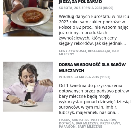
JEDZĄ ZA PÓŁDARMO
SOBOTA, 26 SIERPNIA 2023 (08:00)
Według danych Eurostatu w marcu
2023 roku sam cukier podrożał w
Polsce o 82 proc., nie wspominając
już o innych produktach
żywnościowych, których ceny
sięgały rekordów. Jak się jednak...
CENY ŻYWNOŚCI
,
RESTAURACJA
,
BAR
MLECZNY
DOBRA WIADOMOŚĆ DLA BARÓW
MLECZNYCH
WTOREK, 24 MARCA 2015 (11:07)
Od 1 kwietnia do przyrządzenia
dotowanych przez państwo potraw
bary mleczne będą mogły
wykorzystać ponad dziewięćdziesiąt
surowców, w tym m.in. imbir,
lubczyk, majeranek, nasiona...
FISKUS
,
MINISTERSTWO FINANSÓW
,
DOTACJA
,
BAR MLECZNY
,
PRZYPRAWY
,
PARAGON
,
BARY MLECZNE