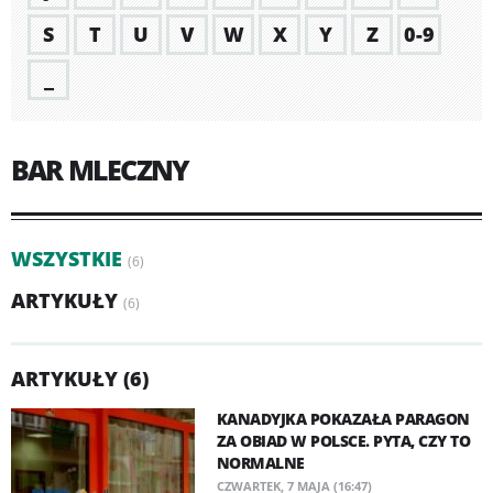
S
T
U
V
W
X
Y
Z
0-9
_
BAR MLECZNY
WSZYSTKIE
(6)
ARTYKUŁY
(6)
ARTYKUŁY (6)
KANADYJKA POKAZAŁA PARAGON
ZA OBIAD W POLSCE. PYTA, CZY TO
NORMALNE
CZWARTEK, 7 MAJA (16:47)