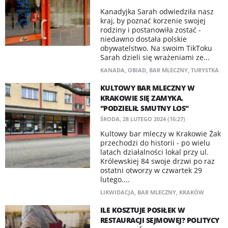
Kanadyjka Sarah odwiedziła nasz
kraj, by poznać korzenie swojej
rodziny i postanowiła zostać -
niedawno dostała polskie
obywatelstwo. Na swoim TikToku
Sarah dzieli się wrażeniami ze...
KANADA
,
OBIAD
,
BAR MLECZNY
,
TURYSTKA
KULTOWY BAR MLECZNY W
KRAKOWIE SIĘ ZAMYKA.
"PODZIELIŁ SMUTNY LOS"
ŚRODA, 28 LUTEGO 2024 (16:27)
Kultowy bar mleczy w Krakowie Żak
przechodzi do historii - po wielu
latach działalności lokal przy ul.
Królewskiej 84 swoje drzwi po raz
ostatni otworzy w czwartek 29
lutego....
LIKWIDACJA
,
BAR MLECZNY
,
KRAKÓW
ILE KOSZTUJE POSIŁEK W
RESTAURACJI SEJMOWEJ? POLITYCY