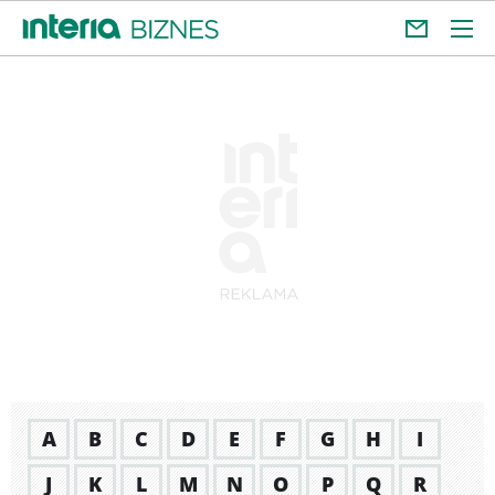
A
B
C
D
E
F
G
H
I
J
K
L
M
N
O
P
Q
R