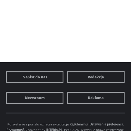
Napisz do nas
Redakcja
Newsroom
Reklama
Korzystanie z portalu oznacza akceptację
Regulaminu
.
Ustawienia preferencji.
Prywatność
. Copyright by
INTERIA.PL
1999-2026. Wszystkie prawa zastrzeżone.