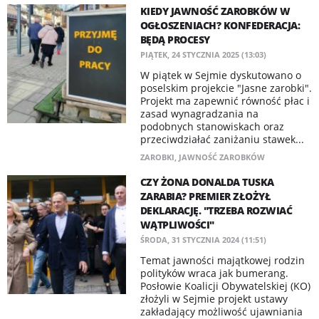
KIEDY JAWNOŚĆ ZAROBKÓW W
OGŁOSZENIACH? KONFEDERACJA:
BĘDĄ PROCESY
PIĄTEK, 24 STYCZNIA 2025 (13:03)
W piątek w Sejmie dyskutowano o
poselskim projekcie "Jasne zarobki".
Projekt ma zapewnić równość płac i
zasad wynagradzania na
podobnych stanowiskach oraz
przeciwdziałać zaniżaniu stawek...
ZAROBKI
,
JAWNOŚĆ ZAROBKÓW
CZY ŻONA DONALDA TUSKA
ZARABIA? PREMIER ZŁOŻYŁ
DEKLARACJĘ. "TRZEBA ROZWIAĆ
WĄTPLIWOŚCI"
ŚRODA, 31 STYCZNIA 2024 (11:51)
Temat jawności majątkowej rodzin
polityków wraca jak bumerang.
Posłowie Koalicji Obywatelskiej (KO)
złożyli w Sejmie projekt ustawy
zakładający możliwość ujawniania