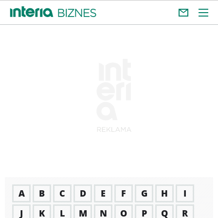
A
B
C
D
E
F
G
H
I
J
K
L
M
N
O
P
Q
R