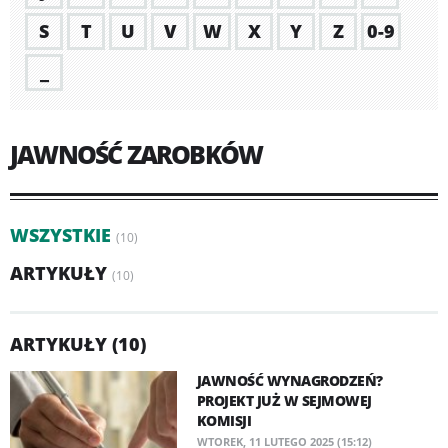
S
T
U
V
W
X
Y
Z
0-9
_
JAWNOŚĆ ZAROBKÓW
WSZYSTKIE
(10)
ARTYKUŁY
(10)
ARTYKUŁY (10)
JAWNOŚĆ WYNAGRODZEŃ?
PROJEKT JUŻ W SEJMOWEJ
KOMISJI
WTOREK, 11 LUTEGO 2025 (15:12)