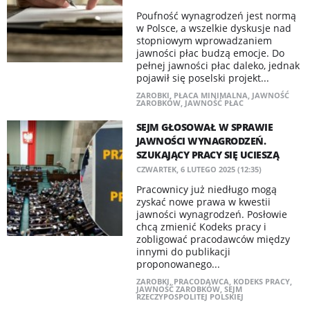
Poufność wynagrodzeń jest normą
w Polsce, a wszelkie dyskusje nad
stopniowym wprowadzaniem
jawności płac budzą emocje. Do
pełnej jawności płac daleko, jednak
pojawił się poselski projekt...
ZAROBKI
,
PŁACA MINIMALNA
,
JAWNOŚĆ
ZAROBKÓW
,
JAWNOŚĆ PŁAC
SEJM GŁOSOWAŁ W SPRAWIE
JAWNOŚCI WYNAGRODZEŃ.
SZUKAJĄCY PRACY SIĘ UCIESZĄ
CZWARTEK, 6 LUTEGO 2025 (12:35)
Pracownicy już niedługo mogą
zyskać nowe prawa w kwestii
jawności wynagrodzeń. Posłowie
chcą zmienić Kodeks pracy i
zobligować pracodawców między
innymi do publikacji
proponowanego...
ZAROBKI
,
PRACODAWCA
,
KODEKS PRACY
,
JAWNOŚĆ ZAROBKÓW
,
SEJM
RZECZYPOSPOLITEJ POLSKIEJ