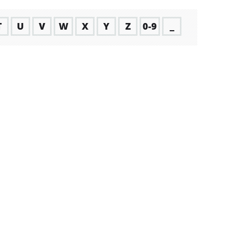
T
U
V
W
X
Y
Z
0-9
_