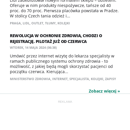
Lidl zadebiutował nowym formatem sklepu – outletem.
Oferuje w nim produkty niespożywcze, tańsze od 40
proc. do 70 proc. Pierwsza placówka powstała w Pradze.
W stolicy Czech tania odzież i...
PRAGA
,
LIDL
,
OUTLET
,
TŁUMY
,
KOLEJKI
REWOLUCJA W OCHRONIE ZDROWIA, CHODZI O
REJESTRACJĘ. PILOTAŻ JUŻ OD CZERWCA
WTOREK, 14 MAJA 2024 (06:38)
Umówić przez internet wizytę do lekarza specjalisty w
ramach publicznego systemu ochrony zdrowia - to
możliwość, z jakiej będą mogli skorzystać pacjenci od
początku czerwca. Kierująca...
MINISTERSTWO ZDROWIA
,
INTERNET
,
SPECJALISTA
,
KOLEJKI
,
ZAPISY
Zobacz więcej »
REKLAMA