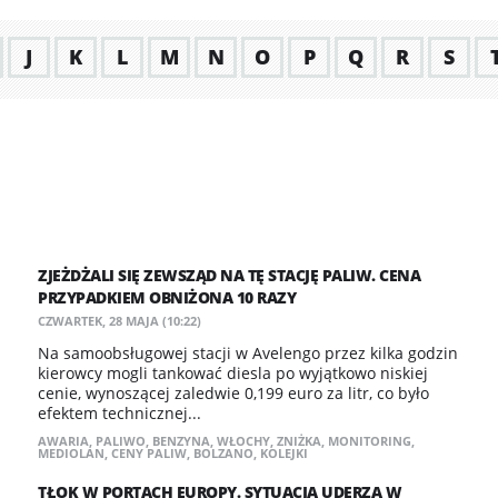
J
K
L
M
N
O
P
Q
R
S
ZJEŻDŻALI SIĘ ZEWSZĄD NA TĘ STACJĘ PALIW. CENA
PRZYPADKIEM OBNIŻONA 10 RAZY
CZWARTEK, 28 MAJA (10:22)
Na samoobsługowej stacji w Avelengo przez kilka godzin
kierowcy mogli tankować diesla po wyjątkowo niskiej
cenie, wynoszącej zaledwie 0,199 euro za litr, co było
efektem technicznej...
AWARIA
,
PALIWO
,
BENZYNA
,
WŁOCHY
,
ZNIŻKA
,
MONITORING
,
MEDIOLAN
,
CENY PALIW
,
BOLZANO
,
KOLEJKI
TŁOK W PORTACH EUROPY. SYTUACJA UDERZA W