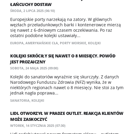
ŁAŃCUCHY DOSTAW
ŚRODA, 2 LIPCA 2025 (06:10)
Europejskie porty narzekają na zatory. W głównych
węzłach przeładunkowych barki i kontenerowce mierzą
się nawet z 6-dniowym czasem oczekiwania. Po raz
ostatni podobne kolejki ustawiały...
EUROPA
,
AMERYKAŃSKIE CŁA
,
PORTY MORSKIE
,
KOLEJKI
KOLEJKI SKRÓCIŁY SIĘ NAWET O 8 MIESIĘCY. POWÓD
JEST PROZAICZNY
SOBOTA, 24 MAJA 2025 (09:00)
Kolejki do sanatoriów wyraźnie się skurczyły. Z danych
Narodowego Funduszu Zdrowia (NFZ) wynika, że w
niektórych regionach nawet o 8 miesięcy. Nie stoi za tym
jednak nagła poprawa...
SANATORIA
,
KOLEJKI
LIDL OTWORZYŁ W PRADZE OUTLET. REAKCJA KLIENTÓW
MOŻE ZASKOCZYĆ
WTOREK, 14 STYCZNIA 2025 (07:30)