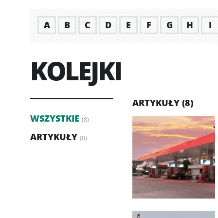
A
B
C
D
E
F
G
H
I
KOLEJKI
ARTYKUŁY (8)
WSZYSTKIE
(8)
ARTYKUŁY
(8)