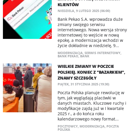
KLIENTÓW
NIEDZIELA, 9 LUTEGO 2025 (06:00)
Bank Pekao S.A. wprowadza duże
zmiany swojego serwisu
internetowego. Nowa wersja strony
internetowej to wejście w nową
epokę, a modernizacja wchodzi w
życie dokładnie w niedzielę, 9...
MODERNIZACJA
,
SERWIS INTERNETOWY
,
BANK PEKAO
,
BANK
WIELKIE ZMIANY W POCZCIE
POLSKIEJ. KONIEC Z "BAZARKIEM",
ZNAMY SZCZEGÓŁY
PIĄTEK, 31 STYCZNIA 2025 (19:30)
Poczta Polska planuje rewolucję w
tym, jak wyglądają placówki w
danych miastach. Kluczowe ruchy i
modyfikacje zajdą już w I kwartale
2025 r., a do końca roku
kalendarzowego nowy format...
POCZTOWCY
,
MODERNIZACJA
,
POCZTA
POLSKA