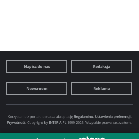
Napisz do nas
Redakcja
Newsroom
Reklama
Korzystanie z portalu oznacza akceptację
Regulaminu
.
Ustawienia preferencji.
Prywatność
. Copyright by
INTERIA.PL
1999-2026. Wszystkie prawa zastrzeżone.