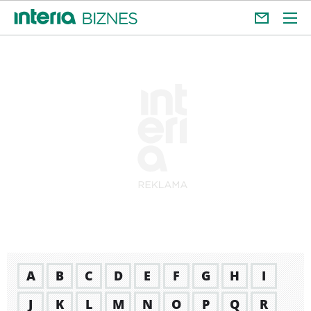
A
B
C
D
E
F
G
H
I
J
K
L
M
N
O
P
Q
R