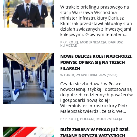
W trakcie briefingu prasowego na
stacji Warszawa Wschodnia
minister infrastruktury Dariusz
Klimczak przedstawił aktualny stan
działań związanych z inwestycjami
kolejowymi. Głównym tematem...
PKP
,
KOLEJ
,
MODERNIZACJA
,
DARIUSZ
KLIMCZAK
NOWE OBLICZE KOLEI NADCHODZI.
POMYSŁ OPIERA SIĘ NA TRZECH
FILARACH
WTOREK, 29 KWIETNIA 2025 (15:33)
Czy da się zbudować w Polsce
nowoczesną, szybką i dostosowaną
do potrzeb codziennych pasażerów
i gospodarki nową kolej?
Wiceminister infrastruktury Piotr
Malepszak twierdzi, że tak. We...
PKP
,
KOLEJ
,
POCIĄGI
,
MODERNIZACJA
DUŻE ZMIANY W PEKAO JUŻ DZIŚ.
ZMIANY DOTYCZĄ WSZYSTKICH