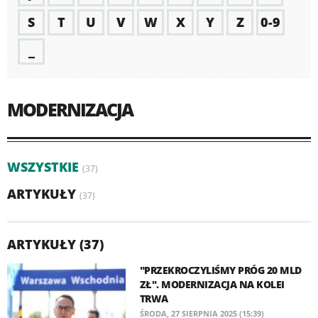
S
T
U
V
W
X
Y
Z
0-9
_
MODERNIZACJA
WSZYSTKIE
(37)
ARTYKUŁY
(37)
ARTYKUŁY (37)
"PRZEKROCZYLIŚMY PRÓG 20 MLD
ZŁ". MODERNIZACJA NA KOLEI
TRWA
ŚRODA, 27 SIERPNIA 2025 (15:39)