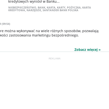
kredytowych wyniósł w Banku...
NIEBEZPIECZEŃSTWO
,
BANK
,
KARTA
,
KARTY
,
POŻYCZKA
,
KARTA
KREDYTOWA
,
NARZĘDZIE
,
SANTANDER BANK POLSKA
 (09:54)
tóre można wykonywać na wiele różnych sposobów, pozwalają
wości zastosowania marketingu bezpośredniego.
Zobacz więcej »
REKLAMA