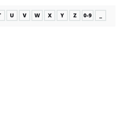
T
U
V
W
X
Y
Z
0-9
_