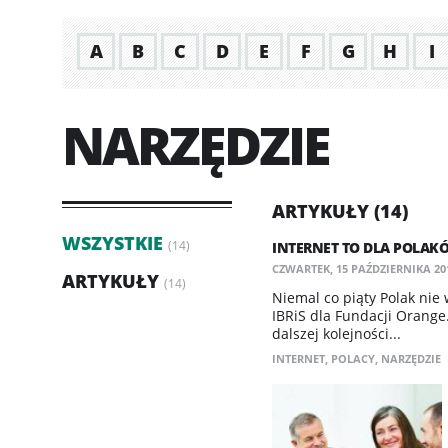
A
B
C
D
E
F
G
H
I
NARZĘDZIE
ARTYKUŁY (14)
WSZYSTKIE
(14)
INTERNET TO DLA POLAK
CZWARTEK, 15 PAŹDZIERNIKA 201
ARTYKUŁY
(14)
Niemal co piąty Polak nie
IBRiS dla Fundacji Orange
dalszej kolejności...
INTERNET
,
POLACY
,
NARZĘDZIE