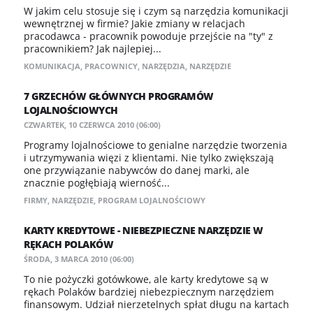
W jakim celu stosuje się i czym są narzędzia komunikacji
wewnętrznej w firmie? Jakie zmiany w relacjach
pracodawca - pracownik powoduje przejście na "ty" z
pracownikiem? Jak najlepiej...
KOMUNIKACJA
,
PRACOWNICY
,
NARZĘDZIA
,
NARZĘDZIE
7 GRZECHÓW GŁÓWNYCH PROGRAMÓW
LOJALNOŚCIOWYCH
CZWARTEK, 10 CZERWCA 2010 (06:00)
Programy lojalnościowe to genialne narzędzie tworzenia
i utrzymywania więzi z klientami. Nie tylko zwiększają
one przywiązanie nabywców do danej marki, ale
znacznie pogłębiają wierność...
FIRMY
,
NARZĘDZIE
,
PROGRAM LOJALNOŚCIOWY
KARTY KREDYTOWE - NIEBEZPIECZNE NARZĘDZIE W
RĘKACH POLAKÓW
ŚRODA, 3 MARCA 2010 (06:00)
To nie pożyczki gotówkowe, ale karty kredytowe są w
rękach Polaków bardziej niebezpiecznym narzędziem
finansowym. Udział nierzetelnych spłat długu na kartach