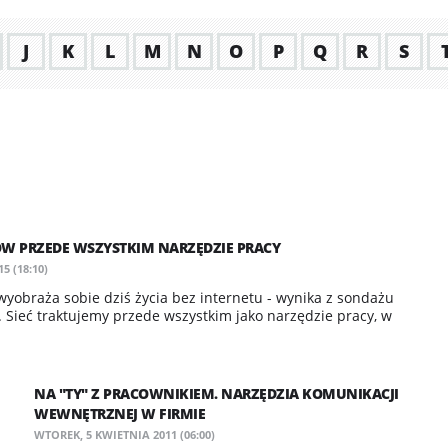
J
K
L
M
N
O
P
Q
R
S
ÓW PRZEDE WSZYSTKIM NARZĘDZIE PRACY
5 (18:10)
 wyobraża sobie dziś życia bez internetu - wynika z sondażu
. Sieć traktujemy przede wszystkim jako narzędzie pracy, w
NA "TY" Z PRACOWNIKIEM. NARZĘDZIA KOMUNIKACJI
WEWNĘTRZNEJ W FIRMIE
WTOREK, 5 KWIETNIA 2011 (06:00)