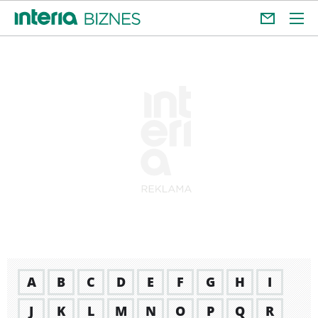
A
B
C
D
E
F
G
H
I
J
K
L
M
N
O
P
Q
R