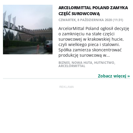
ARCELORMITTAL POLAND ZAMYKA
CZĘŚĆ SUROWCOWĄ
CZWARTEK, 8 PAŹDZIERNIKA 2020 (11:31)
​ArcelorMittal Poland ogłosił decyzję
o zamknięciu na stałe części
surowcowej w krakowskiej hucie,
czyli wielkiego pieca i stalowni.
Spółka zamierza skoncentrować
produkcję surowcową w...
BIZNES
,
NOWA HUTA
,
HUTNICTWO
,
ARCELORMITTAL
Zobacz więcej »
REKLAMA