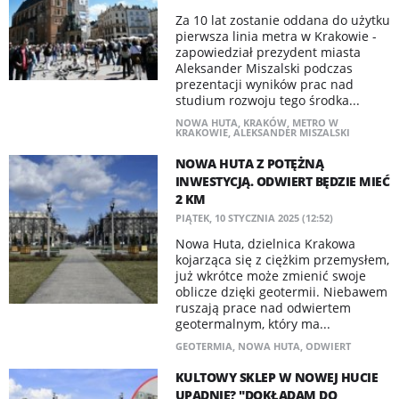
Za 10 lat zostanie oddana do użytku
pierwsza linia metra w Krakowie -
zapowiedział prezydent miasta
Aleksander Miszalski podczas
prezentacji wyników prac nad
studium rozwoju tego środka...
NOWA HUTA
,
KRAKÓW
,
METRO W
KRAKOWIE
,
ALEKSANDER MISZALSKI
NOWA HUTA Z POTĘŻNĄ
INWESTYCJĄ. ODWIERT BĘDZIE MIEĆ
2 KM
PIĄTEK, 10 STYCZNIA 2025 (12:52)
Nowa Huta, dzielnica Krakowa
kojarząca się z ciężkim przemysłem,
już wkrótce może zmienić swoje
oblicze dzięki geotermii. Niebawem
ruszają prace nad odwiertem
geotermalnym, który ma...
GEOTERMIA
,
NOWA HUTA
,
ODWIERT
KULTOWY SKLEP W NOWEJ HUCIE
UPADNIE? "DOKŁADAM DO