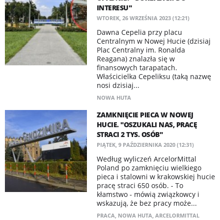
INTERESU"
WTOREK, 26 WRZEŚNIA 2023 (12:21)
Dawna Cepelia przy placu
Centralnym w Nowej Hucie (dzisiaj
Plac Centralny im. Ronalda
Reagana) znalazła się w
finansowych tarapatach.
Właścicielka Cepeliksu (taką nazwę
nosi dzisiaj...
NOWA HUTA
ZAMKNIĘCIE PIECA W NOWEJ
HUCIE. "OSZUKALI NAS, PRACĘ
STRACI 2 TYS. OSÓB"
PIĄTEK, 9 PAŹDZIERNIKA 2020 (12:31)
Według wyliczeń ArcelorMittal
Poland po zamknięciu wielkiego
pieca i stalowni w krakowskiej hucie
pracę straci 650 osób. - To
kłamstwo - mówią związkowcy i
wskazują, że bez pracy może...
PRACA
,
NOWA HUTA
,
ARCELORMITTAL