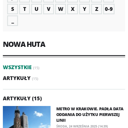
S
T
U
V
W
X
Y
Z
0-9
_
NOWA HUTA
WSZYSTKIE
(15)
ARTYKUŁY
(15)
ARTYKUŁY (15)
METRO W KRAKOWIE. PADŁA DATA
ODDANIA DO UŻYTKU PIERWSZEJ
LINII
ŚRODA, 24 WRZEŚNIA 2025 (14:39)