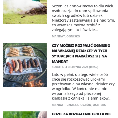
Sezon jesienno-zimowy to dla wielu
osób okazja do uporządkowania
swoich ogródków lub działek.
Niektórzy zastanawiają się nad tym,
co wówczas można zrobić z
zalegającymi tu i ówdzie...
MANDAT
,
OGNISKO
CZY MOŻESZ ROZPALIĆ OGNISKO
NA WŁASNEJ DZIAŁCE? W TYCH
SYTUACJACH NARAŻASZ SIĘ NA
MANDAT
SOBOTA, 3 SIERPNIA 2024 (08:59)
Lato w pełni, dlatego wiele osób
chce się rozkoszować urokami
przebywania na własnej działce czy
w ogródku. W końcu nie ma nic
wspanialszego od pieczonej
kiełbaski z ogniska i ziemniaków,...
MANDAT
,
DZIAŁKA
,
OGRÓD
,
OGNISKO
GDZIE ZA ROZPALENIE GRILLA NIE