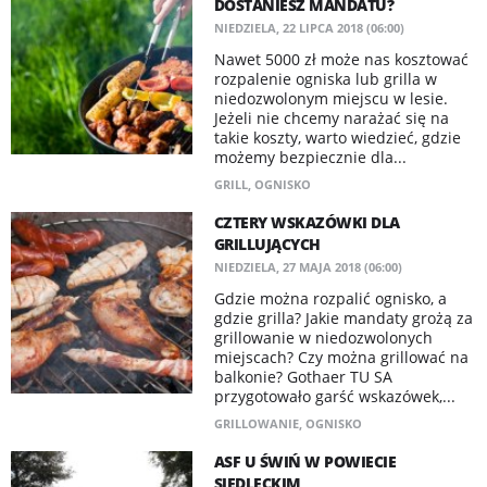
DOSTANIESZ MANDATU?
NIEDZIELA, 22 LIPCA 2018 (06:00)
Nawet 5000 zł może nas kosztować
rozpalenie ogniska lub grilla w
niedozwolonym miejscu w lesie.
Jeżeli nie chcemy narażać się na
takie koszty, warto wiedzieć, gdzie
możemy bezpiecznie dla...
GRILL
,
OGNISKO
CZTERY WSKAZÓWKI DLA
GRILLUJĄCYCH
NIEDZIELA, 27 MAJA 2018 (06:00)
Gdzie można rozpalić ognisko, a
gdzie grilla? Jakie mandaty grożą za
grillowanie w niedozwolonych
miejscach? Czy można grillować na
balkonie? Gothaer TU SA
przygotowało garść wskazówek,...
GRILLOWANIE
,
OGNISKO
ASF U ŚWIŃ W POWIECIE
SIEDLECKIM