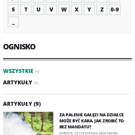
S
T
U
V
W
X
Y
Z
0-9
_
OGNISKO
WSZYSTKIE
(9)
ARTYKUŁY
(9)
ARTYKUŁY (9)
ZA PALENIE GAŁĘZI NA DZIAŁCE
MOŻE BYĆ KARA. JAK ZROBIĆ TO
BEZ MANDATU?
SOBOTA, 29 LISTOPADA 2025 (08:40)