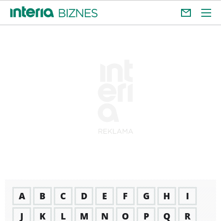
A
B
C
D
E
F
G
H
I
J
K
L
M
N
O
P
Q
R