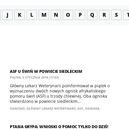
J
K
L
M
N
O
P
Q
R
S
ASF U ŚWIŃ W POWIECIE SIEDLECKIM
PIĄTEK, 5 STYCZNIA 2018 (17:03)
Główny Lekarz Weterynarii poinformował w piątek o
wyznaczeniu dwóch nowych ognisk afrykańskiego
pomoru świń (ASF) u trzody chlewnej. Oba ogniska
stwierdzono w powiecie siedleckim...
OGNISKO
,
GŁÓWNY LEKARZ WETERYNARII
,
ASF
,
OGNISKA
PTASIA GRYPA: WNIOSKI O POMOC TYLKO DO DZIŚ!