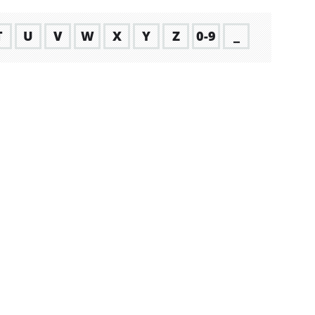
T
U
V
W
X
Y
Z
0-9
_