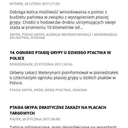
WTOREK, 28 LUTEGO 2017 (11:10)
Dobiega końca możliwość wnioskowania o pomoc z
budżetu państwa w związku z wystąpieniem ptasiej
grypy. Chodzi o hodowców drobiu utrzymujących swoje
stada w promieniu 10 kilometrów od...
GRYPA
,
PTASIA GRYPA
,
AGENCJA RESTRUKTURYZACJI I MODERNIZACJI
ROLNICTWA
,
OGNISKA
14. OGNISKO PTASIEJ GRYPY U DZIKIEGO PTACTWA W
POLSCE
PONIEDZIAŁEK, 23 STYCZNIA 2017 (18:14)
Główny Lekarz Weterynarii poinformował w poniedziałek
o czternastym ognisku ptasiej grypy u dzikich ptaków w
Polsce.
PTASIA GRYPA
,
DRÓB
,
DZIKIE PTACTWO
,
OGNISKA
PTASIA GRYPA: DRASTYCZNE ZAKAZY NA PLACACH
TARGOWYCH
PIĄTEK, 20 STYCZNIA 2017 (06:00)
Tablice informacyjne, maty dezynfekcyjne na wyjazdach