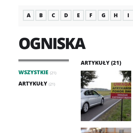
A
B
C
D
E
F
G
H
I
OGNISKA
ARTYKUŁY (21)
WSZYSTKIE
(21)
ARTYKUŁY
(21)