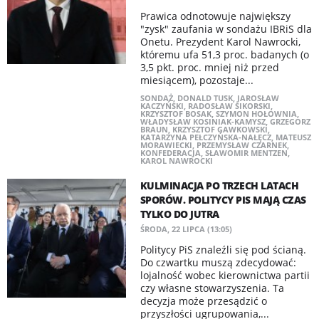
Prawica odnotowuje największy
"zysk" zaufania w sondażu IBRiS dla
Onetu. Prezydent Karol Nawrocki,
któremu ufa 51,3 proc. badanych (o
3,5 pkt. proc. mniej niż przed
miesiącem), pozostaje...
SONDAŻ
,
DONALD TUSK
,
JAROSŁAW
KACZYŃSKI
,
RADOSŁAW SIKORSKI
,
KRZYSZTOF BOSAK
,
SZYMON HOŁOWNIA
,
WŁADYSŁAW KOSINIAK-KAMYSZ
,
GRZEGORZ
BRAUN
,
KRZYSZTOF GAWKOWSKI
,
KATARZYNA PEŁCZYŃSKA-NAŁĘCZ
,
MATEUSZ
MORAWIECKI
,
PRZEMYSŁAW CZARNEK
,
KONFEDERACJA
,
SŁAWOMIR MENTZEN
,
KAROL NAWROCKI
KULMINACJA PO TRZECH LATACH
SPORÓW. POLITYCY PIS MAJĄ CZAS
TYLKO DO JUTRA
ŚRODA, 22 LIPCA (13:05)
Politycy PiS znaleźli się pod ścianą.
Do czwartku muszą zdecydować:
lojalność wobec kierownictwa partii
czy własne stowarzyszenia. Ta
decyzja może przesądzić o
przyszłości ugrupowania,...