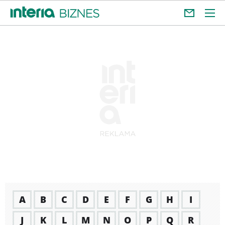
A
B
C
D
E
F
G
H
I
J
K
L
M
N
O
P
Q
R