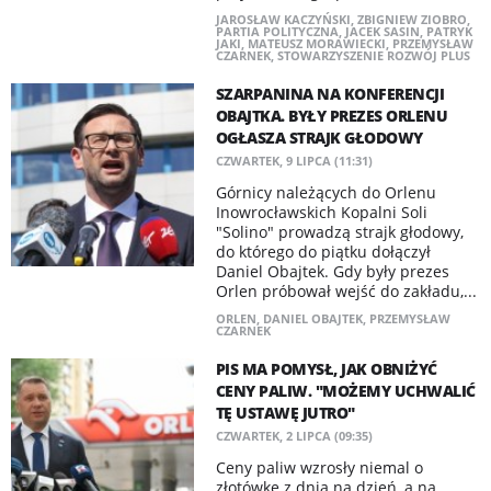
JAROSŁAW KACZYŃSKI
,
ZBIGNIEW ZIOBRO
,
PARTIA POLITYCZNA
,
JACEK SASIN
,
PATRYK
JAKI
,
MATEUSZ MORAWIECKI
,
PRZEMYSŁAW
CZARNEK
,
STOWARZYSZENIE ROZWÓJ PLUS
SZARPANINA NA KONFERENCJI
OBAJTKA. BYŁY PREZES ORLENU
OGŁASZA STRAJK GŁODOWY
CZWARTEK, 9 LIPCA (11:31)
Górnicy należących do Orlenu
Inowrocławskich Kopalni Soli
"Solino" prowadzą strajk głodowy,
do którego do piątku dołączył
Daniel Obajtek. Gdy były prezes
Orlen próbował wejść do zakładu,...
ORLEN
,
DANIEL OBAJTEK
,
PRZEMYSŁAW
CZARNEK
PIS MA POMYSŁ, JAK OBNIŻYĆ
CENY PALIW. "MOŻEMY UCHWALIĆ
TĘ USTAWĘ JUTRO"
CZWARTEK, 2 LIPCA (09:35)
Ceny paliw wzrosły niemal o
złotówkę z dnia na dzień, a na