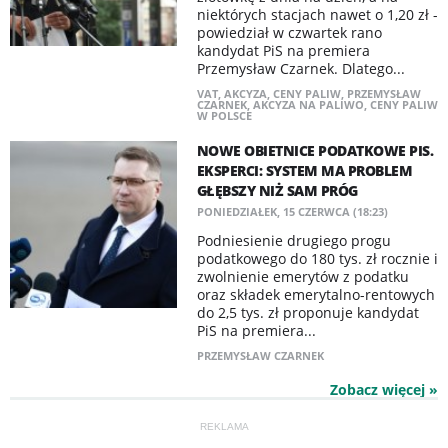
niektórych stacjach nawet o 1,20 zł -
powiedział w czwartek rano
kandydat PiS na premiera
Przemysław Czarnek. Dlatego...
VAT
,
AKCYZA
,
CENY PALIW
,
PRZEMYSŁAW
CZARNEK
,
AKCYZA NA PALIWO
,
CENY PALIW
W POLSCE
NOWE OBIETNICE PODATKOWE PIS.
EKSPERCI: SYSTEM MA PROBLEM
GŁĘBSZY NIŻ SAM PRÓG
PONIEDZIAŁEK, 15 CZERWCA (18:23)
Podniesienie drugiego progu
podatkowego do 180 tys. zł rocznie i
zwolnienie emerytów z podatku
oraz składek emerytalno-rentowych
do 2,5 tys. zł proponuje kandydat
PiS na premiera...
PRZEMYSŁAW CZARNEK
Zobacz więcej »
REKLAMA