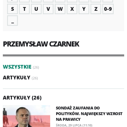
S
T
U
V
W
X
Y
Z
0-9
_
PRZEMYSŁAW CZARNEK
WSZYSTKIE
(26)
ARTYKUŁY
(26)
ARTYKUŁY (26)
SONDAŻ ZAUFANIA DO
POLITYKÓW. NAJWIĘKSZY WZROST
NA PRAWICY
ŚRODA, 29 LIPCA (11:10)