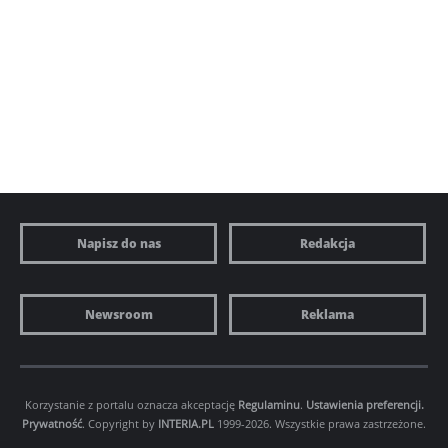
Napisz do nas
Redakcja
Newsroom
Reklama
Korzystanie z portalu oznacza akceptację
Regulaminu
.
Ustawienia preferencji.
Prywatność
. Copyright by
INTERIA.PL
1999-2026. Wszystkie prawa zastrzeżone.