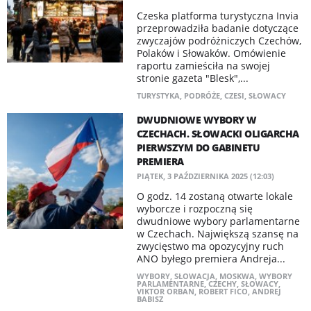
Czeska platforma turystyczna Invia
przeprowadziła badanie dotyczące
zwyczajów podróżniczych Czechów,
Polaków i Słowaków. Omówienie
raportu zamieściła na swojej
stronie gazeta "Blesk",...
TURYSTYKA
,
PODRÓŻE
,
CZESI
,
SŁOWACY
DWUDNIOWE WYBORY W
CZECHACH. SŁOWACKI OLIGARCHA
PIERWSZYM DO GABINETU
PREMIERA
PIĄTEK, 3 PAŹDZIERNIKA 2025 (12:03)
O godz. 14 zostaną otwarte lokale
wyborcze i rozpoczną się
dwudniowe wybory parlamentarne
w Czechach. Największą szansę na
zwycięstwo ma opozycyjny ruch
ANO byłego premiera Andreja...
WYBORY
,
SŁOWACJA
,
MOSKWA
,
WYBORY
PARLAMENTARNE
,
CZECHY
,
SŁOWACY
,
VIKTOR ORBAN
,
ROBERT FICO
,
ANDREJ
BABISZ