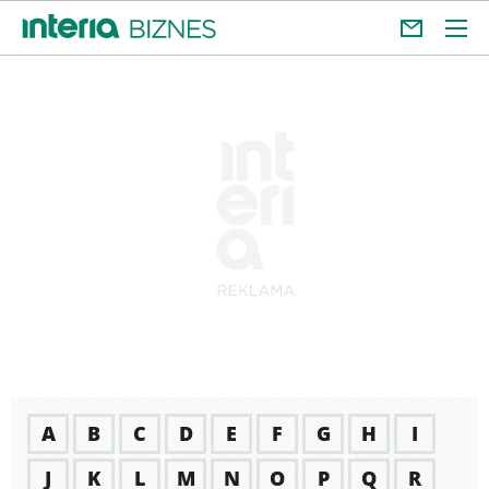
A
B
C
D
E
F
G
H
I
J
K
L
M
N
O
P
Q
R