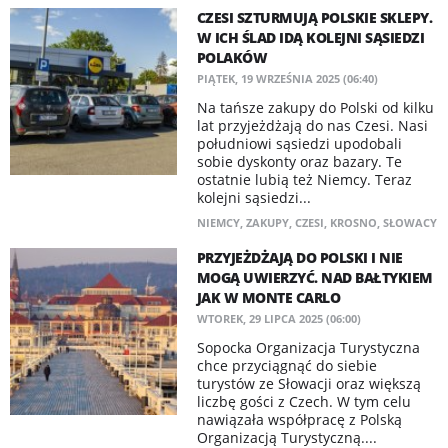
CZESI SZTURMUJĄ POLSKIE SKLEPY.
W ICH ŚLAD IDĄ KOLEJNI SĄSIEDZI
POLAKÓW
PIĄTEK, 19 WRZEŚNIA 2025 (06:40)
Na tańsze zakupy do Polski od kilku
lat przyjeżdżają do nas Czesi. Nasi
południowi sąsiedzi upodobali
sobie dyskonty oraz bazary. Te
ostatnie lubią też Niemcy. Teraz
kolejni sąsiedzi...
NIEMCY
,
ZAKUPY
,
CZESI
,
KROSNO
,
SŁOWACY
PRZYJEŻDŻAJĄ DO POLSKI I NIE
MOGĄ UWIERZYĆ. NAD BAŁTYKIEM
JAK W MONTE CARLO
WTOREK, 29 LIPCA 2025 (06:00)
Sopocka Organizacja Turystyczna
chce przyciągnąć do siebie
turystów ze Słowacji oraz większą
liczbę gości z Czech. W tym celu
nawiązała współpracę z Polską
Organizacją Turystyczną....