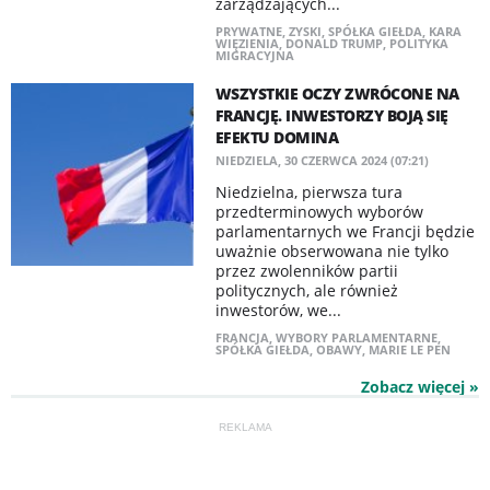
zarządzających...
PRYWATNE
,
ZYSKI
,
SPÓŁKA GIEŁDA
,
KARA
WIĘZIENIA
,
DONALD TRUMP
,
POLITYKA
MIGRACYJNA
WSZYSTKIE OCZY ZWRÓCONE NA
FRANCJĘ. INWESTORZY BOJĄ SIĘ
EFEKTU DOMINA
NIEDZIELA, 30 CZERWCA 2024 (07:21)
Niedzielna, pierwsza tura
przedterminowych wyborów
parlamentarnych we Francji będzie
uważnie obserwowana nie tylko
przez zwolenników partii
politycznych, ale również
inwestorów, we...
FRANCJA
,
WYBORY PARLAMENTARNE
,
SPÓŁKA GIEŁDA
,
OBAWY
,
MARIE LE PEN
Zobacz więcej »
REKLAMA