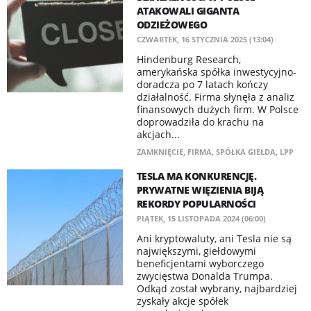
ATAKOWALI GIGANTA
ODZIEŻOWEGO
CZWARTEK, 16 STYCZNIA 2025 (13:04)
Hindenburg Research,
amerykańska spółka inwestycyjno-
doradcza po 7 latach kończy
działalność. Firma słynęła z analiz
finansowych dużych firm. W Polsce
doprowadziła do krachu na
akcjach...
ZAMKNIĘCIE
,
FIRMA
,
SPÓŁKA GIEŁDA
,
LPP
TESLA MA KONKURENCJĘ.
PRYWATNE WIĘZIENIA BIJĄ
REKORDY POPULARNOŚCI
PIĄTEK, 15 LISTOPADA 2024 (06:00)
Ani kryptowaluty, ani Tesla nie są
największymi, giełdowymi
beneficjentami wyborczego
zwycięstwa Donalda Trumpa.
Odkąd został wybrany, najbardziej
zyskały akcje spółek