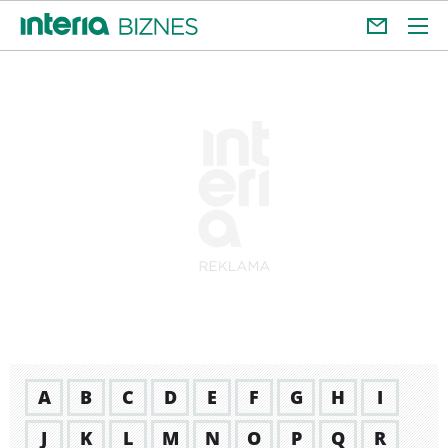
A
B
C
D
E
F
G
H
I
J
K
L
M
N
O
P
Q
R