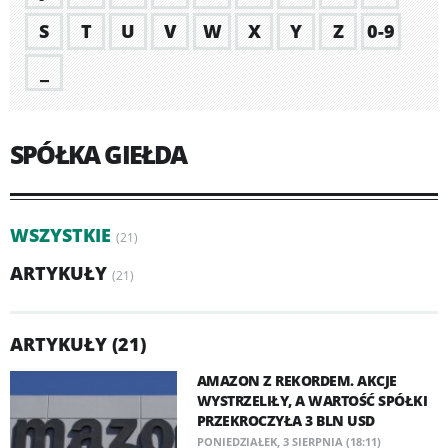
S
T
U
V
W
X
Y
Z
0-9
_
SPÓŁKA GIEŁDA
WSZYSTKIE
(21)
ARTYKUŁY
(21)
ARTYKUŁY (21)
AMAZON Z REKORDEM. AKCJE
WYSTRZELIŁY, A WARTOŚĆ SPÓŁKI
PRZEKROCZYŁA 3 BLN USD
PONIEDZIAŁEK, 3 SIERPNIA (18:11)