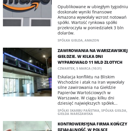
Opublikowane w ubiegłym tygodniu
doskonałe wyniki finansowe
Amazona wywołały wzrost notowań
spółki. Wartość rynkowa spółki
przekroczyła w poniedziałek 3 bln
dolarów.
SPÓŁKA GIEŁDA
,
AMAZON
ZAWIROWANIA NA WARSZAWSKIEJ
GIEŁDZIE. W KILKA DNI
WYPAROWAŁO 11 MLD ZŁOTYCH
CZWARTEK, 5 MARCA (10:31)
Eskalacja konfliktu na Bliskim
Wschodzie i atak na Iran wywołały
silne zawirowania na Giełdzie
Papierów Wartościowych w
Warszawie. W ciągu kilku dni
dziesięć największych spółek...
SPÓŁKI SKARBU PAŃSTWA
,
SPÓŁKA GIEŁDA
,
GIEŁDA WARSZAWSKA
KONTROWERSYJNA FIRMA KOŃCZY
DZIAŁALNOŚĆ. W POLSCE