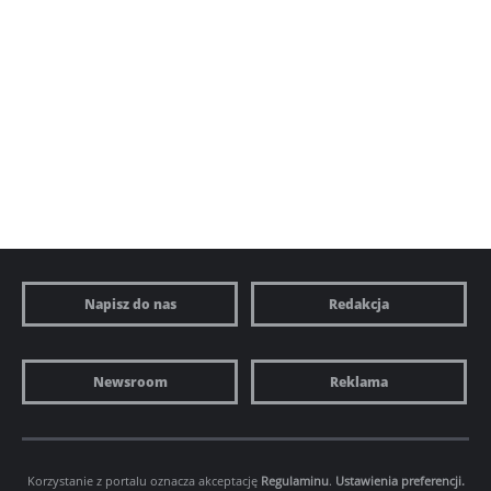
Napisz do nas
Redakcja
Newsroom
Reklama
Korzystanie z portalu oznacza akceptację
Regulaminu
.
Ustawienia preferencji.