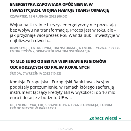
ENERGETYKA ZAPOWIADA OPÓŹNIENIA W
INWESTYCJACH. WOJNA HAMUJE TRANSFORMACJĘ
CZWARTEK, 15 GRUDNIA 2022 (06:00)
Wojna na Ukrainie i kryzys energetyczny nie pozostają
bez wpływu na transformację. Proces jest w toku, ale -
jak przyznaje wiceprezes PGE Wanda Buk - inwestycje w
najbliższych dwóch...
INWESTYCJE
,
ENERGETYKA
,
TRANSFORMACJA ENERGETYCZNA
,
KRYZYS
ENERGETYCZNY
,
SPRAWIEDLIWA TRANSFORMACJA
10 MLD EURO OD EBI NA WSPIERANIE REGIONÓW
ODCHODZĄCYCH OD PALIW KOPALNYCH
ŚRODA, 7 WRZEŚNIA 2022 (10:52)
Komisja Europejska i Europejski Bank Inwestycyjny
podpisały porozumienie, w ramach którego zaoferują
instrument łączący kredyty EBI w wysokości do 10 mld
euro i dotacje z budżetu UE w...
UE
,
ENERGETYKA
,
EBI
,
SPRAWIEDLIWA TRANSFORMACJA
,
FORUM
EKONOMICZNE W KARPACZU
Zobacz więcej »
REKLAMA