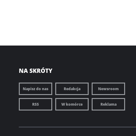
NA SKRÓTY
Napisz do nas
Redakcja
Newsroom
RSS
W komórce
Reklama