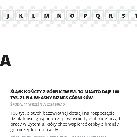
J
K
L
M
N
O
P
Q
R
S
JA
ŚLĄSK KOŃCZY Z GÓRNICTWEM. TO MIASTO DAJE 100
TYS. ZŁ NA WŁASNY BIZNES GÓRNIKÓW
ŚRODA, 11 WRZEŚNIA 2024 (06:10)
100 tys. złotych bezzwrotnej dotacji na rozpoczęcie
działalności gospodarczej - właśnie tyle oferuje urząd
pracy w Bytomiu, który chce wspierać osoby z branży
górniczej, które utraciły...