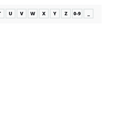
T
U
V
W
X
Y
Z
0-9
_