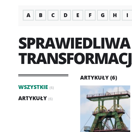
A
B
C
D
E
F
G
H
I
SPRAWIEDLIWA
TRANSFORMAC
ARTYKUŁY (6)
WSZYSTKIE
(6)
ARTYKUŁY
(6)