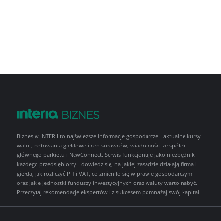
Biznes w INTERII to najświeższe informacje gospodarcze - aktualne kursy
walut, notowania giełdowe i cen surowców, wiadomości ze spółek
głównego parkietu i NewConnect. Serwis funkcjonuje jako niezbędnik
każdego przedsiębiorcy - dowiedz się, na jakiej zasadzie działają firma i
giełda, jak rozliczyć PIT i VAT, co zmieniło się w prawie gospodarczym
oraz jakie jednostki funduszy inwestycyjnych oraz waluty warto nabyć.
Przeczytaj rekomendacje ekspertów i z sukcesem pomnażaj swój kapitał.