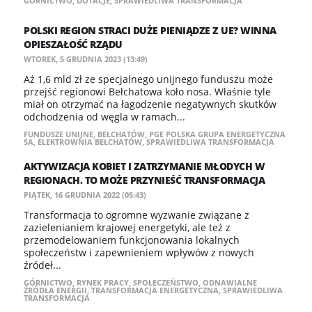
GÓRNICTWO
,
DOTACJE
,
SPRAWIEDLIWA TRANSFORMACJA
POLSKI REGION STRACI DUŻE PIENIĄDZE Z UE? WINNA
OPIESZAŁOŚĆ RZĄDU
WTOREK, 5 GRUDNIA 2023 (13:49)
Aż 1,6 mld zł ze specjalnego unijnego funduszu może
przejść regionowi Bełchatowa koło nosa. Właśnie tyle
miał on otrzymać na łagodzenie negatywnych skutków
odchodzenia od węgla w ramach...
FUNDUSZE UNIJNE
,
BEŁCHATÓW
,
PGE POLSKA GRUPA ENERGETYCZNA
SA
,
ELEKTROWNIA BEŁCHATÓW
,
SPRAWIEDLIWA TRANSFORMACJA
AKTYWIZACJA KOBIET I ZATRZYMANIE MŁODYCH W
REGIONACH. TO MOŻE PRZYNIEŚĆ TRANSFORMACJA
PIĄTEK, 16 GRUDNIA 2022 (05:43)
Transformacja to ogromne wyzwanie związane z
zazielenianiem krajowej energetyki, ale też z
przemodelowaniem funkcjonowania lokalnych
społeczeństw i zapewnieniem wpływów z nowych
źródeł...
GÓRNICTWO
,
RYNEK PRACY
,
SPOŁECZEŃSTWO
,
ODNAWIALNE
ŹRÓDŁA ENERGII
,
TRANSFORMACJA ENERGETYCZNA
,
SPRAWIEDLIWA
TRANSFORMACJA