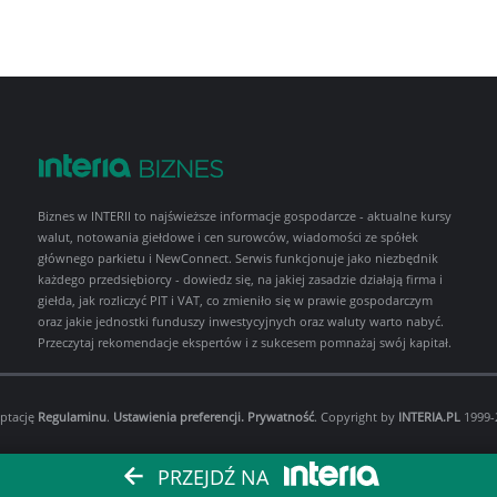
Biznes w INTERII to najświeższe informacje gospodarcze - aktualne kursy
walut, notowania giełdowe i cen surowców, wiadomości ze spółek
głównego parkietu i NewConnect. Serwis funkcjonuje jako niezbędnik
każdego przedsiębiorcy - dowiedz się, na jakiej zasadzie działają firma i
giełda, jak rozliczyć PIT i VAT, co zmieniło się w prawie gospodarczym
oraz jakie jednostki funduszy inwestycyjnych oraz waluty warto nabyć.
Przeczytaj rekomendacje ekspertów i z sukcesem pomnażaj swój kapitał.
eptację
Regulaminu
.
Ustawienia preferencji.
Prywatność
. Copyright by
INTERIA.PL
1999-2
PRZEJDŹ NA