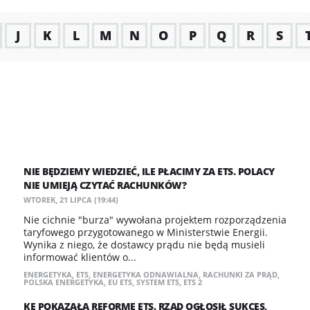
J
K
L
M
N
O
P
Q
R
S
NIE BĘDZIEMY WIEDZIEĆ, ILE PŁACIMY ZA ETS. POLACY
NIE UMIEJĄ CZYTAĆ RACHUNKÓW?
WTOREK, 21 LIPCA (19:44)
Nie cichnie "burza" wywołana projektem rozporządzenia
taryfowego przygotowanego w Ministerstwie Energii.
Wynika z niego, że dostawcy prądu nie będą musieli
informować klientów o...
ENERGETYKA
,
ETS
,
ENERGETYKA ODNAWIALNA
,
RACHUNKI ZA PRĄD
,
POLSKA ENERGETYKA
,
EU ETS
,
SYSTEM ETS
,
ETS 2
KE POKAZAŁA REFORMĘ ETS. RZĄD OGŁOSIŁ SUKCES,