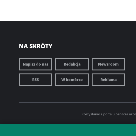
NA SKRÓTY
Napisz do nas
Redakcja
Newsroom
RSS
W komórce
Reklama
Korzystanie z portalu oznacza akc