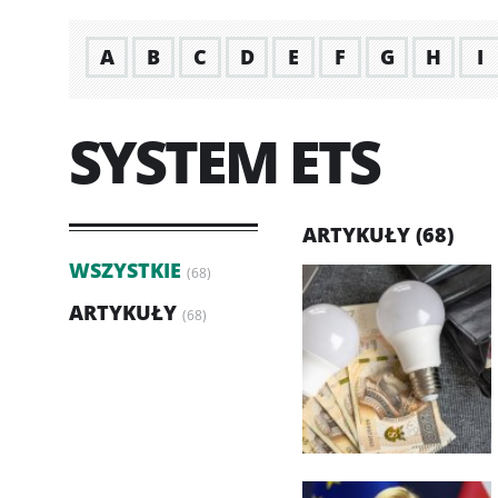
A
B
C
D
E
F
G
H
I
SYSTEM ETS
ARTYKUŁY (68)
WSZYSTKIE
(68)
ARTYKUŁY
(68)