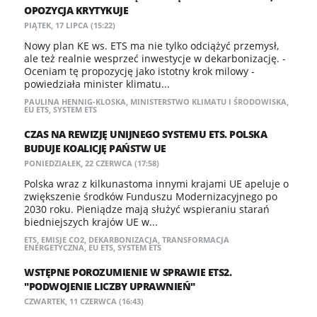
OPOZYCJA KRYTYKUJE
PIĄTEK, 17 LIPCA (15:22)
Nowy plan KE ws. ETS ma nie tylko odciążyć przemysł,
ale też realnie wesprzeć inwestycje w dekarbonizację. -
Oceniam tę propozycję jako istotny krok milowy -
powiedziała minister klimatu...
PAULINA HENNIG-KLOSKA
,
MINISTERSTWO KLIMATU I ŚRODOWISKA
,
EU ETS
,
SYSTEM ETS
CZAS NA REWIZJĘ UNIJNEGO SYSTEMU ETS. POLSKA
BUDUJE KOALICJĘ PAŃSTW UE
PONIEDZIAŁEK, 22 CZERWCA (17:58)
Polska wraz z kilkunastoma innymi krajami UE apeluje o
zwiększenie środków Funduszu Modernizacyjnego po
2030 roku. Pieniądze mają służyć wspieraniu starań
biedniejszych krajów UE w...
ETS
,
EMISJE CO2
,
DEKARBONIZACJA
,
TRANSFORMACJA
ENERGETYCZNA
,
EU ETS
,
SYSTEM ETS
WSTĘPNE POROZUMIENIE W SPRAWIE ETS2.
"PODWOJENIE LICZBY UPRAWNIEŃ"
CZWARTEK, 11 CZERWCA (16:43)