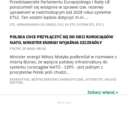
Przedstawiciele Parlamentu Europejskiego i Rady UE
porozumieli się wstępnie w sprawie tzw. rezerwy
uprawnień w nadchodzącym (od 2028 roku) systemie
ETS2. Ten ostatni będzie dotyczyć m.in....
ETS
,
UPRAWNIENIA DO EMISJI CO2
,
EU ETS
,
SYSTEM ETS
,
ETS 2
POLSKA CHCE PRZYŁĄCZYĆ SIĘ DO SIECI RUROCIĄGÓW
NATO. MINISTER ENERGII WYJAŚNIA SZCZEGÓŁY
PIĄTEK, 29 MAJA (06:54)
Minister energii Miłosz Motyka podkreślał w rozmowie z
Interią Biznes, że wpięcie polskiej infrastruktury do
systemu rurociągów NATO - CEPS - jest jednym z
priorytetów Polski jeśli chodzi...
ENERGETYKA
,
BEZPIECZEŃSTWO ENERGETYCZNE
,
SYSTEM ETS
,
MIŁOSZ
MOTYKA
Zobacz więcej »
REKLAMA