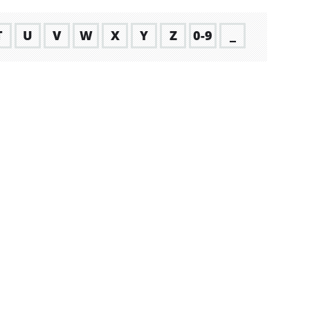
T
U
V
W
X
Y
Z
0-9
_