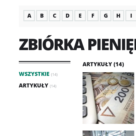
A
B
C
D
E
F
G
H
I
ZBIÓRKA PIENI
ARTYKUŁY (14)
WSZYSTKIE
(14)
ARTYKUŁY
(14)