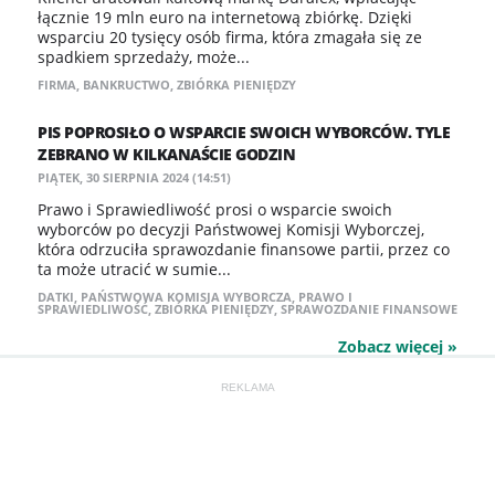
łącznie 19 mln euro na internetową zbiórkę. Dzięki
wsparciu 20 tysięcy osób firma, która zmagała się ze
spadkiem sprzedaży, może...
FIRMA
,
BANKRUCTWO
,
ZBIÓRKA PIENIĘDZY
PIS POPROSIŁO O WSPARCIE SWOICH WYBORCÓW. TYLE
ZEBRANO W KILKANAŚCIE GODZIN
PIĄTEK, 30 SIERPNIA 2024 (14:51)
Prawo i Sprawiedliwość prosi o wsparcie swoich
wyborców po decyzji Państwowej Komisji Wyborczej,
która odrzuciła sprawozdanie finansowe partii, przez co
ta może utracić w sumie...
DATKI
,
PAŃSTWOWA KOMISJA WYBORCZA
,
PRAWO I
SPRAWIEDLIWOŚĆ
,
ZBIÓRKA PIENIĘDZY
,
SPRAWOZDANIE FINANSOWE
Zobacz więcej »
REKLAMA