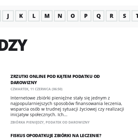
J
K
L
M
N
O
P
Q
R
S
ĘDZY
ZRZUTKI ONLINE POD KĄTEM PODATKU OD
DAROWIZNY
CZWARTEK, 11 CZERWCA (06:50)
Internetowe zbiórki pieniężne stały się jednym z
najpopularniejszych sposobów finansowania leczenia,
wsparcia osób w trudnej sytuacji życiowej czy realizacji
inicjatyw społecznych. Ich...
ZBIÓRKA PIENIĘDZY
,
PODATEK OD DAROWIZNY
FISKUS OPODATKUJE ZBIÓRKI NA LECZENIE?