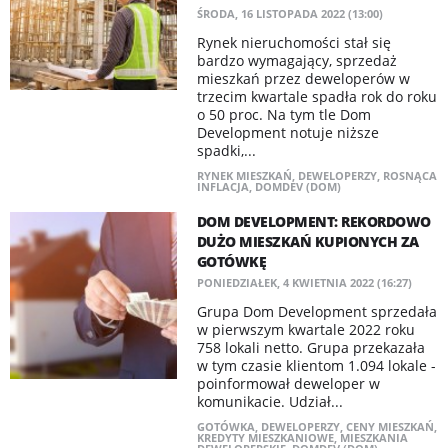
ŚRODA, 16 LISTOPADA 2022 (13:00)
Rynek nieruchomości stał się
bardzo wymagający, sprzedaż
mieszkań przez deweloperów w
trzecim kwartale spadła rok do roku
o 50 proc. Na tym tle Dom
Development notuje niższe
spadki,...
RYNEK MIESZKAŃ
,
DEWELOPERZY
,
ROSNĄCA
INFLACJA
,
DOMDEV (DOM)
DOM DEVELOPMENT: REKORDOWO
DUŻO MIESZKAŃ KUPIONYCH ZA
GOTÓWKĘ
PONIEDZIAŁEK, 4 KWIETNIA 2022 (16:27)
​Grupa Dom Development sprzedała
w pierwszym kwartale 2022 roku
758 lokali netto. Grupa przekazała
w tym czasie klientom 1.094 lokale -
poinformował deweloper w
komunikacie. Udział...
GOTÓWKA
,
DEWELOPERZY
,
CENY MIESZKAŃ
,
KREDYTY MIESZKANIOWE
,
MIESZKANIA