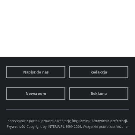
Napisz do nas
Redakcja
Newsroom
Reklama
Korzystanie z portalu oznacza akceptację
Regulaminu
.
Ustawienia preferencji.
Prywatność
. Copyright by
INTERIA.PL
1999-2026. Wszystkie prawa zastrzeżone.