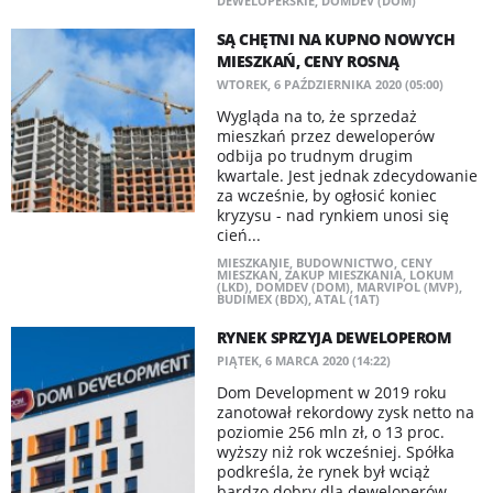
DEWELOPERSKIE
,
DOMDEV (DOM)
SĄ CHĘTNI NA KUPNO NOWYCH
MIESZKAŃ, CENY ROSNĄ
WTOREK, 6 PAŹDZIERNIKA 2020 (05:00)
Wygląda na to, że sprzedaż
mieszkań przez deweloperów
odbija po trudnym drugim
kwartale. Jest jednak zdecydowanie
za wcześnie, by ogłosić koniec
kryzysu - nad rynkiem unosi się
cień...
MIESZKANIE
,
BUDOWNICTWO
,
CENY
MIESZKAŃ
,
ZAKUP MIESZKANIA
,
LOKUM
(LKD)
,
DOMDEV (DOM)
,
MARVIPOL (MVP)
,
BUDIMEX (BDX)
,
ATAL (1AT)
RYNEK SPRZYJA DEWELOPEROM
PIĄTEK, 6 MARCA 2020 (14:22)
Dom Development w 2019 roku
zanotował rekordowy zysk netto na
poziomie 256 mln zł, o 13 proc.
wyższy niż rok wcześniej. Spółka
podkreśla, że rynek był wciąż
bardzo dobry dla deweloperów....