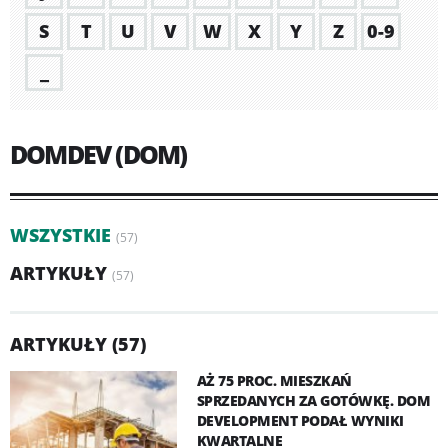
S
T
U
V
W
X
Y
Z
0-9
_
DOMDEV (DOM)
WSZYSTKIE
(57)
ARTYKUŁY
(57)
ARTYKUŁY (57)
AŻ 75 PROC. MIESZKAŃ
SPRZEDANYCH ZA GOTÓWKĘ. DOM
DEVELOPMENT PODAŁ WYNIKI
KWARTALNE