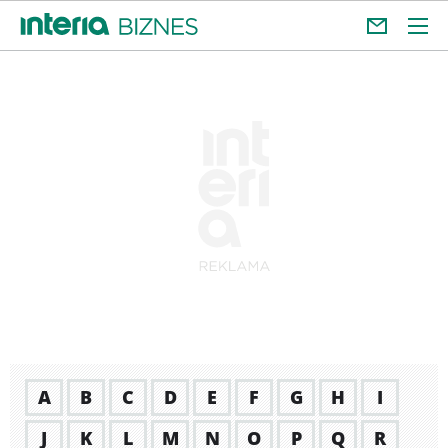
A
B
C
D
E
F
G
H
I
J
K
L
M
N
O
P
Q
R