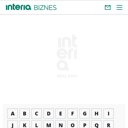
A
B
C
D
E
F
G
H
I
J
K
L
M
N
O
P
Q
R