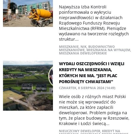
Najwyższa Izba Kontroli
poinformowała o wykryciu
nieprawidłowości w działaniach
Rządowego Funduszy Rozwoju
Mieszkalnictwa (RFRM). Pieniądze
wydawano na tworzenie rozległych
struktur...
MIESZKANIE
,
NIK
,
BUDOWNICTWO
MIESZKANIOWE
,
MIESZKANIA NA WYNAJEM
,
MIESZKANIA DEWELOPERSKIE
WYDALI OSZCZĘDNOŚCI I WZIĘLI
KREDYTY NA MIESZKANIA,
KTÓRYCH NIE MA. "JEST PLAC
POROŚNIĘTY CHWASTAMI"
CZWARTEK, 8 SIERPNIA 2024 (14:49)
Wiele osób z różnych miast Polski
nie może się wprowadzić do
mieszkań, za które zapłacili
deweloperowi. Problem polega na
tym, że place budowy w Rzeszowie,
Krakowie i Łodzi świecą...
NIEUCZCIWY DEWELOPER
,
KREDYT NA