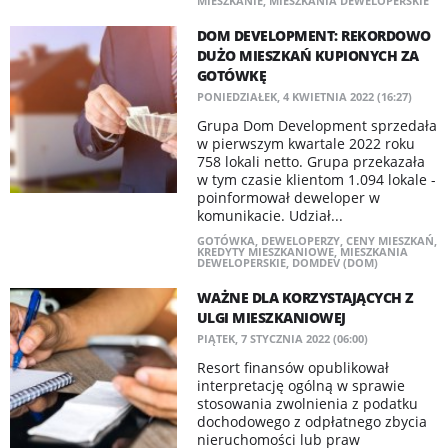
MIESZKANIE
,
MIESZKANIA DEWELOPERSKIE
DOM DEVELOPMENT: REKORDOWO
DUŻO MIESZKAŃ KUPIONYCH ZA
GOTÓWKĘ
PONIEDZIAŁEK, 4 KWIETNIA 2022 (16:27)
​Grupa Dom Development sprzedała
w pierwszym kwartale 2022 roku
758 lokali netto. Grupa przekazała
w tym czasie klientom 1.094 lokale -
poinformował deweloper w
komunikacie. Udział...
GOTÓWKA
,
DEWELOPERZY
,
CENY MIESZKAŃ
,
KREDYTY MIESZKANIOWE
,
MIESZKANIA
DEWELOPERSKIE
,
DOMDEV (DOM)
WAŻNE DLA KORZYSTAJĄCYCH Z
ULGI MIESZKANIOWEJ
PIĄTEK, 7 STYCZNIA 2022 (06:00)
Resort finansów opublikował
interpretację ogólną w sprawie
stosowania zwolnienia z podatku
dochodowego z odpłatnego zbycia
nieruchomości lub praw