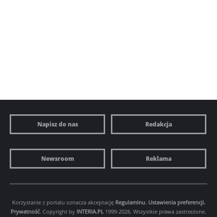
Napisz do nas
Redakcja
Newsroom
Reklama
Korzystanie z portalu oznacza akceptację
Regulaminu
.
Ustawienia preferencji.
Prywatność
. Copyright by
INTERIA.PL
1999-2026. Wszystkie prawa zastrzeżone.