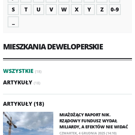
S
T
U
V
W
X
Y
Z
0-9
_
MIESZKANIA DEWELOPERSKIE
WSZYSTKIE
(18)
ARTYKUŁY
(18)
ARTYKUŁY (18)
MIAŻDŻĄCY RAPORT NIK.
RZĄDOWY FUNDUSZ WYDAŁ
MILIARDY, A EFEKTÓW NIE WIDAĆ
CZWARTEK, 4 GRUDNIA 2025 (14:10)