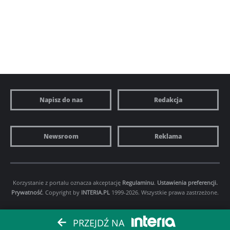
Napisz do nas
Redakcja
Newsroom
Reklama
Korzystanie z portalu oznacza akceptację
Regulaminu
.
Ustawienia preferencji.
Prywatność
. Copyright by
INTERIA.PL
1999-2026. Wszystkie prawa zastrzeżone.
PRZEJDŹ NA