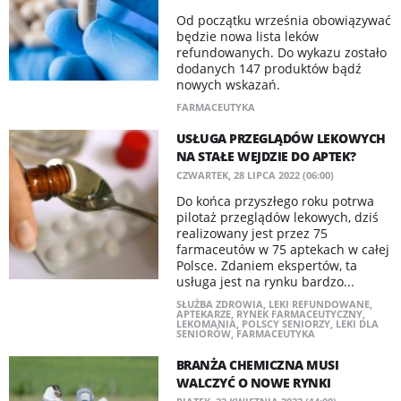
Od początku września obowiązywać
będzie nowa lista leków
refundowanych. Do wykazu zostało
dodanych 147 produktów bądź
nowych wskazań.
FARMACEUTYKA
USŁUGA PRZEGLĄDÓW LEKOWYCH
NA STAŁE WEJDZIE DO APTEK?
CZWARTEK, 28 LIPCA 2022 (06:00)
Do końca przyszłego roku potrwa
pilotaż przeglądów lekowych, dziś
realizowany jest przez 75
farmaceutów w 75 aptekach w całej
Polsce. Zdaniem ekspertów, ta
usługa jest na rynku bardzo...
SŁUŻBA ZDROWIA
,
LEKI REFUNDOWANE
,
APTEKARZE
,
RYNEK FARMACEUTYCZNY
,
LEKOMANIA
,
POLSCY SENIORZY
,
LEKI DLA
SENIORÓW
,
FARMACEUTYKA
BRANŻA CHEMICZNA MUSI
WALCZYĆ O NOWE RYNKI