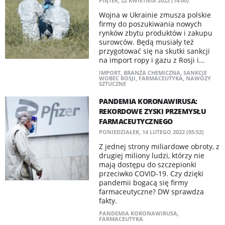
PIĄTEK, 22 KWIETNIA 2022 (14:00)
Wojna w Ukrainie zmusza polskie
firmy do poszukiwania nowych
rynków zbytu produktów i zakupu
surowców. Będą musiały też
przygotować się na skutki sankcji
na import ropy i gazu z Rosji i...
IMPORT
,
BRANŻA CHEMICZNA
,
SANKCJE
WOBEC ROSJI
,
FARMACEUTYKA
,
NAWOZY
SZTUCZNE
PANDEMIA KORONAWIRUSA:
REKORDOWE ZYSKI PRZEMYSŁU
FARMACEUTYCZNEGO
PONIEDZIAŁEK, 14 LUTEGO 2022 (05:52)
Z jednej strony miliardowe obroty, z
drugiej miliony ludzi, którzy nie
mają dostępu do szczepionki
przeciwko COVID-19. Czy dzięki
pandemii bogacą się firmy
farmaceutyczne? DW sprawdza
fakty.
PANDEMIA KORONAWIRUSA
,
FARMACEUTYKA