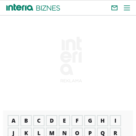
A
B
C
D
E
F
G
H
I
J
K
L
M
N
O
P
Q
R