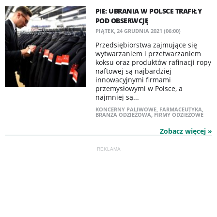
PIE: UBRANIA W POLSCE TRAFIŁY
POD OBSERWCJĘ
PIĄTEK, 24 GRUDNIA 2021 (06:00)
Przedsiębiorstwa zajmujące się
wytwarzaniem i przetwarzaniem
koksu oraz produktów rafinacji ropy
naftowej są najbardziej
innowacyjnymi firmami
przemysłowymi w Polsce, a
najmniej są...
KONCERNY PALIWOWE
,
FARMACEUTYKA
,
BRANŻA ODZIEŻOWA
,
FIRMY ODZIEŻOWE
Zobacz więcej »
REKLAMA