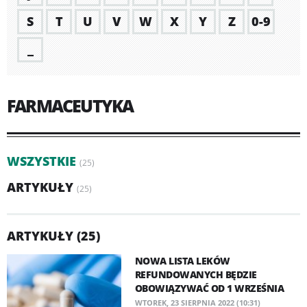
S
T
U
V
W
X
Y
Z
0-9
_
FARMACEUTYKA
WSZYSTKIE
(25)
ARTYKUŁY
(25)
ARTYKUŁY (25)
NOWA LISTA LEKÓW
REFUNDOWANYCH BĘDZIE
OBOWIĄZYWAĆ OD 1 WRZEŚNIA
WTOREK, 23 SIERPNIA 2022 (10:31)