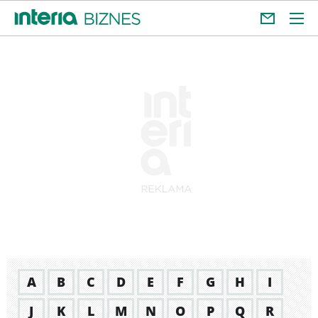
A
B
C
D
E
F
G
H
I
J
K
L
M
N
O
P
Q
R