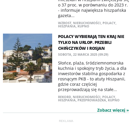
o 37 proc. w porównaniu do 2023 r.
- informuje największa hiszpańska
gazeta...
WZROST
,
NIERUCHOMOŚCI
,
POLACY
,
HISZPANIA
,
KUPNO
POLACY WYBIERAJĄ TEN KRAJ NIE
TYLKO NA URLOP. PRZEBILI
CHIŃCZYKÓW I ROSJAN
SOBOTA, 22 MARCA 2025 (09:29)
Słońce, plaża, śródziemnomorska
kuchnia i spokojny tryb życia, a dla
inwestorów stabilna gospodarka z
rosnącym PKB - to atuty Hiszpanii,
gdzie coraz częściej
przeprowadzają się na stałe...
REKORD
,
NIERUCHOMOŚCI
,
POLACY
,
HISZPANIA
,
PRZEPROWADZKA
,
KUPNO
Zobacz więcej »
REKLAMA