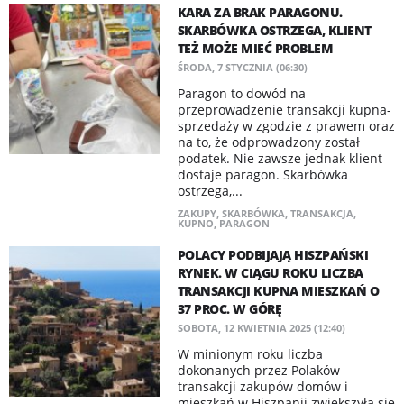
KARA ZA BRAK PARAGONU.
SKARBÓWKA OSTRZEGA, KLIENT
TEŻ MOŻE MIEĆ PROBLEM
ŚRODA, 7 STYCZNIA (06:30)
Paragon to dowód na
przeprowadzenie transakcji kupna-
sprzedaży w zgodzie z prawem oraz
na to, że odprowadzony został
podatek. Nie zawsze jednak klient
dostaje paragon. Skarbówka
ostrzega,...
ZAKUPY
,
SKARBÓWKA
,
TRANSAKCJA
,
KUPNO
,
PARAGON
POLACY PODBIJAJĄ HISZPAŃSKI
RYNEK. W CIĄGU ROKU LICZBA
TRANSAKCJI KUPNA MIESZKAŃ O
37 PROC. W GÓRĘ
SOBOTA, 12 KWIETNIA 2025 (12:40)
W minionym roku liczba
dokonanych przez Polaków
transakcji zakupów domów i
mieszkań w Hiszpanii zwiększyła się