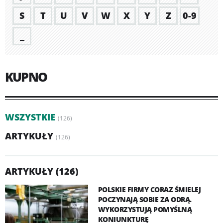
S
T
U
V
W
X
Y
Z
0-9
_
KUPNO
WSZYSTKIE
(126)
ARTYKUŁY
(126)
ARTYKUŁY (126)
POLSKIE FIRMY CORAZ ŚMIELEJ
POCZYNAJĄ SOBIE ZA ODRĄ.
WYKORZYSTUJĄ POMYŚLNĄ
KONIUNKTURĘ