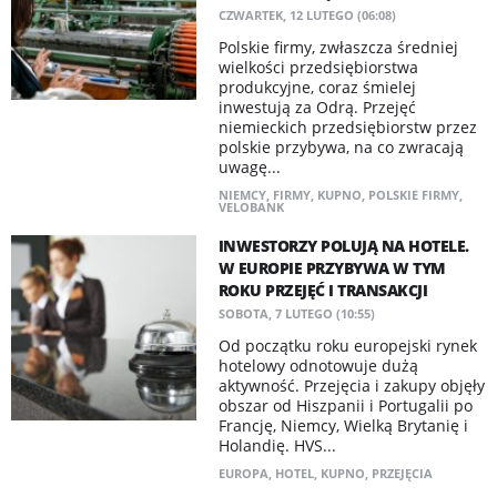
CZWARTEK, 12 LUTEGO (06:08)
Polskie firmy, zwłaszcza średniej
wielkości przedsiębiorstwa
produkcyjne, coraz śmielej
inwestują za Odrą. Przejęć
niemieckich przedsiębiorstw przez
polskie przybywa, na co zwracają
uwagę...
NIEMCY
,
FIRMY
,
KUPNO
,
POLSKIE FIRMY
,
VELOBANK
INWESTORZY POLUJĄ NA HOTELE.
W EUROPIE PRZYBYWA W TYM
ROKU PRZEJĘĆ I TRANSAKCJI
SOBOTA, 7 LUTEGO (10:55)
Od początku roku europejski rynek
hotelowy odnotowuje dużą
aktywność. Przejęcia i zakupy objęły
obszar od Hiszpanii i Portugalii po
Francję, Niemcy, Wielką Brytanię i
Holandię. HVS...
EUROPA
,
HOTEL
,
KUPNO
,
PRZEJĘCIA