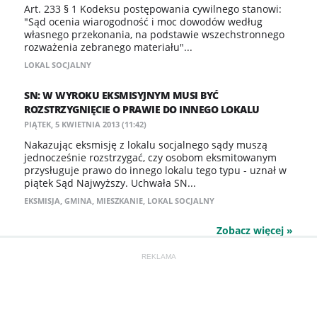
Art. 233 § 1 Kodeksu postępowania cywilnego stanowi:
"Sąd ocenia wiarogodność i moc dowodów według
własnego przekonania, na podstawie wszechstronnego
rozważenia zebranego materiału"...
LOKAL SOCJALNY
SN: W WYROKU EKSMISYJNYM MUSI BYĆ
ROZSTRZYGNIĘCIE O PRAWIE DO INNEGO LOKALU
PIĄTEK, 5 KWIETNIA 2013 (11:42)
Nakazując eksmisję z lokalu socjalnego sądy muszą
jednocześnie rozstrzygać, czy osobom eksmitowanym
przysługuje prawo do innego lokalu tego typu - uznał w
piątek Sąd Najwyższy. Uchwała SN...
EKSMISJA
,
GMINA
,
MIESZKANIE
,
LOKAL SOCJALNY
Zobacz więcej »
REKLAMA