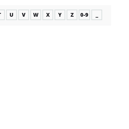
T
U
V
W
X
Y
Z
0-9
_