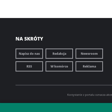
NA SKRÓTY
Napisz do nas
Redakcja
Newsroom
RSS
W komórce
Reklama
Korzystanie z portalu oznacza akc