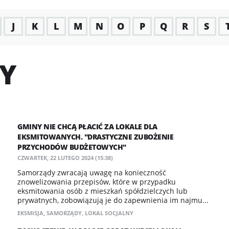
J
K
L
M
N
O
P
Q
R
S
NY
GMINY NIE CHCĄ PŁACIĆ ZA LOKALE DLA
EKSMITOWANYCH. "DRASTYCZNE ZUBOŻENIE
PRZYCHODÓW BUDŻETOWYCH"
CZWARTEK, 22 LUTEGO 2024 (15:38)
Samorządy zwracają uwagę na konieczność
znowelizowania przepisów, które w przypadku
eksmitowania osób z mieszkań spółdzielczych lub
prywatnych, zobowiązują je do zapewnienia im najmu...
EKSMISJA
,
SAMORZĄDY
,
LOKAL SOCJALNY