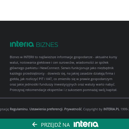
Biznes w INTERII to najświeższe informacje gospodarcze - aktualne kursy
walut, notowania giełdowe i cen surowców, wiadomości ze spółek
głównego parkietu i NewConnect. Serwis funkcjonuje jako niezbędnik
każdego przedsiębiorcy - dowiedz się, na jakiej zasadzie działają firma i
giełda, jak rozliczyć PIT i VAT, co zmieniło się w prawie gospodarczym
oraz jakie jednostki funduszy inwestycyjnych oraz waluty warto nabyć.
Przeczytaj rekomendacje ekspertów i z sukcesem pomnażaj swój kapitał.
eptację
Regulaminu
.
Ustawienia preferencji.
Prywatność
. Copyright by
INTERIA.PL
1999-2
PRZEJDŹ NA