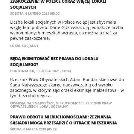
ZASKOCZENIE: W POLSCE CORAZ WIĘCEJ LOKALI
SOCJALNYCH
SOBOTA, 6 LUTEGO 2021 (05:00)
Liczba lokali socjalnych w Polsce wciąż jest zbyt mała
względem potrzeb. Dane GUS wskazują jednak, że liczba
wspomnianych mieszkań wzrasta, co można uznać za
pewne zaskoczenie.
LOKAL SOCJALNY
BĘDĄ EKSMITOWAĆ BEZ PRAWA DO LOKALU
SOCJALNEGO?
PONIEDZIAŁEK, 1 LUTEGO 2021 (14:14)
Rzecznik Praw Obywatelskich Adam Bondar skierował do
Sądu Najwyższego skargę nadzwyczajną od wyroku
zaocznego, w którym sąd orzekł eksmisję małżeństwa - w
tym bezrobotnego z...
EKSMISJA
,
SĄD NAJWYŻSZY
,
NIERUCHOMOŚCI
,
RZECZNIK PRAW
OBYWATELSKICH
,
LOKAL SOCJALNY
PRAWO OBROTU NIERUCHOMOŚCIAMI: ZEZNANIA
SĄSIADKI MOGĄ PRZESĄDZIĆ O UTRACIE MIESZKANIA
ŚRODA, 6 MARCA 2019 (05:52)