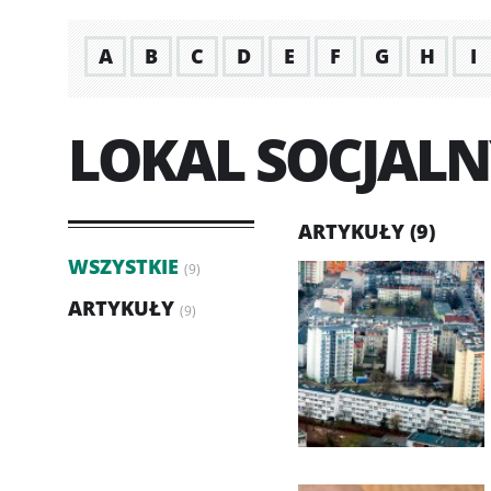
A
B
C
D
E
F
G
H
I
LOKAL SOCJAL
ARTYKUŁY (9)
WSZYSTKIE
(9)
ARTYKUŁY
(9)