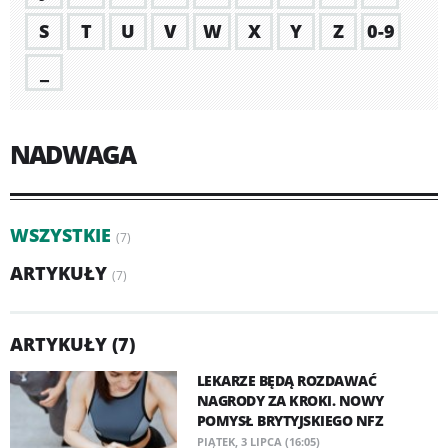
S
T
U
V
W
X
Y
Z
0-9
_
NADWAGA
WSZYSTKIE
(7)
ARTYKUŁY
(7)
ARTYKUŁY (7)
LEKARZE BĘDĄ ROZDAWAĆ
NAGRODY ZA KROKI. NOWY
POMYSŁ BRYTYJSKIEGO NFZ
PIĄTEK, 3 LIPCA (16:05)