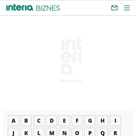
A
B
C
D
E
F
G
H
I
J
K
L
M
N
O
P
Q
R