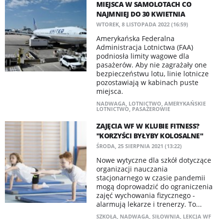
MIEJSCA W SAMOLOTACH CO
NAJMNIEJ DO 30 KWIETNIA
WTOREK, 8 LISTOPADA 2022 (16:59)
Amerykańska Federalna
Administracja Lotnictwa (FAA)
podniosła limity wagowe dla
pasażerów. Aby nie zagrażały one
bezpieczeństwu lotu, linie lotnicze
pozostawiają w kabinach puste
miejsca.
NADWAGA
,
LOTNICTWO
,
AMERYKAŃSKIE
LOTNICTWO
,
PASAŻEROWIE
ZAJĘCIA WF W KLUBIE FITNESS?
"KORZYŚCI BYŁYBY KOLOSALNE"
ŚRODA, 25 SIERPNIA 2021 (13:22)
Nowe wytyczne dla szkół dotyczące
organizacji nauczania
stacjonarnego w czasie pandemii
mogą doprowadzić do ograniczenia
zajęć wychowania fizycznego -
alarmują lekarze i trenerzy. To...
SZKOŁA
,
NADWAGA
,
SIŁOWNIA
,
LEKCJA WF