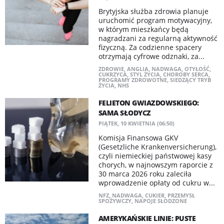
Brytyjska służba zdrowia planuje
uruchomić program motywacyjny,
w którym mieszkańcy będą
nagradzani za regularną aktywność
fizyczną. Za codzienne spacery
otrzymają cyfrowe odznaki, za...
ZDROWIE
,
ANGLIA
,
NADWAGA
,
OTYŁOŚĆ
,
CUKRZYCA
,
STYL ŻYCIA
,
CHOROBY SERCA
,
PROGRAMY ZDROWOTNE
,
SIEDZĄCY TRYB
ŻYCIA
,
NHS
FELIETON GWIAZDOWSKIEGO:
SAMA SŁODYCZ
PIĄTEK, 10 KWIETNIA (06:50)
Komisja Finansowa GKV
(Gesetzliche Krankenversicherung),
czyli niemieckiej państwowej kasy
chorych, w najnowszym raporcie z
30 marca 2026 roku zaleciła
wprowadzenie opłaty od cukru w...
NFZ
,
NADWAGA
,
CUKIER
,
PRZEMYSŁ
SPOŻYWCZY
,
NAPOJE SŁODZONE
AMERYKAŃSKIE LINIE: PUSTE