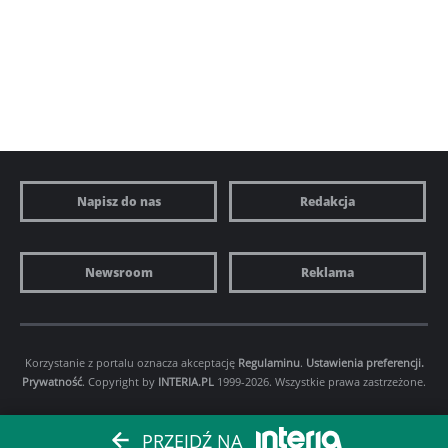
Napisz do nas
Redakcja
Newsroom
Reklama
Korzystanie z portalu oznacza akceptację
Regulaminu
.
Ustawienia preferencji.
Prywatność
. Copyright by
INTERIA.PL
1999-2026. Wszystkie prawa zastrzeżone.
PRZEJDŹ NA